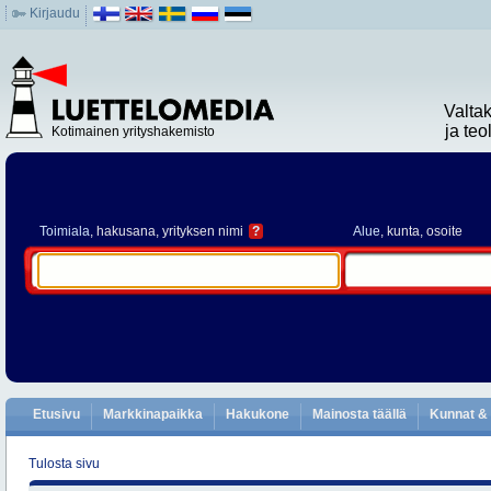
Kirjaudu
Valta
ja te
Kotimainen yrityshakemisto
Toimiala
, hakusana, yrityksen nimi
?
Alue
, kunta, osoite
Etusivu
Markkinapaikka
Hakukone
Mainosta täällä
Kunnat & 
Tulosta sivu