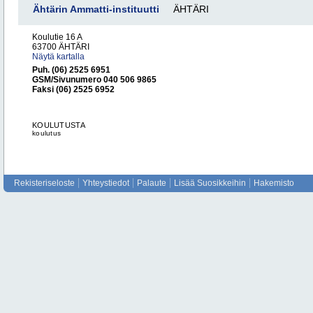
Ähtärin Ammatti-instituutti
ÄHTÄRI
Koulutie 16 A
63700 ÄHTÄRI
Näytä kartalla
Puh. (06) 2525 6951
GSM/Sivunumero 040 506 9865
Faksi (06) 2525 6952
KOULUTUSTA
koulutus
Rekisteriseloste
Yhteystiedot
Palaute
Lisää Suosikkeihin
Hakemisto