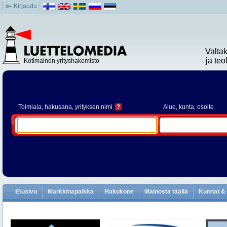
Kirjaudu
Valta
ja te
Kotimainen yrityshakemisto
Toimiala
, hakusana, yrityksen nimi
?
Alue
, kunta, osoite
Etusivu
Markkinapaikka
Hakukone
Mainosta täällä
Kunnat & 