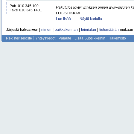
Puh. 010 345 100
Hakutulos löytyi yrityksen omien www-sivujen ka
Faksi 010 345 1401
LOGISTIIKKAA
Lue lisää..
Näytä kartalla
Järjestä
hakuarvon
|
nimen
|
paikkakunnan
|
toimialan
|
tietomäärän
mukaan
Rekisteriseloste
Yhteystiedot
Palaute
Lisää Suosikkeihin
Hakemisto