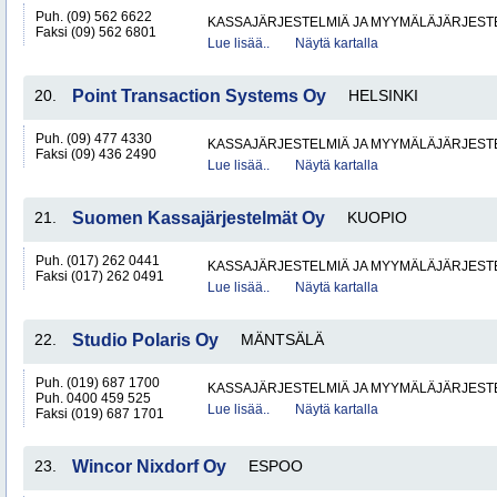
Puh. (09) 562 6622
KASSAJÄRJESTELMIÄ JA MYYMÄLÄJÄRJEST
Faksi (09) 562 6801
Lue lisää..
Näytä kartalla
20.
Point Transaction Systems Oy
HELSINKI
Puh. (09) 477 4330
KASSAJÄRJESTELMIÄ JA MYYMÄLÄJÄRJEST
Faksi (09) 436 2490
Lue lisää..
Näytä kartalla
21.
Suomen Kassajärjestelmät Oy
KUOPIO
Puh. (017) 262 0441
KASSAJÄRJESTELMIÄ JA MYYMÄLÄJÄRJEST
Faksi (017) 262 0491
Lue lisää..
Näytä kartalla
22.
Studio Polaris Oy
MÄNTSÄLÄ
Puh. (019) 687 1700
KASSAJÄRJESTELMIÄ JA MYYMÄLÄJÄRJEST
Puh. 0400 459 525
Lue lisää..
Näytä kartalla
Faksi (019) 687 1701
23.
Wincor Nixdorf Oy
ESPOO