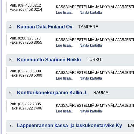
Puh. (09) 458 0212
KASSAJÄRJESTELMIÄ JA MYYMÄLÄJÄRJEST
Faksi (09) 458 0214
Lue lisää..
Näytä kartalla
4.
Kaupan Data Finland Oy
TAMPERE
Puh. 0208 323 323
KASSAJÄRJESTELMIÄ JA MYYMÄLÄJÄRJEST
Faksi (03) 356 3055
Lue lisää..
Näytä kartalla
5.
Konehuolto Saarinen Heikki
TURKU
Puh. (02) 238 5300
KASSAJÄRJESTELMIÄ JA MYYMÄLÄJÄRJEST
Faksi (02) 238 5300
Lue lisää..
Näytä kartalla
6.
Konttorikonekorjaamo Kallio J.
RAUMA
Puh. (02) 822 7305
KASSAJÄRJESTELMIÄ JA MYYMÄLÄJÄRJEST
Faksi (02) 822 7406
Lue lisää..
Näytä kartalla
7.
Lappeenrannan kassa- ja laskukonetarvike Ky
LA