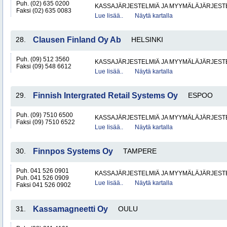
Puh. (02) 635 0200
KASSAJÄRJESTELMIÄ JA MYYMÄLÄJÄRJEST
Faksi (02) 635 0083
Lue lisää..
Näytä kartalla
28.
Clausen Finland Oy Ab
HELSINKI
Puh. (09) 512 3560
KASSAJÄRJESTELMIÄ JA MYYMÄLÄJÄRJEST
Faksi (09) 548 6612
Lue lisää..
Näytä kartalla
29.
Finnish Intergrated Retail Systems Oy
ESPOO
Puh. (09) 7510 6500
KASSAJÄRJESTELMIÄ JA MYYMÄLÄJÄRJEST
Faksi (09) 7510 6522
Lue lisää..
Näytä kartalla
30.
Finnpos Systems Oy
TAMPERE
Puh. 041 526 0901
KASSAJÄRJESTELMIÄ JA MYYMÄLÄJÄRJEST
Puh. 041 526 0909
Lue lisää..
Näytä kartalla
Faksi 041 526 0902
31.
Kassamagneetti Oy
OULU