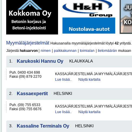
Myymäläjärjestelmät
Hakusanalla myymäläjärjestelmät löytyi
42
yritystä.
Järjestä
hakuarvon
|
nimen
|
paikkakunnan
|
toimialan
|
tietomäärän
mukaan
1.
Karukoski Hannu Oy
KLAUKKALA
Puh. 0400 434 698
KASSAJÄRJESTELMIÄ JA MYYMÄLÄJÄRJEST
Faksi (09) 879 2270
Lue lisää..
Näytä kartalla
2.
Kassaexpertit
HELSINKI
Puh. (09) 755 6533
KASSAJÄRJESTELMIÄ JA MYYMÄLÄJÄRJEST
Faksi (09) 755 6676
Lue lisää..
Näytä kartalla
3.
Kassaline Terminals Oy
HELSINKI