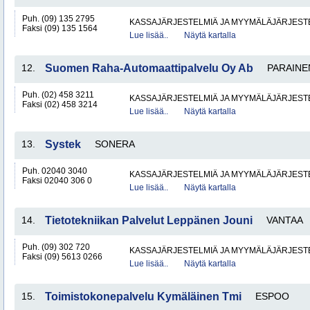
Puh. (09) 135 2795
KASSAJÄRJESTELMIÄ JA MYYMÄLÄJÄRJEST
Faksi (09) 135 1564
Lue lisää..
Näytä kartalla
12.
Suomen Raha-Automaattipalvelu Oy Ab
PARAINE
Puh. (02) 458 3211
KASSAJÄRJESTELMIÄ JA MYYMÄLÄJÄRJEST
Faksi (02) 458 3214
Lue lisää..
Näytä kartalla
13.
Systek
SONERA
Puh. 02040 3040
KASSAJÄRJESTELMIÄ JA MYYMÄLÄJÄRJEST
Faksi 02040 306 0
Lue lisää..
Näytä kartalla
14.
Tietotekniikan Palvelut Leppänen Jouni
VANTAA
Puh. (09) 302 720
KASSAJÄRJESTELMIÄ JA MYYMÄLÄJÄRJEST
Faksi (09) 5613 0266
Lue lisää..
Näytä kartalla
15.
Toimistokonepalvelu Kymäläinen Tmi
ESPOO