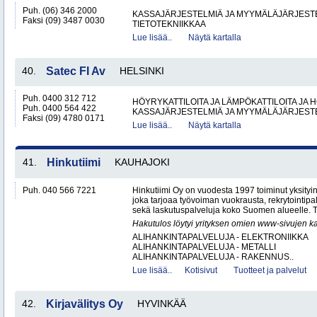
Puh. (06) 346 2000
KASSAJÄRJESTELMIÄ JA MYYMÄLÄJÄRJEST
Faksi (09) 3487 0030
TIETOTEKNIIKKAA
Lue lisää..
Näytä kartalla
40.
Satec FI Av
HELSINKI
Puh. 0400 312 712
HÖYRYKATTILOITA JA LÄMPÖKATTILOITA JA
Puh. 0400 564 422
KASSAJÄRJESTELMIÄ JA MYYMÄLÄJÄRJEST
Faksi (09) 4780 0171
Lue lisää..
Näytä kartalla
41.
Hinkutiimi
KAUHAJOKI
Puh. 040 566 7221
Hinkutiimi Oy on vuodesta 1997 toiminut yksityin
joka tarjoaa työvoiman vuokrausta, rekrytointipa
sekä laskutuspalveluja koko Suomen alueelle. To
Hakutulos löytyi yrityksen omien www-sivujen ka
ALIHANKINTAPALVELUJA - ELEKTRONIIKKA
ALIHANKINTAPALVELUJA - METALLI
ALIHANKINTAPALVELUJA - RAKENNUS..
Lue lisää..
Kotisivut
Tuotteet ja palvelut
42.
Kirjavälitys Oy
HYVINKÄÄ