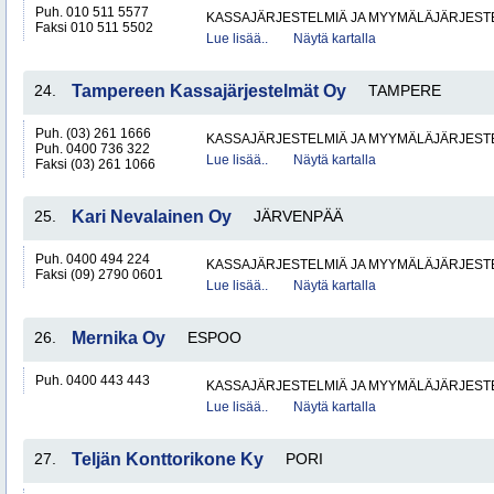
Puh. 010 511 5577
KASSAJÄRJESTELMIÄ JA MYYMÄLÄJÄRJEST
Faksi 010 511 5502
Lue lisää..
Näytä kartalla
24.
Tampereen Kassajärjestelmät Oy
TAMPERE
Puh. (03) 261 1666
KASSAJÄRJESTELMIÄ JA MYYMÄLÄJÄRJEST
Puh. 0400 736 322
Lue lisää..
Näytä kartalla
Faksi (03) 261 1066
25.
Kari Nevalainen Oy
JÄRVENPÄÄ
Puh. 0400 494 224
KASSAJÄRJESTELMIÄ JA MYYMÄLÄJÄRJEST
Faksi (09) 2790 0601
Lue lisää..
Näytä kartalla
26.
Mernika Oy
ESPOO
Puh. 0400 443 443
KASSAJÄRJESTELMIÄ JA MYYMÄLÄJÄRJEST
Lue lisää..
Näytä kartalla
27.
Teljän Konttorikone Ky
PORI