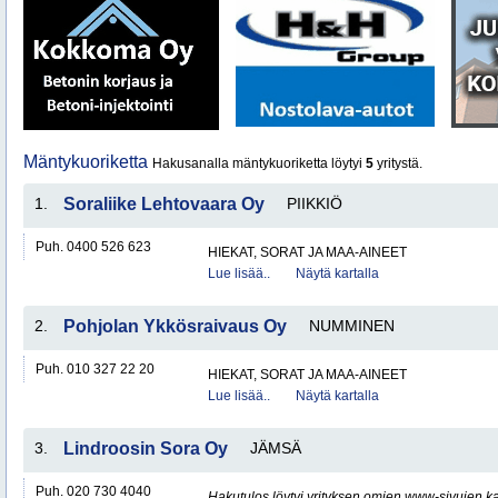
Mäntykuoriketta
Hakusanalla mäntykuoriketta löytyi
5
yritystä.
1.
Soraliike Lehtovaara Oy
PIIKKIÖ
Puh. 0400 526 623
HIEKAT, SORAT JA MAA-AINEET
Lue lisää..
Näytä kartalla
2.
Pohjolan Ykkösraivaus Oy
NUMMINEN
Puh. 010 327 22 20
HIEKAT, SORAT JA MAA-AINEET
Lue lisää..
Näytä kartalla
3.
Lindroosin Sora Oy
JÄMSÄ
Puh. 020 730 4040
Hakutulos löytyi yrityksen omien www-sivujen ka