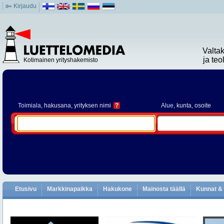
Kirjaudu
Valta
ja te
Kotimainen yrityshakemisto
Toimiala
, hakusana, yrityksen nimi
?
Alue
, kunta, osoite
Etusivu
Markkinapaikka
Hakukone
Mainosta täällä
Kunnat & 