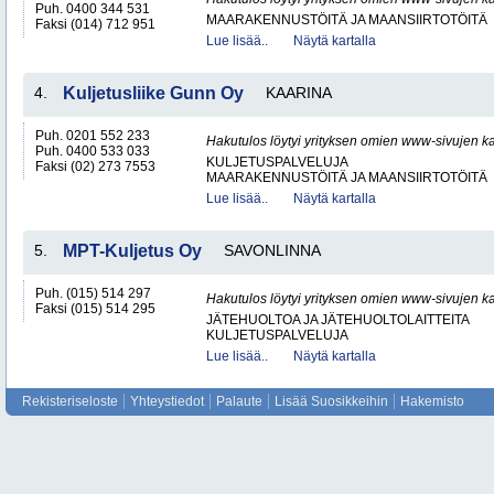
Puh. 0400 344 531
MAARAKENNUSTÖITÄ JA MAANSIIRTOTÖITÄ
Faksi (014) 712 951
Lue lisää..
Näytä kartalla
4.
Kuljetusliike Gunn Oy
KAARINA
Puh. 0201 552 233
Hakutulos löytyi yrityksen omien www-sivujen ka
Puh. 0400 533 033
KULJETUSPALVELUJA
Faksi (02) 273 7553
MAARAKENNUSTÖITÄ JA MAANSIIRTOTÖITÄ
Lue lisää..
Näytä kartalla
5.
MPT-Kuljetus Oy
SAVONLINNA
Puh. (015) 514 297
Hakutulos löytyi yrityksen omien www-sivujen ka
Faksi (015) 514 295
JÄTEHUOLTOA JA JÄTEHUOLTOLAITTEITA
KULJETUSPALVELUJA
Lue lisää..
Näytä kartalla
Rekisteriseloste
Yhteystiedot
Palaute
Lisää Suosikkeihin
Hakemisto