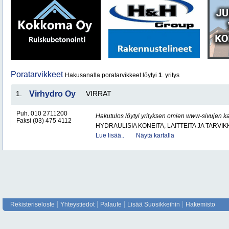
Poratarvikkeet
Hakusanalla poratarvikkeet löytyi
1
. yritys
1.
Virhydro Oy
VIRRAT
Puh. 010 2711200
Hakutulos löytyi yrityksen omien www-sivujen ka
Faksi (03) 475 4112
HYDRAULISIA KONEITA, LAITTEITA JA TARVIK
Lue lisää..
Näytä kartalla
Rekisteriseloste
Yhteystiedot
Palaute
Lisää Suosikkeihin
Hakemisto