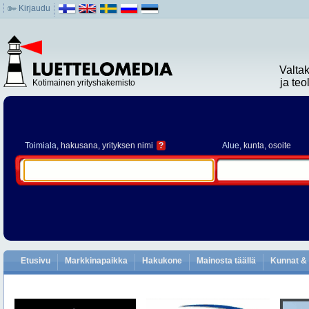
Kirjaudu
Valta
ja te
Kotimainen yrityshakemisto
Toimiala
, hakusana, yrityksen nimi
?
Alue
, kunta, osoite
Etusivu
Markkinapaikka
Hakukone
Mainosta täällä
Kunnat & 