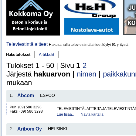
Televiestintälaitteet
Hakusanalla televiestintälaitteet löytyi
91
yritystä.
Hakutulokset
Artikkelit
Tulokset 1 - 50 | Sivu
1
2
Järjestä
hakuarvon
|
nimen
|
paikkakun
mukaan
1.
Abcom
ESPOO
Puh. (09) 586 3298
TELEVIESTINTÄLAITTEITA JA TELEVIESTINT
Faksi (09) 586 3298
Lue lisää..
Näytä kartalla
2.
Aribom Oy
HELSINKI