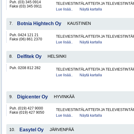
Puh. (03) 345 0914
TELEVIESTINTÄLAITTEITA JA TELEVIESTINT
Faksi (03) 345 0911
Lue lisää..
Näytä kartalla
7.
Botnia Hightech Oy
KAUSTINEN
Puh. 0424 121 21
TELEVIESTINTÄLAITTEITA JA TELEVIESTINT
Faksi (06) 861 2370
Lue lisää..
Näytä kartalla
8.
Delfitek Oy
HELSINKI
Puh. 0208 812 282
TELEVIESTINTÄLAITTEITA JA TELEVIESTINT
Lue lisää..
Näytä kartalla
9.
Digicenter Oy
HYVINKÄÄ
Puh. (019) 427 9000
TELEVIESTINTÄLAITTEITA JA TELEVIESTINT
Faksi (019) 427 9050
Lue lisää..
Näytä kartalla
10.
Easytel Oy
JÄRVENPÄÄ