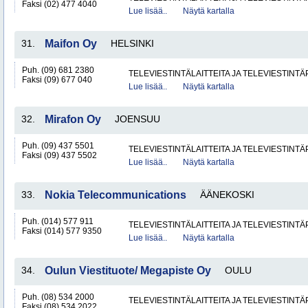
Faksi (02) 477 4040
Lue lisää..
Näytä kartalla
31.
Maifon Oy
HELSINKI
Puh. (09) 681 2380
TELEVIESTINTÄLAITTEITA JA TELEVIESTINT
Faksi (09) 677 040
Lue lisää..
Näytä kartalla
32.
Mirafon Oy
JOENSUU
Puh. (09) 437 5501
TELEVIESTINTÄLAITTEITA JA TELEVIESTINT
Faksi (09) 437 5502
Lue lisää..
Näytä kartalla
33.
Nokia Telecommunications
ÄÄNEKOSKI
Puh. (014) 577 911
TELEVIESTINTÄLAITTEITA JA TELEVIESTINT
Faksi (014) 577 9350
Lue lisää..
Näytä kartalla
34.
Oulun Viestituote/ Megapiste Oy
OULU
Puh. (08) 534 2000
TELEVIESTINTÄLAITTEITA JA TELEVIESTINT
Faksi (08) 534 2022