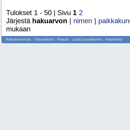
Tulokset 1 - 50 | Sivu
1
2
Järjestä
hakuarvon
|
nimen
|
paikkakun
mukaan
Rekisteriseloste
Yhteystiedot
Palaute
Lisää Suosikkeihin
Hakemisto