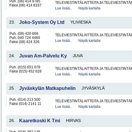
Puh. (06) 414 9785
TELEVIESTINTÄLAITTEITA JA TELEVIESTINT
Faksi (06) 414 8337
Lue lisää..
Näytä kartalla
23.
Joko-System Oy Ltd
YLIVIESKA
Puh. (08) 420 666
TELEVIESTINTÄLAITTEITA JA TELEVIESTINT
Puh. 040 724 4460
Lue lisää..
Näytä kartalla
Faksi (08) 424 326
24.
Juvan Am-Palvelu Ky
JUVA
Puh. (015) 651 078
TELEVIESTINTÄLAITTEITA JA TELEVIESTINT
Faksi (015) 452 628
Lue lisää..
Näytä kartalla
25.
Jyväskylän Matkapuhelin
JYVÄSKYLÄ
Puh. (014) 213 500
TELEVIESTINTÄLAITTEITA JA TELEVIESTINT
Faksi (014) 2141 11
Lue lisää..
Näytä kartalla
26.
Kaaretkoski K Tmi
HIRVAS