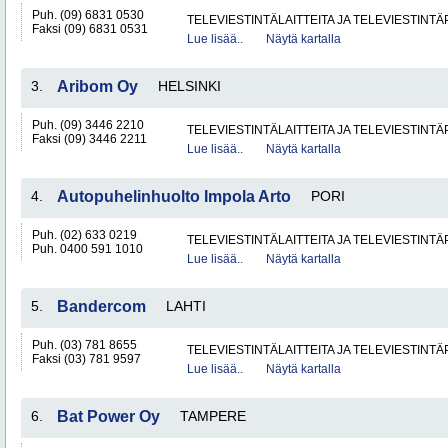
Puh. (09) 6831 0530
TELEVIESTINTÄLAITTEITA JA TELEVIESTINT
Faksi (09) 6831 0531
Lue lisää..
Näytä kartalla
3.
Aribom Oy
HELSINKI
Puh. (09) 3446 2210
TELEVIESTINTÄLAITTEITA JA TELEVIESTINT
Faksi (09) 3446 2211
Lue lisää..
Näytä kartalla
4.
Autopuhelinhuolto Impola Arto
PORI
Puh. (02) 633 0219
TELEVIESTINTÄLAITTEITA JA TELEVIESTINT
Puh. 0400 591 1010
Lue lisää..
Näytä kartalla
5.
Bandercom
LAHTI
Puh. (03) 781 8655
TELEVIESTINTÄLAITTEITA JA TELEVIESTINT
Faksi (03) 781 9597
Lue lisää..
Näytä kartalla
6.
Bat Power Oy
TAMPERE