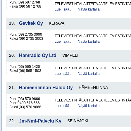
Puh. (09) 587 2768
TELEVIESTINTÄLAITTEITA JA TELEVIESTINT
Faksi (09) 587 2768
Lue lisää..
Näytä kartalla
19.
Gevitek Oy
KERAVA
Puh. (09) 2735 3000
TELEVIESTINTÄLAITTEITA JA TELEVIESTINT
Faksi (09) 2735 3003
Lue lisää..
Näytä kartalla
20.
Hamradio Oy Ltd
VIMPELI
Puh. (06) 565 1420
TELEVIESTINTÄLAITTEITA JA TELEVIESTINT
Faksi (06) 565 1503
Lue lisää..
Näytä kartalla
21.
Hämeenlinnan Haloo Oy
HÄMEENLINNA
Puh. (03) 570 9666
TELEVIESTINTÄLAITTEITA JA TELEVIESTINT
Puh. 0400 616 666
Lue lisää..
Näytä kartalla
Faksi (03) 570 9668
22.
Jm-Nmt-Palvelu Ky
SEINÄJOKI