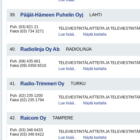
Lue lisää..
39.
Päijät-Hämeen Puhelin Oyj
LAHTI
Puh. (03) 821 21
TELEVIESTINTÄLAITTEITA JA TELEVIESTINT
Faksi (03) 734 3271
Lue lisää..
Näytä kartalla
40.
Radiolinja Oy Ab
RADIOLINJA
Puh. (09) 435 661
TELEVIESTINTÄLAITTEITA JA TELEVIESTINT
Faksi (09) 4356 6510
Lue lisää..
Näytä kartalla
41.
Radio-Trimmeri Oy
TURKU
Puh. (02) 235 1200
TELEVIESTINTÄLAITTEITA JA TELEVIESTINT
Faksi (02) 235 1794
Lue lisää..
Näytä kartalla
42.
Raicom Oy
TAMPERE
Puh. (03) 346 6433
TELEVIESTINTÄLAITTEITA JA TELEVIESTINT
Faksi (03) 346 6422
Lue lisää..
Näytä kartalla