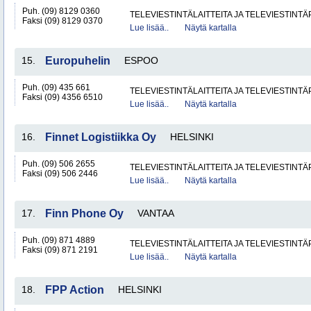
Puh. (09) 8129 0360
TELEVIESTINTÄLAITTEITA JA TELEVIESTINT
Faksi (09) 8129 0370
Lue lisää..
Näytä kartalla
15.
Europuhelin
ESPOO
Puh. (09) 435 661
TELEVIESTINTÄLAITTEITA JA TELEVIESTINT
Faksi (09) 4356 6510
Lue lisää..
Näytä kartalla
16.
Finnet Logistiikka Oy
HELSINKI
Puh. (09) 506 2655
TELEVIESTINTÄLAITTEITA JA TELEVIESTINT
Faksi (09) 506 2446
Lue lisää..
Näytä kartalla
17.
Finn Phone Oy
VANTAA
Puh. (09) 871 4889
TELEVIESTINTÄLAITTEITA JA TELEVIESTINT
Faksi (09) 871 2191
Lue lisää..
Näytä kartalla
18.
FPP Action
HELSINKI