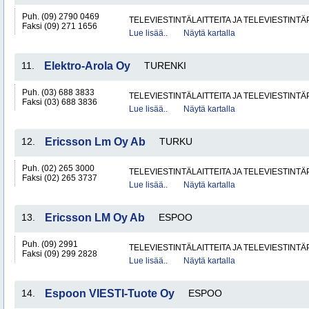
Puh. (09) 2790 0469
TELEVIESTINTÄLAITTEITA JA TELEVIESTINT
Faksi (09) 271 1656
Lue lisää..
Näytä kartalla
11.
Elektro-Arola Oy
TURENKI
Puh. (03) 688 3833
TELEVIESTINTÄLAITTEITA JA TELEVIESTINT
Faksi (03) 688 3836
Lue lisää..
Näytä kartalla
12.
Ericsson Lm Oy Ab
TURKU
Puh. (02) 265 3000
TELEVIESTINTÄLAITTEITA JA TELEVIESTINT
Faksi (02) 265 3737
Lue lisää..
Näytä kartalla
13.
Ericsson LM Oy Ab
ESPOO
Puh. (09) 2991
TELEVIESTINTÄLAITTEITA JA TELEVIESTINT
Faksi (09) 299 2828
Lue lisää..
Näytä kartalla
14.
Espoon VIESTI-Tuote Oy
ESPOO