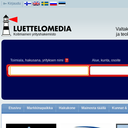
Kirjaudu
Valta
ja te
Kotimainen yrityshakemisto
Toimiala
, hakusana, yrityksen nimi
?
Alue
, kunta, osoite
Etusivu
Markkinapaikka
Hakukone
Mainosta täällä
Kunnat & 