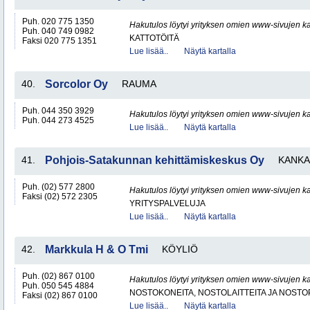
Puh. 020 775 1350
Hakutulos löytyi yrityksen omien www-sivujen ka
Puh. 040 749 0982
KATTOTÖITÄ
Faksi 020 775 1351
Lue lisää..
Näytä kartalla
40.
Sorcolor Oy
RAUMA
Puh. 044 350 3929
Hakutulos löytyi yrityksen omien www-sivujen ka
Puh. 044 273 4525
Lue lisää..
Näytä kartalla
41.
Pohjois-Satakunnan kehittämiskeskus Oy
KANKA
Puh. (02) 577 2800
Hakutulos löytyi yrityksen omien www-sivujen ka
Faksi (02) 572 2305
YRITYSPALVELUJA
Lue lisää..
Näytä kartalla
42.
Markkula H & O Tmi
KÖYLIÖ
Puh. (02) 867 0100
Hakutulos löytyi yrityksen omien www-sivujen ka
Puh. 050 545 4884
NOSTOKONEITA, NOSTOLAITTEITA JA NOST
Faksi (02) 867 0100
Lue lisää..
Näytä kartalla