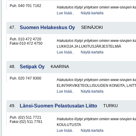
Puh. 040 701 7162
Hakutulos löytyi yrityksen omien www-sivujen ka
Lue lisää..
Näytä kartalla
47.
Suomen Helakeskus Oy
SEINÄJOKI
Puh. 010 472 4720
Hakutulos löytyi yrityksen omien www-sivujen ka
Faksi 010 472 4750
LUKKOJA JA LUKITUSJÄRJESTELMIÄ
Lue lisää..
Näytä kartalla
48.
Setipak Oy
KAARINA
Puh. 020 747 9300
Hakutulos löytyi yrityksen omien www-sivujen ka
ELINTARVIKETEOLLISUUDEN KONEITA, LAITTE
Lue lisää..
Näytä kartalla
49.
Länsi-Suomen Pelastusalan Liitto
TURKU
Puh. (02) 511 7721
Hakutulos löytyi yrityksen omien www-sivujen ka
Faksi (02) 511 7761
KOULUTUSTA
Lue lisää..
Näytä kartalla