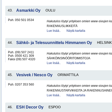
43.
Asmarkki Oy
OULU
Puh. 050 501 0534
Hakutulos löytyi yrityksen omien www-sivujen ka
RAKENNUSLIIKKEITÄ
Lue lisää..
Näytä kartalla
44.
Sähkö- ja Telesuunnittelu Himmanen Oy
HELSINK
Puh. (09) 507 2411
Hakutulos löytyi yrityksen omien www-sivujen ka
Puh. 0500 421 309
SÄHKÖINSINÖÖRITOIMISTOJA
Faksi (09) 507 4320
Lue lisää..
Näytä kartalla
45.
Vesivek / Nesco Oy
ORIMATTILA
Puh. 0207 353 560
Hakutulos löytyi yrityksen omien www-sivujen ka
RAKENNUSTARVIKKEITA JA RAKENNUSAINEI
Lue lisää..
Näytä kartalla
46.
ESH Decor Oy
ESPOO