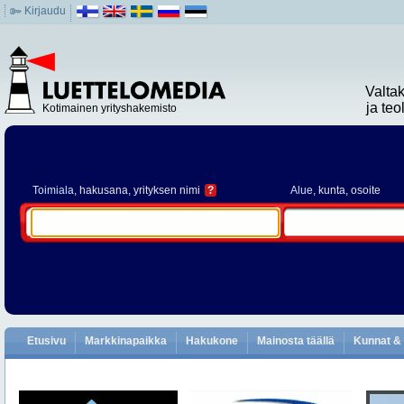
Kirjaudu
Valta
ja te
Kotimainen yrityshakemisto
Toimiala
, hakusana, yrityksen nimi
?
Alue
, kunta, osoite
Etusivu
Markkinapaikka
Hakukone
Mainosta täällä
Kunnat & 