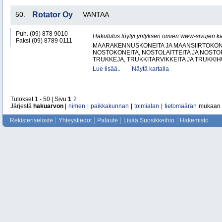
50.
Rotator Oy
VANTAA
Puh. (09) 878 9010
Hakutulos löytyi yrityksen omien www-sivujen ka
Faksi (09) 8789 0111
MAARAKENNUSKONEITA JA MAANSIIRTOKONE
NOSTOKONEITA, NOSTOLAITTEITA JA NOST
TRUKKEJA, TRUKKITARVIKKEITA JA TRUKKI
Lue lisää..
Näytä kartalla
Tulokset 1 - 50 | Sivu
1
2
Järjestä
hakuarvon
|
nimen
|
paikkakunnan
|
toimialan
|
tietomäärän
mukaan
Rekisteriseloste
Yhteystiedot
Palaute
Lisää Suosikkeihin
Hakemisto