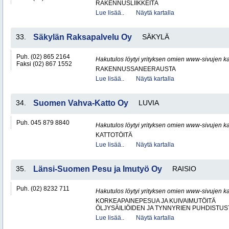
RAKENNUSLIIKKEITÄ
Lue lisää..
Näytä kartalla
33.
Säkylän Raksapalvelu Oy
SÄKYLÄ
Puh. (02) 865 2164
Hakutulos löytyi yrityksen omien www-sivujen ka
Faksi (02) 867 1552
RAKENNUSSANEERAUSTA
Lue lisää..
Näytä kartalla
34.
Suomen Vahva-Katto Oy
LUVIA
Puh. 045 879 8840
Hakutulos löytyi yrityksen omien www-sivujen ka
KATTOTÖITÄ
Lue lisää..
Näytä kartalla
35.
Länsi-Suomen Pesu ja Imutyö Oy
RAISIO
Puh. (02) 8232 711
Hakutulos löytyi yrityksen omien www-sivujen ka
KORKEAPAINEPESUA JA KUIVAIMUTÖITÄ
ÖLJYSÄILIÖIDEN JA TYNNYRIEN PUHDISTUS
Lue lisää..
Näytä kartalla