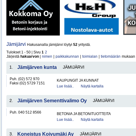
Jämijärvi
Hakusanalla jämijärvi löytyi
52
yritystä.
Tulokset 1 - 50 | Sivu
1
2
Järjestä
hakuarvon
|
nimen
|
paikkakunnan
|
toimialan
|
tietomäärän
mukaan
1.
Jämijärven kunta
JÄMIJÄRVI
Puh. (02) 572 970
KAUPUNGIT JA KUNNAT
Faksi (02) 5729 7151
Lue lisää..
Näytä kartalla
2.
Jämijärven Sementtivalimo Oy
JÄMIJÄRVI
Puh. 040 512 8566
BETONIA JA BETONITUOTTEITA
Lue lisää..
Näytä kartalla
3.
Koneistus Koivumäki Ay
JÄMIJÄRVI