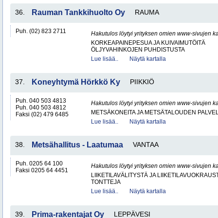
36.
Rauman Tankkihuolto Oy
RAUMA
Puh. (02) 823 2711
Hakutulos löytyi yrityksen omien www-sivujen ka
KORKEAPAINEPESUA JA KUIVAIMUTÖITÄ
ÖLJYVAHINKOJEN PUHDISTUSTA
Lue lisää..
Näytä kartalla
37.
Koneyhtymä Hörkkö Ky
PIIKKIÖ
Puh. 040 503 4813
Hakutulos löytyi yrityksen omien www-sivujen ka
Puh. 040 503 4812
METSÄKONEITA JA METSÄTALOUDEN PALVE
Faksi (02) 479 6485
Lue lisää..
Näytä kartalla
38.
Metsähallitus - Laatumaa
VANTAA
Puh. 0205 64 100
Hakutulos löytyi yrityksen omien www-sivujen ka
Faksi 0205 64 4451
LIIKETILAVÄLITYSTÄ JA LIIKETILAVUOKRAUS
TONTTEJA
Lue lisää..
Näytä kartalla
39.
Prima-rakentajat Oy
LEPPÄVESI