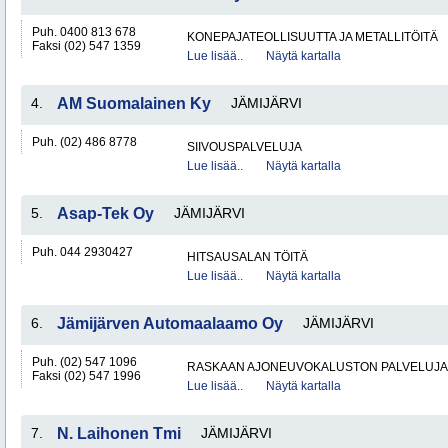
Puh. 0400 813 678
KONEPAJATEOLLISUUTTA JA METALLITÖITÄ
Faksi (02) 547 1359
Lue lisää..
Näytä kartalla
4.
AM Suomalainen Ky
JÄMIJÄRVI
Puh. (02) 486 8778
SIIVOUSPALVELUJA
Lue lisää..
Näytä kartalla
5.
Asap-Tek Oy
JÄMIJÄRVI
Puh. 044 2930427
HITSAUSALAN TÖITÄ
Lue lisää..
Näytä kartalla
6.
Jämijärven Automaalaamo Oy
JÄMIJÄRVI
Puh. (02) 547 1096
RASKAAN AJONEUVOKALUSTON PALVELUJA
Faksi (02) 547 1996
Lue lisää..
Näytä kartalla
7.
N. Laihonen Tmi
JÄMIJÄRVI