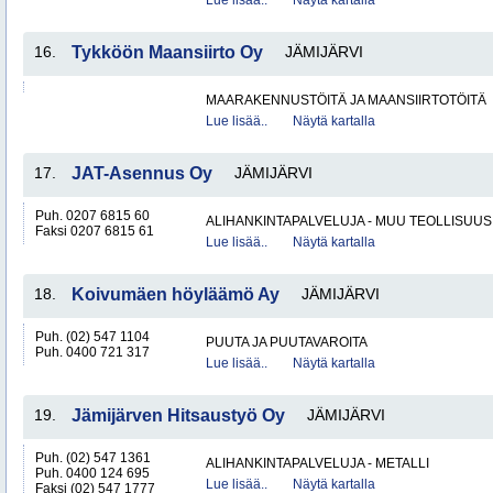
Lue lisää..
Näytä kartalla
16.
Tykköön Maansiirto Oy
JÄMIJÄRVI
MAARAKENNUSTÖITÄ JA MAANSIIRTOTÖITÄ
Lue lisää..
Näytä kartalla
17.
JAT-Asennus Oy
JÄMIJÄRVI
Puh. 0207 6815 60
ALIHANKINTAPALVELUJA - MUU TEOLLISUUS
Faksi 0207 6815 61
Lue lisää..
Näytä kartalla
18.
Koivumäen höyläämö Ay
JÄMIJÄRVI
Puh. (02) 547 1104
PUUTA JA PUUTAVAROITA
Puh. 0400 721 317
Lue lisää..
Näytä kartalla
19.
Jämijärven Hitsaustyö Oy
JÄMIJÄRVI
Puh. (02) 547 1361
ALIHANKINTAPALVELUJA - METALLI
Puh. 0400 124 695
Lue lisää..
Näytä kartalla
Faksi (02) 547 1777