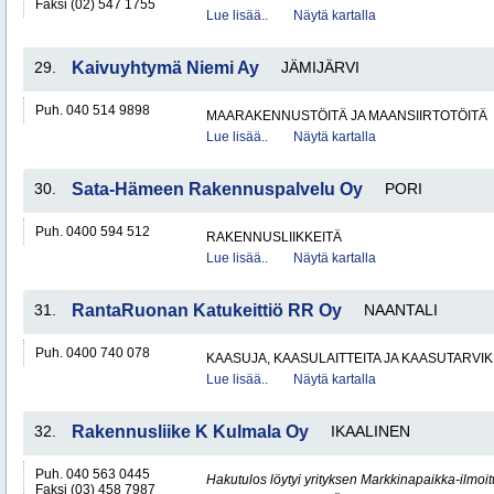
Faksi (02) 547 1755
Lue lisää..
Näytä kartalla
29.
Kaivuyhtymä Niemi Ay
JÄMIJÄRVI
Puh. 040 514 9898
MAARAKENNUSTÖITÄ JA MAANSIIRTOTÖITÄ
Lue lisää..
Näytä kartalla
30.
Sata-Hämeen Rakennuspalvelu Oy
PORI
Puh. 0400 594 512
RAKENNUSLIIKKEITÄ
Lue lisää..
Näytä kartalla
31.
RantaRuonan Katukeittiö RR Oy
NAANTALI
Puh. 0400 740 078
KAASUJA, KAASULAITTEITA JA KAASUTARVIK
Lue lisää..
Näytä kartalla
32.
Rakennusliike K Kulmala Oy
IKAALINEN
Puh. 040 563 0445
Hakutulos löytyi yrityksen Markkinapaikka-ilmoi
Faksi (03) 458 7987