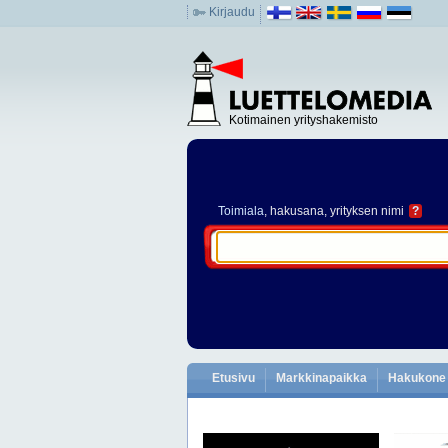
Kirjaudu
Kotimainen yrityshakemisto
Toimiala
, hakusana, yrityksen nimi
?
Etusivu
Markkinapaikka
Hakukone