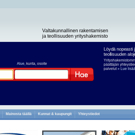
Valtakunnallinen rakentamisen
ja teollisuuden yrityshakemisto
Löydä nopeasti 
teollisuuden aloj
Yrityshakemistomme
Alue
, kunta, osoite
päättäjän yhteystie
palvelut
» Lue lisä
Hae
Mainosta täällä
Kunnat & kaupungit
Yhteystiedot