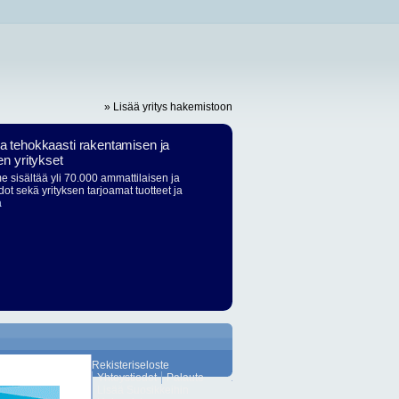
» Lisää yritys hakemistoon
ja tehokkaasti rakentamisen ja
en yritykset
 sisältää yli 70.000 ammattilaisen ja
dot sekä yrityksen tarjoamat tuotteet ja
ä
Rekisteriseloste
Yhteystiedot
Palaute
Lisää Suosikkeihin