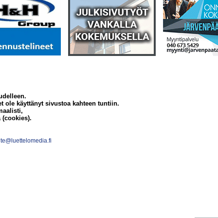
udelleen.
et ole käyttänyt sivustoa kahteen tuntiin.
aalisti,
 (cookies).
te@luettelomedia.fi