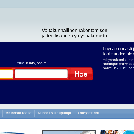
Valtakunnallinen rakentamisen
ja teollisuuden yrityshakemisto
Löydä nopeasti 
teollisuuden aloj
Yrityshakemistomme
Alue
, kunta, osoite
päättäjän yhteystie
palvelut
» Lue lisä
Hae
Mainosta täällä
Kunnat & kaupungit
Yhteystiedot