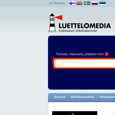
Kirjaudu
Kotimainen yrityshakemisto
Toimiala
, hakusana, yrityksen nimi
?
Etusivu
Markkinapaikka
Hakukone