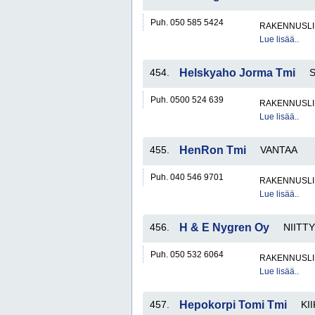
Puh. 050 585 5424
RAKENNUSLI
Lue lisää..
454.
Helskyaho Jorma Tmi
Puh. 0500 524 639
RAKENNUSLI
Lue lisää..
455.
HenRon Tmi
VANTAA
Puh. 040 546 9701
RAKENNUSLI
Lue lisää..
456.
H & E Nygren Oy
NIITT
Puh. 050 532 6064
RAKENNUSLI
Lue lisää..
457.
Hepokorpi Tomi Tmi
KI