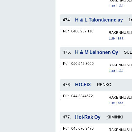
RAKENNUSLI
Lue lisää..
474.
H & L Talorakenne ay
L
Puh. 0400 957 116
RAKENNUSLI
Lue lisää..
475.
H & M Leinonen Oy
SUL
Puh. 050 542 8050
RAKENNUSLI
Lue lisää..
476.
HO-FIX
RENKO
Puh. 044 3344672
RAKENNUSLI
Lue lisää..
477.
Hoi-Rak Oy
KIIMINKI
Puh. 045 670 9470
RAKENNUSLI