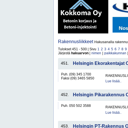
Rakennusliikkeet
Hakusanalla rakennusl
Tulokset 451 - 500 | Sivu
1
2
3
4
5
6
7
8
9
Järjestä
hakuarvon
|
nimen
|
paikkakunnan
451.
Helsingin Ekorakentajat
Puh. (09) 345 1700
RAKENNUSLI
Faksi (09) 3465 5850
Lue lisää..
452.
Helsingin Pikarakennus 
Puh. 050 502 3588
RAKENNUSLI
Lue lisää..
453.
Helsingin PT-Rakennus 