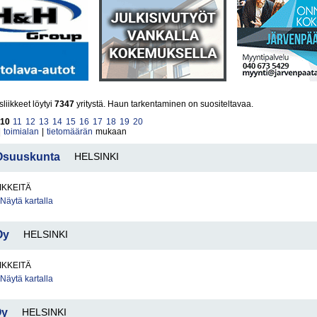
iikkeet löytyi
7347
yritystä. Haun tarkentaminen on suositeltavaa.
10
11
12
13
14
15
16
17
18
19
20
|
toimialan
|
tietomäärän
mukaan
 Osuuskunta
HELSINKI
IKKEITÄ
Näytä kartalla
Oy
HELSINKI
IKKEITÄ
Näytä kartalla
Oy
HELSINKI