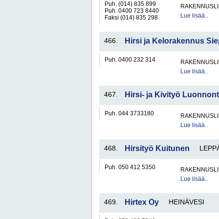
Puh. (014) 835 899
RAKENNUSLI
Puh. 0400 723 8440
Lue lisää..
Faksi (014) 835 298
466.
Hirsi ja Kelorakennus Sie
Puh. 0400 232 314
RAKENNUSLI
Lue lisää..
467.
Hirsi- ja Kivityö Luonnon
Puh. 044 3733180
RAKENNUSLI
Lue lisää..
468.
Hirsityö Kuitunen
LEPP
Puh. 050 412 5350
RAKENNUSLI
Lue lisää..
469.
Hirtex Oy
HEINÄVESI