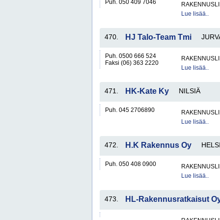
Puh. 050 409 7046
RAKENNUSLI
Lue lisää..
470.
HJ Talo-Team Tmi
JURV
Puh. 0500 666 524
RAKENNUSLI
Faksi (06) 363 2220
Lue lisää..
471.
HK-Kate Ky
NILSIÄ
Puh. 045 2706890
RAKENNUSLI
Lue lisää..
472.
H.K Rakennus Oy
HELS
Puh. 050 408 0900
RAKENNUSLI
Lue lisää..
473.
HL-Rakennusratkaisut O