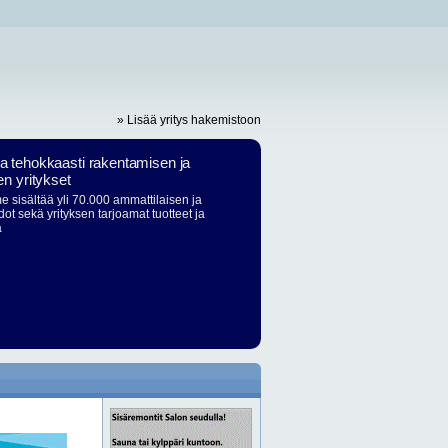
» Lisää yritys hakemistoon
ja tehokkaasti rakentamisen ja
en yritykset
 sisältää yli 70.000 ammattilaisen ja
dot sekä yrityksen tarjoamat tuotteet ja
ä