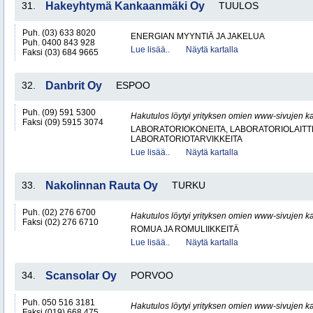
31.
Hakeyhtymä Kankaanmäki Oy
TUULOS
Puh. (03) 633 8020
ENERGIAN MYYNTIÄ JA JAKELUA
Puh. 0400 843 928
Lue lisää..
Näytä kartalla
Faksi (03) 684 9665
32.
Danbrit Oy
ESPOO
Puh. (09) 591 5300
Hakutulos löytyi yrityksen omien www-sivujen ka
Faksi (09) 5915 3074
LABORATORIOKONEITA, LABORATORIOLAITTE
LABORATORIOTARVIKKEITA
Lue lisää..
Näytä kartalla
33.
Nakolinnan Rauta Oy
TURKU
Puh. (02) 276 6700
Hakutulos löytyi yrityksen omien www-sivujen ka
Faksi (02) 276 6710
ROMUA JA ROMULIIKKEITÄ
Lue lisää..
Näytä kartalla
34.
Scansolar Oy
PORVOO
Puh. 050 516 3181
Hakutulos löytyi yrityksen omien www-sivujen ka
Faksi (019) 668 475