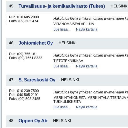
45.
Turvallisuus- ja kemikaalivirasto (Tukes)
HELSINK
Puh. 010 605 2000
Hakutulos löytyi yrityksen omien www-sivujen ka
Faksi (09) 605 474
VIRANOMAISPALVELUJA
Lue lisää..
Näytä kartalla
46.
Johtomiehet Oy
HELSINKI
Puh. (09) 755 181
Hakutulos löytyi yrityksen omien www-sivujen ka
Faksi (09) 7551 8333
TIETOTEKNIIKKAA
Lue lisää..
Näytä kartalla
47.
S. Sareskoski Oy
HELSINKI
Puh. 010 239 7500
Hakutulos löytyi yrityksen omien www-sivujen ka
Puh. 040 505 2191
MERKINTÄKONEITA, MERKINTÄLAITTEITA JA
Faksi (09) 503 2485
TUKKULIIKKEITÄ
Lue lisää..
Näytä kartalla
48.
Opperi Oy Ab
HELSINKI