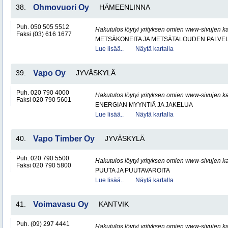
38.
Ohmovuori Oy
HÄMEENLINNA
Puh. 050 505 5512
Hakutulos löytyi yrityksen omien www-sivujen ka
Faksi (03) 616 1677
METSÄKONEITA JA METSÄTALOUDEN PALVE
Lue lisää..
Näytä kartalla
39.
Vapo Oy
JYVÄSKYLÄ
Puh. 020 790 4000
Hakutulos löytyi yrityksen omien www-sivujen ka
Faksi 020 790 5601
ENERGIAN MYYNTIÄ JA JAKELUA
Lue lisää..
Näytä kartalla
40.
Vapo Timber Oy
JYVÄSKYLÄ
Puh. 020 790 5500
Hakutulos löytyi yrityksen omien www-sivujen ka
Faksi 020 790 5800
PUUTA JA PUUTAVAROITA
Lue lisää..
Näytä kartalla
41.
Voimavasu Oy
KANTVIK
Puh. (09) 297 4441
Hakutulos löytyi yrityksen omien www-sivujen ka