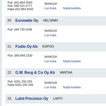
Puh. (02) 864 5500
VAAKOJA
Puh. 040 515 2777
Lue lisää..
Näytä kartalla
Faksi (02) 864 5545
20.
Eurowide Oy
HELSINKI
Puh. 040 730 2436
VAAKOJA
Lue lisää..
21.
Fodio Oy Ab
ESPOO
Puh. (09) 849 2330
VAAKOJA
Lue lisää..
Näytä kartalla
22.
G.W. Berg & Co Oy Ab
VANTAA
Puh. 0201 255 255
VAAKOJA
Faksi 0201 255 256
Lue lisää..
Näytä kartalla
23.
Lahti Precision Oy
LAHTI