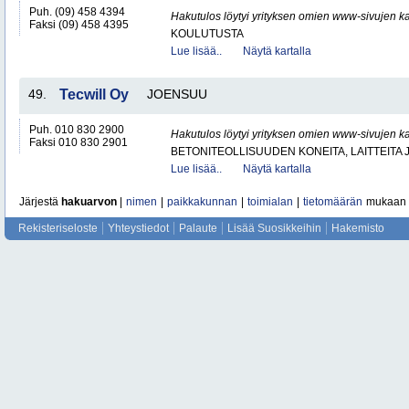
Puh. (09) 458 4394
Hakutulos löytyi yrityksen omien www-sivujen ka
Faksi (09) 458 4395
KOULUTUSTA
Lue lisää..
Näytä kartalla
49.
Tecwill Oy
JOENSUU
Puh. 010 830 2900
Hakutulos löytyi yrityksen omien www-sivujen ka
Faksi 010 830 2901
BETONITEOLLISUUDEN KONEITA, LAITTEITA J
Lue lisää..
Näytä kartalla
Järjestä
hakuarvon
|
nimen
|
paikkakunnan
|
toimialan
|
tietomäärän
mukaan
Rekisteriseloste
Yhteystiedot
Palaute
Lisää Suosikkeihin
Hakemisto