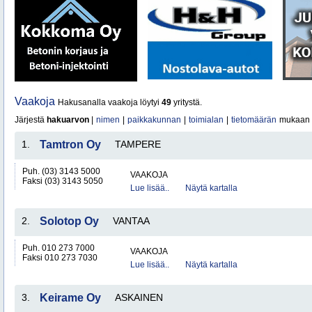
Vaakoja
Hakusanalla vaakoja löytyi
49
yritystä.
Järjestä
hakuarvon
|
nimen
|
paikkakunnan
|
toimialan
|
tietomäärän
mukaan
1.
Tamtron Oy
TAMPERE
Puh. (03) 3143 5000
VAAKOJA
Faksi (03) 3143 5050
Lue lisää..
Näytä kartalla
2.
Solotop Oy
VANTAA
Puh. 010 273 7000
VAAKOJA
Faksi 010 273 7030
Lue lisää..
Näytä kartalla
3.
Keirame Oy
ASKAINEN