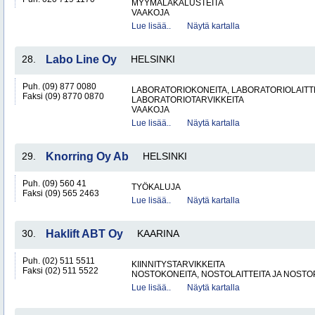
MYYMÄLÄKALUSTEITA
VAAKOJA
Lue lisää..
Näytä kartalla
28.
Labo Line Oy
HELSINKI
Puh. (09) 877 0080
LABORATORIOKONEITA, LABORATORIOLAITTE
Faksi (09) 8770 0870
LABORATORIOTARVIKKEITA
VAAKOJA
Lue lisää..
Näytä kartalla
29.
Knorring Oy Ab
HELSINKI
Puh. (09) 560 41
TYÖKALUJA
Faksi (09) 565 2463
Lue lisää..
Näytä kartalla
30.
Haklift ABT Oy
KAARINA
Puh. (02) 511 5511
KIINNITYSTARVIKKEITA
Faksi (02) 511 5522
NOSTOKONEITA, NOSTOLAITTEITA JA NOST
Lue lisää..
Näytä kartalla