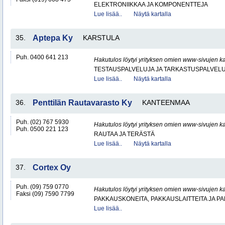
ELEKTRONIIKKAA JA KOMPONENTTEJA
Lue lisää..
Näytä kartalla
35.
Aptepa Ky
KARSTULA
Puh. 0400 641 213
Hakutulos löytyi yrityksen omien www-sivujen ka
TESTAUSPALVELUJA JA TARKASTUSPALVEL
Lue lisää..
Näytä kartalla
36.
Penttilän Rautavarasto Ky
KANTEENMAA
Puh. (02) 767 5930
Hakutulos löytyi yrityksen omien www-sivujen ka
Puh. 0500 221 123
RAUTAA JA TERÄSTÄ
Lue lisää..
Näytä kartalla
37.
Cortex Oy
Puh. (09) 759 0770
Hakutulos löytyi yrityksen omien www-sivujen ka
Faksi (09) 7590 7799
PAKKAUSKONEITA, PAKKAUSLAITTEITA JA P
Lue lisää..