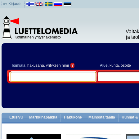
Kirjaudu
Valta
ja te
Kotimainen yrityshakemisto
Toimiala
, hakusana, yrityksen nimi
?
Alue
, kunta, osoite
Etusivu
Markkinapaikka
Hakukone
Mainosta täällä
Kunnat & 