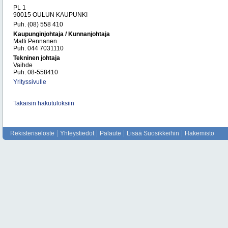
PL 1
90015 OULUN KAUPUNKI
Puh. (08) 558 410
Kaupunginjohtaja / Kunnanjohtaja
Matti Pennanen
Puh. 044 7031110
Tekninen johtaja
Vaihde
Puh. 08-558410
Yrityssivulle
Takaisin hakutuloksiin
Rekisteriseloste
Yhteystiedot
Palaute
Lisää Suosikkeihin
Hakemisto