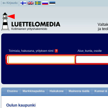
Kirjaudu
Valta
ja te
Kotimainen yrityshakemisto
Toimiala
, hakusana, yrityksen nimi
?
Alue
, kunta, osoite
Etusivu
Markkinapaikka
Hakukone
Mainosta täällä
Kunnat & 
Oulun kaupunki