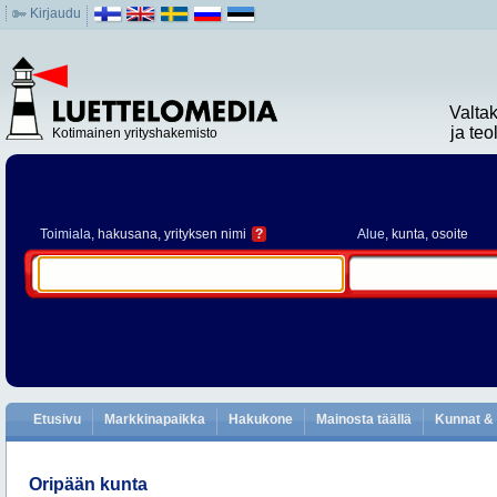
Kirjaudu
Valta
ja te
Kotimainen yrityshakemisto
Toimiala
, hakusana, yrityksen nimi
?
Alue
, kunta, osoite
Etusivu
Markkinapaikka
Hakukone
Mainosta täällä
Kunnat & 
Oripään kunta