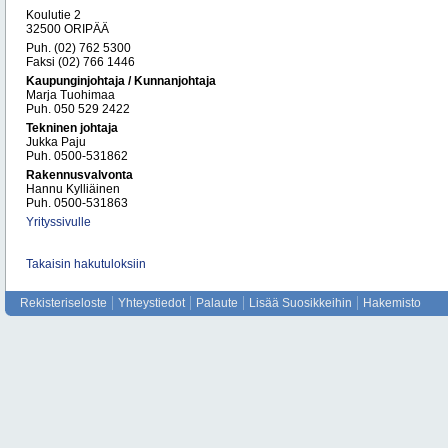
Koulutie 2
32500 ORIPÄÄ
Puh. (02) 762 5300
Faksi (02) 766 1446
Kaupunginjohtaja / Kunnanjohtaja
Marja Tuohimaa
Puh. 050 529 2422
Tekninen johtaja
Jukka Paju
Puh. 0500-531862
Rakennusvalvonta
Hannu Kylliäinen
Puh. 0500-531863
Yrityssivulle
Takaisin hakutuloksiin
Rekisteriseloste
Yhteystiedot
Palaute
Lisää Suosikkeihin
Hakemisto