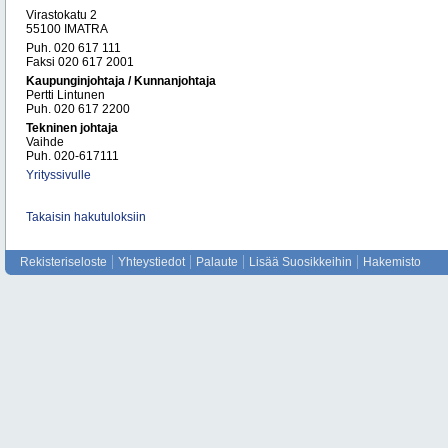
Virastokatu 2
55100 IMATRA
Puh. 020 617 111
Faksi 020 617 2001
Kaupunginjohtaja / Kunnanjohtaja
Pertti Lintunen
Puh. 020 617 2200
Tekninen johtaja
Vaihde
Puh. 020-617111
Yrityssivulle
Takaisin hakutuloksiin
Rekisteriseloste
Yhteystiedot
Palaute
Lisää Suosikkeihin
Hakemisto