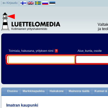
Kirjaudu
Valta
ja te
Kotimainen yrityshakemisto
Toimiala
, hakusana, yrityksen nimi
?
Alue
, kunta, osoite
Etusivu
Markkinapaikka
Hakukone
Mainosta täällä
Kunnat & 
Imatran kaupunki