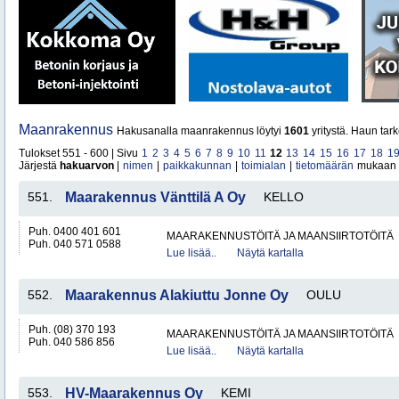
Maanrakennus
Hakusanalla maanrakennus löytyi
1601
yritystä. Haun tar
Tulokset 551 - 600 | Sivu
1
2
3
4
5
6
7
8
9
10
11
12
13
14
15
16
17
18
1
Järjestä
hakuarvon
|
nimen
|
paikkakunnan
|
toimialan
|
tietomäärän
mukaan
551.
Maarakennus Vänttilä A Oy
KELLO
Puh. 0400 401 601
MAARAKENNUSTÖITÄ JA MAANSIIRTOTÖITÄ
Puh. 040 571 0588
Lue lisää..
Näytä kartalla
552.
Maarakennus Alakiuttu Jonne Oy
OULU
Puh. (08) 370 193
MAARAKENNUSTÖITÄ JA MAANSIIRTOTÖITÄ
Puh. 040 586 856
Lue lisää..
Näytä kartalla
553.
HV-Maarakennus Oy
KEMI