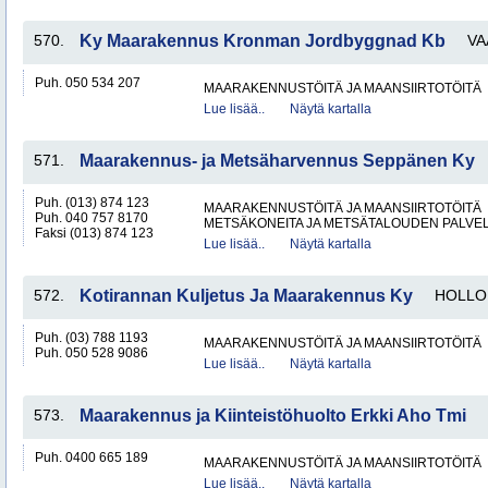
570.
Ky Maarakennus Kronman Jordbyggnad Kb
VA
Puh. 050 534 207
MAARAKENNUSTÖITÄ JA MAANSIIRTOTÖITÄ
Lue lisää..
Näytä kartalla
571.
Maarakennus- ja Metsäharvennus Seppänen Ky
Puh. (013) 874 123
MAARAKENNUSTÖITÄ JA MAANSIIRTOTÖITÄ
Puh. 040 757 8170
METSÄKONEITA JA METSÄTALOUDEN PALVE
Faksi (013) 874 123
Lue lisää..
Näytä kartalla
572.
Kotirannan Kuljetus Ja Maarakennus Ky
HOLLO
Puh. (03) 788 1193
MAARAKENNUSTÖITÄ JA MAANSIIRTOTÖITÄ
Puh. 050 528 9086
Lue lisää..
Näytä kartalla
573.
Maarakennus ja Kiinteistöhuolto Erkki Aho Tmi
Puh. 0400 665 189
MAARAKENNUSTÖITÄ JA MAANSIIRTOTÖITÄ
Lue lisää..
Näytä kartalla