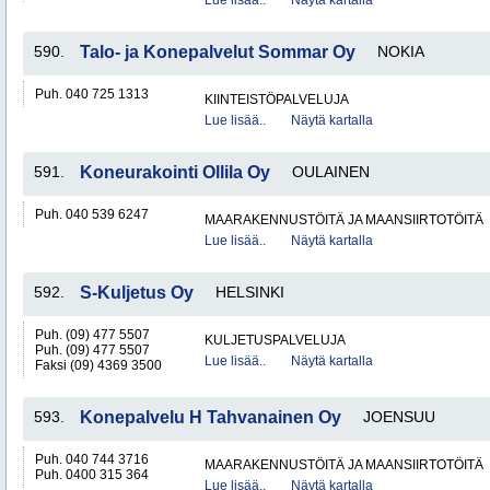
Lue lisää..
Näytä kartalla
590.
Talo- ja Konepalvelut Sommar Oy
NOKIA
Puh. 040 725 1313
KIINTEISTÖPALVELUJA
Lue lisää..
Näytä kartalla
591.
Koneurakointi Ollila Oy
OULAINEN
Puh. 040 539 6247
MAARAKENNUSTÖITÄ JA MAANSIIRTOTÖITÄ
Lue lisää..
Näytä kartalla
592.
S-Kuljetus Oy
HELSINKI
Puh. (09) 477 5507
KULJETUSPALVELUJA
Puh. (09) 477 5507
Lue lisää..
Näytä kartalla
Faksi (09) 4369 3500
593.
Konepalvelu H Tahvanainen Oy
JOENSUU
Puh. 040 744 3716
MAARAKENNUSTÖITÄ JA MAANSIIRTOTÖITÄ
Puh. 0400 315 364
Lue lisää..
Näytä kartalla