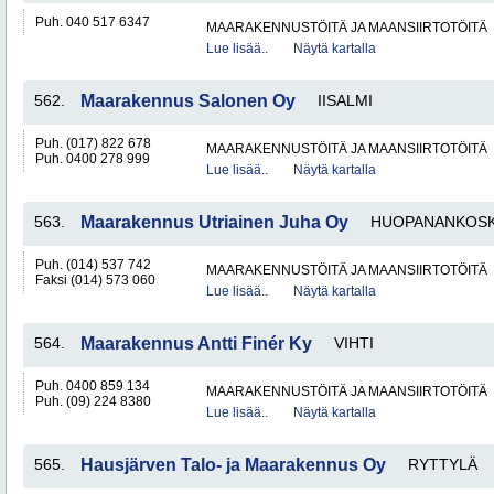
Puh. 040 517 6347
MAARAKENNUSTÖITÄ JA MAANSIIRTOTÖITÄ
Lue lisää..
Näytä kartalla
562.
Maarakennus Salonen Oy
IISALMI
Puh. (017) 822 678
MAARAKENNUSTÖITÄ JA MAANSIIRTOTÖITÄ
Puh. 0400 278 999
Lue lisää..
Näytä kartalla
563.
Maarakennus Utriainen Juha Oy
HUOPANANKOSK
Puh. (014) 537 742
MAARAKENNUSTÖITÄ JA MAANSIIRTOTÖITÄ
Faksi (014) 573 060
Lue lisää..
Näytä kartalla
564.
Maarakennus Antti Finér Ky
VIHTI
Puh. 0400 859 134
MAARAKENNUSTÖITÄ JA MAANSIIRTOTÖITÄ
Puh. (09) 224 8380
Lue lisää..
Näytä kartalla
565.
Hausjärven Talo- ja Maarakennus Oy
RYTTYLÄ