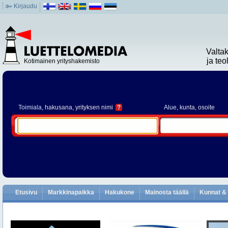
Kirjaudu
Valta
ja te
Kotimainen yrityshakemisto
Toimiala
, hakusana, yrityksen nimi
?
Alue
, kunta, osoite
Etusivu
Markkinapaikka
Hakukone
Mainosta täällä
Kunnat & 