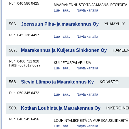
Puh. 040 586 0425
MAARAKENNUSTÖITÄ JA MAANSIIRTOTÖITÄ
Lue lisää..
Näytä kartalla
566.
Joensuun Piha- ja maarakennus Oy
YLÄMYLLY
Puh. 045 138 4457
Lue lisää..
Näytä kartalla
567.
Maarakennus ja Kuljetus Sinkkonen Oy
HÄMEEN
Puh. 0400 712 920
KULJETUSPALVELUJA
Faksi (03) 617 0097
Lue lisää..
Näytä kartalla
568.
Sievin Lämpö ja Maarakennus Ky
KOIVISTO
Puh. 050 345 6472
Lue lisää..
Näytä kartalla
569.
Kotkan Louhinta ja Maarakennus Oy
INKEROINE
Puh. 040 545 6456
LOUHINTALIIKKEITÄ JA MURSKAUSLIIKKEITÄ
Lue lisää..
Näytä kartalla