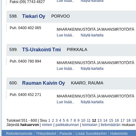
Lue lisää..
Näytä kartalla
Faksi (09) 7743 4827
598.
Tiekari Oy
PORVOO
Puh. 0400 402 065
MAARAKENNUSTÖITÄ JA MAANSIIRTOTÖITÄ
Lue lisää..
Näytä kartalla
599.
TS-Urakointi Tmi
PIRKKALA
Puh. 0400 780 994
MAARAKENNUSTÖITÄ JA MAANSIIRTOTÖITÄ
Lue lisää..
Näytä kartalla
600.
Rauman Kaivin Oy
KAARO, RAUMA
Puh. 0400 452 271
MAARAKENNUSTÖITÄ JA MAANSIIRTOTÖITÄ
Lue lisää..
Näytä kartalla
Tulokset 551 - 600 | Sivu
1
2
3
4
5
6
7
8
9
10
11
12
13
14
15
16
17
18
1
Järjestä
hakuarvon
|
nimen
|
paikkakunnan
|
toimialan
|
tietomäärän
mukaan
Rekisteriseloste
Yhteystiedot
Palaute
Lisää Suosikkeihin
Hakemisto