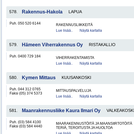
578.
Rakennus-Hakola
LAPUA
Puh. 050 520 6144
RAKENNUSLIIKKEITÄ
Lue lisää..
Näytä kartalla
579.
Hämeen Viherrakennus Oy
RISTAKALLIO
Puh. 0400 729 184
VIHERRAKENTAMISTA
Lue lisää..
Näytä kartalla
580.
Kymen Mittaus
KUUSANKOSKI
Puh. 044 312 0765
MITTAUSPALVELUJA
Faksi (05) 374 5373
Lue lisää..
Näytä kartalla
581.
Maanrakennusliike Kaura Ilmari Oy
VALKEAKOSK
Puh. (03) 584 4100
MAARAKENNUSTÖITÄ JA MAANSIIRTOTÖITÄ
Faksi (03) 584 4440
TERIÄ, TEROITUSTA JA HUOLTOA
Lue lisää..
Näytä kartalla