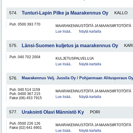
574.
Tunturi-Lapin Pilke ja Maarakennus Oy
KALLO
Puh. 0500 393 770
MAARAKENNUSTÖITÄ JA MAANSIIRTOTÖITÄ
Lue lisää..
Näytä kartalla
575.
Länsi-Suomen kuljetus ja maarakennus Oy
KAR
Puh. 040 702 2004
KULJETUSPALVELUJA
Lue lisää..
Näytä kartalla
576.
Maarakennus Velj. Jussila Oy / Pohjanmaan Alitusporaus O
Puh. 040 514 1159
MAARAKENNUSTÖITÄ JA MAANSIIRTOTÖITÄ
Puh. 0400 367 215
Lue lisää..
Näytä kartalla
Faksi (06) 453 7915
577.
Urakointi Olavi Männistö Ky
PORI
Puh. 0500 226 126
MAARAKENNUSTÖITÄ JA MAANSIIRTOTÖITÄ
Faksi (02) 641 6901
Lue lisää..
Näytä kartalla