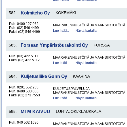
582.
Kolmiteho Oy
KOKEMÄKI
Puh. 0400 127 962
MAARAKENNUSTÖITÄ JA MAANSIIRTOTÖITÄ
Puh. (02) 546 4499
Lue lisää..
Näytä kartalla
Faksi (02) 546 4499
583.
Forssan Ympäristöurakointi Oy
FORSSA
Puh. (03) 422 5111
MAARAKENNUSTÖITÄ JA MAANSIIRTOTÖITÄ
Faksi (03) 422 5112
Lue lisää..
Näytä kartalla
584.
Kuljetusliike Gunn Oy
KAARINA
Puh. 0201 552 233
KULJETUSPALVELUJA
Puh. 0400 533 033
MAARAKENNUSTÖITÄ JA MAANSIIRTOTÖITÄ
Faksi (02) 273 7553
Lue lisää..
Näytä kartalla
585.
MTM-KAIVUU
LUHTAJOKI/KLAUKKALA
Puh. 040 502 1636
MAARAKENNUSTÖITÄ JA MAANSIIRTOTÖITÄ