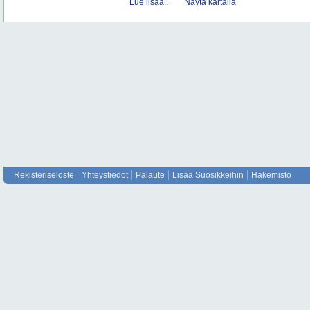
Lue lisää..
Näytä kartalla
Rekisteriseloste
Yhteystiedot
Palaute
Lisää Suosikkeihin
Hakemisto