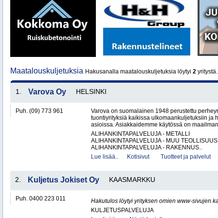
Maatalouskuljetuksia
Hakusanalla maatalouskuljetuksia löytyi
2
yritystä.
1.
Varova Oy
HELSINKI
Puh. (09) 773 961
Varova on suomalainen 1948 perustettu perheyrit
tuontiyrityksiä kaikissa ulkomaankuljetuksiin ja h
asioissa. Asiakkaidemme käytössä on maailmanl
ALIHANKINTAPALVELUJA - METALLI
ALIHANKINTAPALVELUJA - MUU TEOLLISUUS
ALIHANKINTAPALVELUJA - RAKENNUS..
Lue lisää..
Kotisivut
Tuotteet ja palvelut
2.
Kuljetus Jokiset Oy
KAASMARKKU
Puh. 0400 223 011
Hakutulos löytyi yrityksen omien www-sivujen ka
KULJETUSPALVELUJA