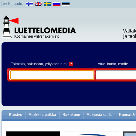
Kirjaudu
Valta
ja te
Kotimainen yrityshakemisto
Toimiala
, hakusana, yrityksen nimi
?
Alue
, kunta, osoite
Etusivu
Markkinapaikka
Hakukone
Mainosta täällä
Kunnat & 