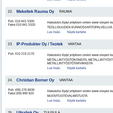
22.
Mekeltek Rauma Oy
RAUMA
Puh. 010 841 5300
Hakutulos löytyi yrityksen omien www-sivujen ka
Faksi 010 841 5320
TEOLLISUUDEN KUNNOSSAPITOPALVELUJA
Lue lisää..
Näytä kartalla
23.
IP-Produkter Oy / Teotek
VANTAA
Puh. 010 219 2170
Hakutulos löytyi yrityksen omien www-sivujen ka
METALLINTYÖSTÖKONEITA, METALLINTYÖSTÖ
METALLINTYÖSTÖTARVIKKEITA
Lue lisää..
Näytä kartalla
24.
Christian Berner Oy
VANTAA
Puh. (09) 276 6830
Hakutulos löytyi yrityksen omien www-sivujen ka
Faksi (09) 890 920
MUOVITUOTEVALMISTUSTA
Lue lisää..
Näytä kartalla
25.
Ultralink Oy
TUUSULA