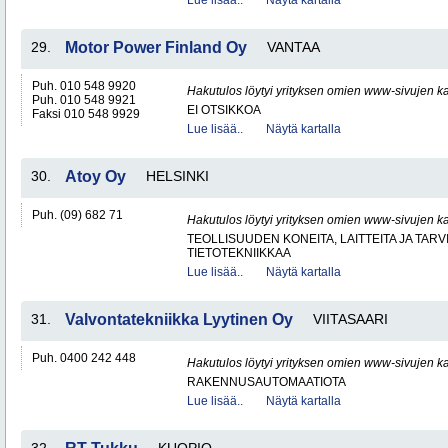
Lue lisää..
Näytä kartalla
29.
Motor Power Finland Oy
VANTAA
Puh. 010 548 9920
Hakutulos löytyi yrityksen omien www-sivujen ka
Puh. 010 548 9921
EI OTSIKKOA
Faksi 010 548 9929
Lue lisää..
Näytä kartalla
30.
Atoy Oy
HELSINKI
Puh. (09) 682 71
Hakutulos löytyi yrityksen omien www-sivujen ka
TEOLLISUUDEN KONEITA, LAITTEITA JA TARV
TIETOTEKNIIKKAA
Lue lisää..
Näytä kartalla
31.
Valvontatekniikka Lyytinen Oy
VIITASAARI
Puh. 0400 242 448
Hakutulos löytyi yrityksen omien www-sivujen ka
RAKENNUSAUTOMAATIOTA
Lue lisää..
Näytä kartalla