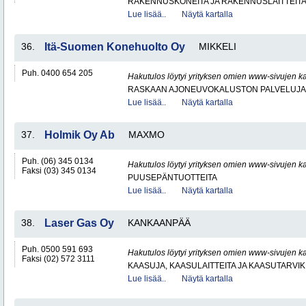
RAKENNUSKONEITA JA RAKENNUSLAITTEIT
Lue lisää..
Näytä kartalla
36.
Itä-Suomen Konehuolto Oy
MIKKELI
Puh. 0400 654 205
Hakutulos löytyi yrityksen omien www-sivujen ka
RASKAAN AJONEUVOKALUSTON PALVELUJA
Lue lisää..
Näytä kartalla
37.
Holmik Oy Ab
MAXMO
Puh. (06) 345 0134
Hakutulos löytyi yrityksen omien www-sivujen ka
Faksi (03) 345 0134
PUUSEPÄNTUOTTEITA
Lue lisää..
Näytä kartalla
38.
Laser Gas Oy
KANKAANPÄÄ
Puh. 0500 591 693
Hakutulos löytyi yrityksen omien www-sivujen ka
Faksi (02) 572 3111
KAASUJA, KAASULAITTEITA JA KAASUTARVIK
Lue lisää..
Näytä kartalla