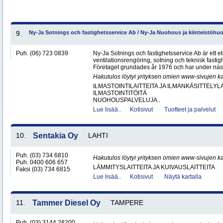
9.
Ny-Ja Sotnings och fastighetsservice Ab / Ny-Ja Nuohous ja kiinteistöhu
Puh. (06) 723 0839
Ny-Ja Sotnings och fastighetsservice Ab är ett e
ventilationsrengöring, sotning och teknisk fastig
Företaget grundades år 1976 och har under näs
Hakutulos löytyi yrityksen omien www-sivujen ka
ILMASTOINTILAITTEITA JA ILMANKÄSITTELYLA
ILMASTOINTITÖITÄ
NUOHOUSPALVELUJA..
Lue lisää..
Kotisivut
Tuotteet ja palvelut
10.
Sentakia Oy
LAHTI
Puh. (03) 734 6810
Hakutulos löytyi yrityksen omien www-sivujen ka
Puh. 0400 606 657
LÄMMITYSLAITTEITA JA KUIVAUSLAITTEITA
Faksi (03) 734 6815
Lue lisää..
Kotisivut
Näytä kartalla
11.
Tammer Diesel Oy
TAMPERE
Puh. (03) 3144 28200