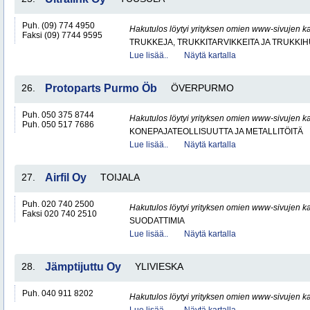
Puh. (09) 774 4950
Hakutulos löytyi yrityksen omien www-sivujen ka
Faksi (09) 7744 9595
TRUKKEJA, TRUKKITARVIKKEITA JA TRUKKI
Lue lisää..
Näytä kartalla
26.
Protoparts Purmo Öb
ÖVERPURMO
Puh. 050 375 8744
Hakutulos löytyi yrityksen omien www-sivujen ka
Puh. 050 517 7686
KONEPAJATEOLLISUUTTA JA METALLITÖITÄ
Lue lisää..
Näytä kartalla
27.
Airfil Oy
TOIJALA
Puh. 020 740 2500
Hakutulos löytyi yrityksen omien www-sivujen ka
Faksi 020 740 2510
SUODATTIMIA
Lue lisää..
Näytä kartalla
28.
Jämptijuttu Oy
YLIVIESKA
Puh. 040 911 8202
Hakutulos löytyi yrityksen omien www-sivujen ka