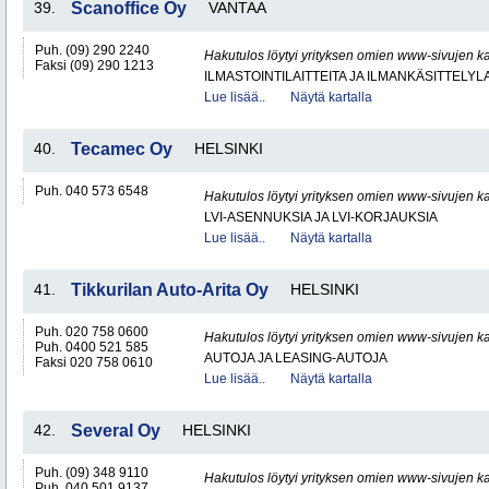
39.
Scanoffice Oy
VANTAA
Puh. (09) 290 2240
Hakutulos löytyi yrityksen omien www-sivujen ka
Faksi (09) 290 1213
ILMASTOINTILAITTEITA JA ILMANKÄSITTELYLA
Lue lisää..
Näytä kartalla
40.
Tecamec Oy
HELSINKI
Puh. 040 573 6548
Hakutulos löytyi yrityksen omien www-sivujen ka
LVI-ASENNUKSIA JA LVI-KORJAUKSIA
Lue lisää..
Näytä kartalla
41.
Tikkurilan Auto-Arita Oy
HELSINKI
Puh. 020 758 0600
Hakutulos löytyi yrityksen omien www-sivujen ka
Puh. 0400 521 585
AUTOJA JA LEASING-AUTOJA
Faksi 020 758 0610
Lue lisää..
Näytä kartalla
42.
Several Oy
HELSINKI
Puh. (09) 348 9110
Hakutulos löytyi yrityksen omien www-sivujen ka
Puh. 040 501 9137