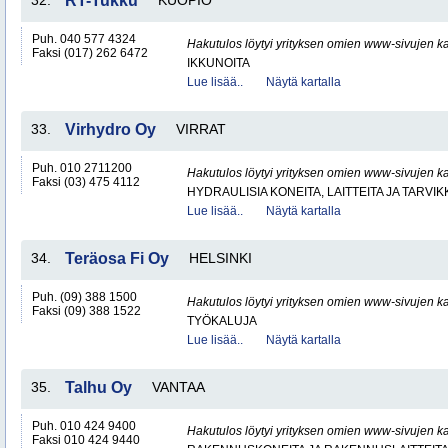
32.
RT-Tukku
KUOPIO
Puh. 040 577 4324
Hakutulos löytyi yrityksen omien www-sivujen ka
Faksi (017) 262 6472
IKKUNOITA
Lue lisää..
Näytä kartalla
33.
Virhydro Oy
VIRRAT
Puh. 010 2711200
Hakutulos löytyi yrityksen omien www-sivujen ka
Faksi (03) 475 4112
HYDRAULISIA KONEITA, LAITTEITA JA TARVIK
Lue lisää..
Näytä kartalla
34.
Teräosa Fi Oy
HELSINKI
Puh. (09) 388 1500
Hakutulos löytyi yrityksen omien www-sivujen ka
Faksi (09) 388 1522
TYÖKALUJA
Lue lisää..
Näytä kartalla
35.
Talhu Oy
VANTAA
Puh. 010 424 9400
Hakutulos löytyi yrityksen omien www-sivujen ka
Faksi 010 424 9440