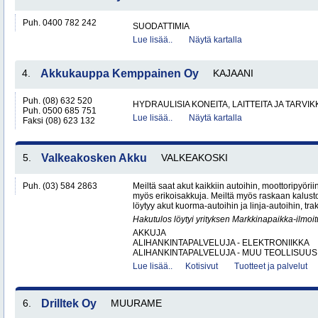
Puh. 0400 782 242
SUODATTIMIA
Lue lisää..
Näytä kartalla
4.
Akkukauppa Kemppainen Oy
KAJAANI
Puh. (08) 632 520
HYDRAULISIA KONEITA, LAITTEITA JA TARVIK
Puh. 0500 685 751
Lue lisää..
Näytä kartalla
Faksi (08) 623 132
5.
Valkeakosken Akku
VALKEAKOSKI
Puh. (03) 584 2863
Meiltä saat akut kaikkiin autoihin, moottoripyöri
myös erikoisakkuja. Meiltä myös raskaan kalus
löytyy akut kuorma-autoihin ja linja-autoihin, trak
Hakutulos löytyi yrityksen Markkinapaikka-ilmoi
AKKUJA
ALIHANKINTAPALVELUJA - ELEKTRONIIKKA
ALIHANKINTAPALVELUJA - MUU TEOLLISUUS.
Lue lisää..
Kotisivut
Tuotteet ja palvelut
6.
Drilltek Oy
MUURAME