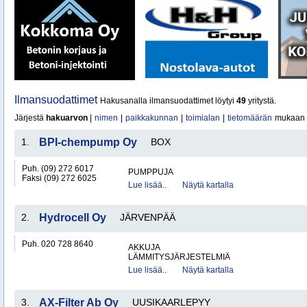
Ilmansuodattimet
Hakusanalla ilmansuodattimet löytyi
49
yritystä.
Järjestä
hakuarvon
|
nimen
|
paikkakunnan
|
toimialan
|
tietomäärän
mukaan
1.
BPI-chempump Oy
BOX
Puh. (09) 272 6017
PUMPPUJA
Faksi (09) 272 6025
Lue lisää..
Näytä kartalla
2.
Hydrocell Oy
JÄRVENPÄÄ
Puh. 020 728 8640
AKKUJA
LÄMMITYSJÄRJESTELMIÄ
Lue lisää..
Näytä kartalla
3.
AX-Filter Ab Oy
UUSIKAARLEPYY