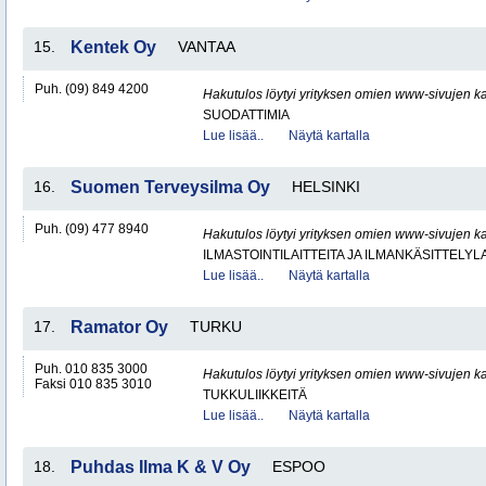
15.
Kentek Oy
VANTAA
Puh. (09) 849 4200
Hakutulos löytyi yrityksen omien www-sivujen ka
SUODATTIMIA
Lue lisää..
Näytä kartalla
16.
Suomen Terveysilma Oy
HELSINKI
Puh. (09) 477 8940
Hakutulos löytyi yrityksen omien www-sivujen ka
ILMASTOINTILAITTEITA JA ILMANKÄSITTELYLA
Lue lisää..
Näytä kartalla
17.
Ramator Oy
TURKU
Puh. 010 835 3000
Hakutulos löytyi yrityksen omien www-sivujen ka
Faksi 010 835 3010
TUKKULIIKKEITÄ
Lue lisää..
Näytä kartalla
18.
Puhdas Ilma K & V Oy
ESPOO