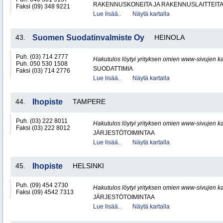
RAKENNUSKONEITA JA RAKENNUSLAITTEIT
Faksi (09) 348 9221
Lue lisää..
Näytä kartalla
43.
Suomen Suodatinvalmiste Oy
HEINOLA
Puh. (03) 714 2777
Hakutulos löytyi yrityksen omien www-sivujen ka
Puh. 050 530 1508
SUODATTIMIA
Faksi (03) 714 2776
Lue lisää..
Näytä kartalla
44.
Ihopiste
TAMPERE
Puh. (03) 222 8011
Hakutulos löytyi yrityksen omien www-sivujen ka
Faksi (03) 222 8012
JÄRJESTÖTOIMINTAA
Lue lisää..
Näytä kartalla
45.
Ihopiste
HELSINKI
Puh. (09) 454 2730
Hakutulos löytyi yrityksen omien www-sivujen ka
Faksi (09) 4542 7313
JÄRJESTÖTOIMINTAA
Lue lisää..
Näytä kartalla