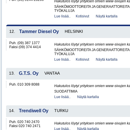
Hakutulos löytyi yrityksen omien www-sivujen ka
SÄHKÖMOOTTOREITA JA GENERAATTOREITA
TYÖKALUJA
Lue lisää..
Kotisivut
Näytä kartalla
12.
Tammer Diesel Oy
HELSINKI
Puh. (09) 387 1377
Hakutulos löytyi yrityksen omien www-sivujen ka
Faksi (09) 374 4414
SÄHKÖMOOTTOREITA JA GENERAATTOREITA
TYÖKALUJA
Lue lisää..
Kotisivut
Näytä kartalla
13.
G.T.S. Oy
VANTAA
Puh. 010 309 8088
Hakutulos löytyi yrityksen omien www-sivujen ka
SUODATTIMIA
Lue lisää..
Näytä kartalla
14.
Trendiwell Oy
TURKU
Puh. 020 740 2470
Hakutulos löytyi yrityksen omien www-sivujen ka
Faksi 020 740 2471
Lue lisää..
Näytä kartalla