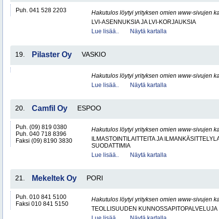
Puh. 041 528 2203
Hakutulos löytyi yrityksen omien www-sivujen ka
LVI-ASENNUKSIA JA LVI-KORJAUKSIA
Lue lisää..
Näytä kartalla
19.
Pilaster Oy
VASKIO
Hakutulos löytyi yrityksen omien www-sivujen ka
Lue lisää..
Näytä kartalla
20.
Camfil Oy
ESPOO
Puh. (09) 819 0380
Hakutulos löytyi yrityksen omien www-sivujen ka
Puh. 040 718 8396
ILMASTOINTILAITTEITA JA ILMANKÄSITTELYLA
Faksi (09) 8190 3830
SUODATTIMIA
Lue lisää..
Näytä kartalla
21.
Mekeltek Oy
PORI
Puh. 010 841 5100
Hakutulos löytyi yrityksen omien www-sivujen ka
Faksi 010 841 5150
TEOLLISUUDEN KUNNOSSAPITOPALVELUJA
Lue lisää..
Näytä kartalla