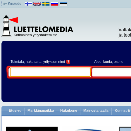
Kirjaudu
Valta
ja te
Kotimainen yrityshakemisto
Toimiala
, hakusana, yrityksen nimi
?
Alue
, kunta, osoite
Etusivu
Markkinapaikka
Hakukone
Mainosta täällä
Kunnat & 