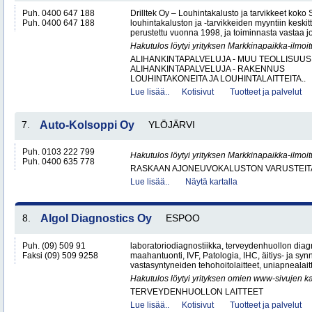
Puh. 0400 647 188
Drilltek Oy – Louhintakalusto ja tarvikkeet koko
Puh. 0400 647 188
louhintakaluston ja -tarvikkeiden myyntiin keskitt
perustettu vuonna 1998, ja toiminnasta vastaa jo
Hakutulos löytyi yrityksen Markkinapaikka-ilmoi
ALIHANKINTAPALVELUJA - MUU TEOLLISUUS
ALIHANKINTAPALVELUJA - RAKENNUS
LOUHINTAKONEITA JA LOUHINTALAITTEITA..
Lue lisää..
Kotisivut
Tuotteet ja palvelut
7.
Auto-Kolsoppi Oy
YLÖJÄRVI
Puh. 0103 222 799
Hakutulos löytyi yrityksen Markkinapaikka-ilmoi
Puh. 0400 635 778
RASKAAN AJONEUVOKALUSTON VARUSTEITA 
Lue lisää..
Näytä kartalla
8.
Algol Diagnostics Oy
ESPOO
Puh. (09) 509 91
laboratoriodiagnostiikka, terveydenhuollon diagn
Faksi (09) 509 9258
maahantuonti, IVF, Patologia, IHC, äitiys- ja syn
vastasyntyneiden tehohoitolaitteet, uniapnealaitt
Hakutulos löytyi yrityksen omien www-sivujen ka
TERVEYDENHUOLLON LAITTEET
Lue lisää..
Kotisivut
Tuotteet ja palvelut