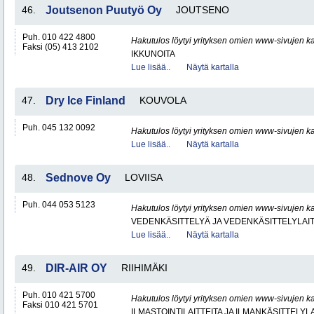
46.
Joutsenon Puutyö Oy
JOUTSENO
Puh. 010 422 4800
Hakutulos löytyi yrityksen omien www-sivujen ka
Faksi (05) 413 2102
IKKUNOITA
Lue lisää..
Näytä kartalla
47.
Dry Ice Finland
KOUVOLA
Puh. 045 132 0092
Hakutulos löytyi yrityksen omien www-sivujen ka
Lue lisää..
Näytä kartalla
48.
Sednove Oy
LOVIISA
Puh. 044 053 5123
Hakutulos löytyi yrityksen omien www-sivujen ka
VEDENKÄSITTELYÄ JA VEDENKÄSITTELYLAIT
Lue lisää..
Näytä kartalla
49.
DIR-AIR OY
RIIHIMÄKI
Puh. 010 421 5700
Hakutulos löytyi yrityksen omien www-sivujen ka
Faksi 010 421 5701
ILMASTOINTILAITTEITA JA ILMANKÄSITTELYLA