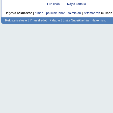
Lue lisää..
Näytä kartalla
Järjestä
hakuarvon
|
nimen
|
paikkakunnan
|
toimialan
|
tietomäärän
mukaan
Rekisteriseloste
Yhteystiedot
Palaute
Lisää Suosikkeihin
Hakemisto