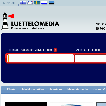
Kirjaudu
Valta
ja te
Kotimainen yrityshakemisto
Toimiala
, hakusana, yrityksen nimi
?
Alue
, kunta, osoite
Etusivu
Markkinapaikka
Hakukone
Mainosta täällä
Kunnat & 