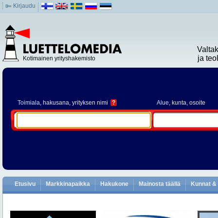
Kirjaudu
Valta
ja te
Kotimainen yrityshakemisto
Toimiala
, hakusana, yrityksen nimi
?
Alue
, kunta, osoite
Etusivu
Markkinapaikka
Hakukone
Mainosta täällä
Kunnat & 