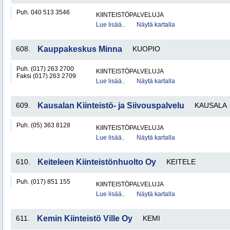
Puh. 040 513 3546
KIINTEISTÖPALVELUJA
Lue lisää..
Näytä kartalla
608.
Kauppakeskus Minna
KUOPIO
Puh. (017) 263 2700
KIINTEISTÖPALVELUJA
Faksi (017) 263 2709
Lue lisää..
Näytä kartalla
609.
Kausalan Kiinteistö- ja Siivouspalvelu
KAUSALA
Puh. (05) 363 8128
KIINTEISTÖPALVELUJA
Lue lisää..
Näytä kartalla
610.
Keiteleen Kiinteistönhuolto Oy
KEITELE
Puh. (017) 851 155
KIINTEISTÖPALVELUJA
Lue lisää..
Näytä kartalla
611.
Kemin Kiinteistö Ville Oy
KEMI