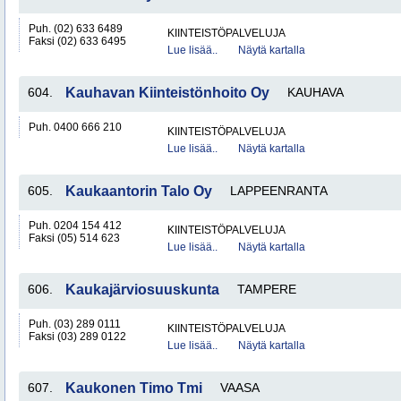
Puh. (02) 633 6489
KIINTEISTÖPALVELUJA
Faksi (02) 633 6495
Lue lisää..
Näytä kartalla
604.
Kauhavan Kiinteistönhoito Oy
KAUHAVA
Puh. 0400 666 210
KIINTEISTÖPALVELUJA
Lue lisää..
Näytä kartalla
605.
Kaukaantorin Talo Oy
LAPPEENRANTA
Puh. 0204 154 412
KIINTEISTÖPALVELUJA
Faksi (05) 514 623
Lue lisää..
Näytä kartalla
606.
Kaukajärviosuuskunta
TAMPERE
Puh. (03) 289 0111
KIINTEISTÖPALVELUJA
Faksi (03) 289 0122
Lue lisää..
Näytä kartalla
607.
Kaukonen Timo Tmi
VAASA