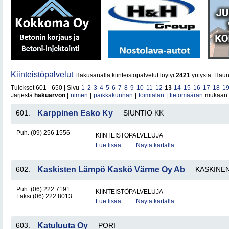
Kiinteistöpalvelut
Hakusanalla kiinteistöpalvelut löytyi
2421
yritystä. Hau
Tulokset 601 - 650 | Sivu
1
2
3
4
5
6
7
8
9
10
11
12
13
14
15
16
17
18
1
Järjestä
hakuarvon
|
nimen
|
paikkakunnan
|
toimialan
|
tietomäärän
mukaan
601.
Karppinen Esko Ky
SIUNTIO KK
Puh. (09) 256 1556
KIINTEISTÖPALVELUJA
Lue lisää..
Näytä kartalla
602.
Kaskisten Lämpö Kaskö Värme Oy Ab
KASKINE
Puh. (06) 222 7191
KIINTEISTÖPALVELUJA
Faksi (06) 222 8013
Lue lisää..
Näytä kartalla
603.
Katuluuta Oy
PORI