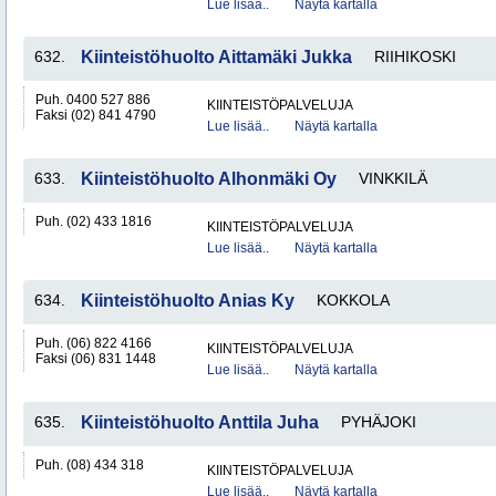
Lue lisää..
Näytä kartalla
632.
Kiinteistöhuolto Aittamäki Jukka
RIIHIKOSKI
Puh. 0400 527 886
KIINTEISTÖPALVELUJA
Faksi (02) 841 4790
Lue lisää..
Näytä kartalla
633.
Kiinteistöhuolto Alhonmäki Oy
VINKKILÄ
Puh. (02) 433 1816
KIINTEISTÖPALVELUJA
Lue lisää..
Näytä kartalla
634.
Kiinteistöhuolto Anias Ky
KOKKOLA
Puh. (06) 822 4166
KIINTEISTÖPALVELUJA
Faksi (06) 831 1448
Lue lisää..
Näytä kartalla
635.
Kiinteistöhuolto Anttila Juha
PYHÄJOKI
Puh. (08) 434 318
KIINTEISTÖPALVELUJA
Lue lisää..
Näytä kartalla