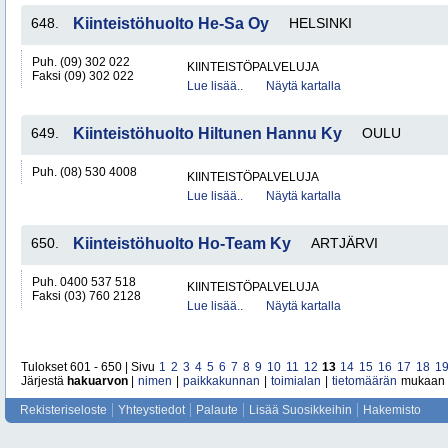
648.
Kiinteistöhuolto He-Sa Oy
HELSINKI
Puh. (09) 302 022
KIINTEISTÖPALVELUJA
Faksi (09) 302 022
Lue lisää..
Näytä kartalla
649.
Kiinteistöhuolto Hiltunen Hannu Ky
OULU
Puh. (08) 530 4008
KIINTEISTÖPALVELUJA
Lue lisää..
Näytä kartalla
650.
Kiinteistöhuolto Ho-Team Ky
ARTJÄRVI
Puh. 0400 537 518
KIINTEISTÖPALVELUJA
Faksi (03) 760 2128
Lue lisää..
Näytä kartalla
Tulokset 601 - 650 | Sivu
1
2
3
4
5
6
7
8
9
10
11
12
13
14
15
16
17
18
1
Järjestä
hakuarvon
|
nimen
|
paikkakunnan
|
toimialan
|
tietomäärän
mukaan
Rekisteriseloste
Yhteystiedot
Palaute
Lisää Suosikkeihin
Hakemisto