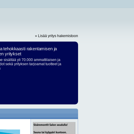
» Lisää yritys hakemistoon
ja tehokkaasti rakentamisen ja
en yritykset
 sisältää yli 70.000 ammattilaisen ja
dot sekä yrityksen tarjoamat tuotteet ja
ä