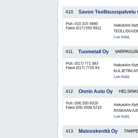
410.
Savon Teollisuuspalvelu
Puh. 010 315 4880
Hakutulos löyt
Faksi (017) 550 9911
TEOLLISUUDE
Lue lisää..
411.
Tuometall Oy
VARPAISJÄ
Puh. (017) 771 383
Hakutulos löyt
Faksi (017) 7720 83
KULJETINLAIT
Lue lisää..
412.
Onnin Auto Oy
HELSINK
Puh. (09) 350 8520
Hakutulos löyt
Faksi (09) 3508 5210
RASKAAN AJ
Lue lisää..
413.
Mainoskenttä Oy
TAMP