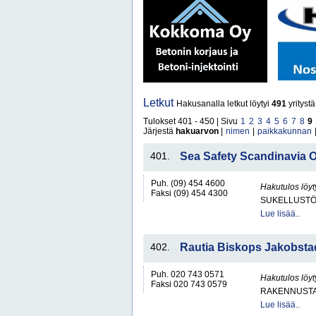
Letkut
Hakusanalla letkut löytyi
491
yrityst
Tulokset 401 - 450 | Sivu
1
2
3
4
5
6
7
8
9
Järjestä
hakuarvon
|
nimen
|
paikkakunnan
401.
Sea Safety Scandinavia O
Puh. (09) 454 4600
Hakutulos löyt
Faksi (09) 454 4300
SUKELLUSTÖ
Lue lisää..
402.
Rautia Biskops Jakobstad 
Puh. 020 743 0571
Hakutulos löyt
Faksi 020 743 0579
RAKENNUSTA
Lue lisää..