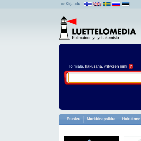
Kirjaudu
Kotimainen yrityshakemisto
Toimiala
, hakusana, yrityksen nimi
?
Etusivu
Markkinapaikka
Hakukone