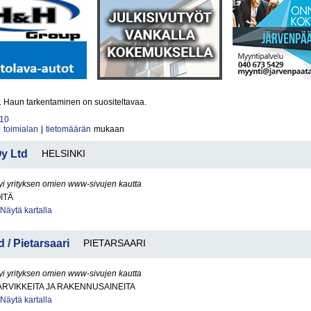
ä. Haun tarkentaminen on suositeltavaa.
10
|
toimialan
|
tietomäärän
mukaan
y Ltd
HELSINKI
yi yrityksen omien www-sivujen kautta
ITÄ
Näytä kartalla
/ Pietarsaari
PIETARSAARI
yi yrityksen omien www-sivujen kautta
RVIKKEITA JA RAKENNUSAINEITA
Näytä kartalla