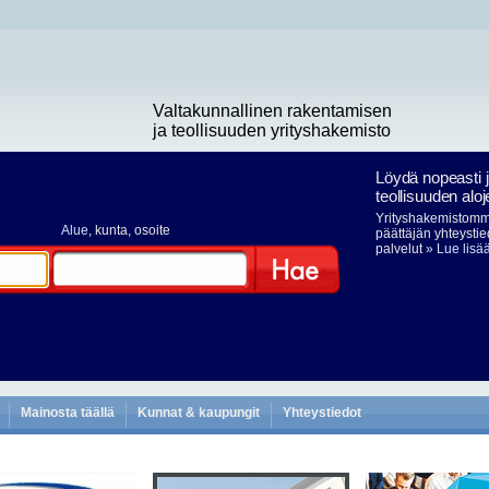
Valtakunnallinen rakentamisen
ja teollisuuden yrityshakemisto
Löydä nopeasti 
teollisuuden aloj
Yrityshakemistomme
Alue
, kunta, osoite
päättäjän yhteystie
palvelut
» Lue lisä
Hae
Mainosta täällä
Kunnat & kaupungit
Yhteystiedot