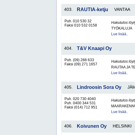
403.
RAUTIA-ketju
VANTAA
Puh. 010 530 32
Hakutulos löyt
Faksi 010 532 0158
TYÖKALUJA
Lue lisää..
404.
T&V Knaapi Oy
Puh. (09) 288 633
Hakutulos löyt
Faksi (09) 271 1657
RAUTAA JA T
Lue lisää..
405.
Lindroosin Sora Oy
JÄ
Puh. 020 730 4040
Hakutulos löyt
Puh. 0400 344 531
MAARAKENNU
Faksi (014) 712 951
Lue lisää..
406.
Koivunen Oy
HELSINKI