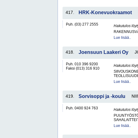
417.
HRK-Konevuokraamot
Puh. (03) 277 2555
Hakutulos löyt
RAKENNUSV
Lue lisää..
418.
Joensuun Laakeri Oy
J
Puh. 010 396 9200
Hakutulos löyt
Faksi (013) 316 910
SIIVOUSKONEI
TEOLLISUUD
Lue lisää..
419.
Sorvisoppi ja -koulu
NII
Puh. 0400 924 763
Hakutulos löyt
PUUNTYÖSTÖK
SAHALAITTEI
Lue lisää..