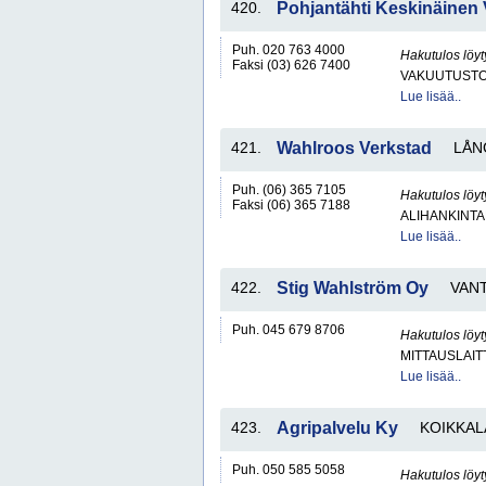
420.
Pohjantähti Keskinäinen
Puh. 020 763 4000
Hakutulos löyt
Faksi (03) 626 7400
VAKUUTUSTO
Lue lisää..
421.
Wahlroos Verkstad
LÅN
Puh. (06) 365 7105
Hakutulos löyt
Faksi (06) 365 7188
ALIHANKINTA
Lue lisää..
422.
Stig Wahlström Oy
VAN
Puh. 045 679 8706
Hakutulos löyt
MITTAUSLAIT
Lue lisää..
423.
Agripalvelu Ky
KOIKKAL
Puh. 050 585 5058
Hakutulos löyt