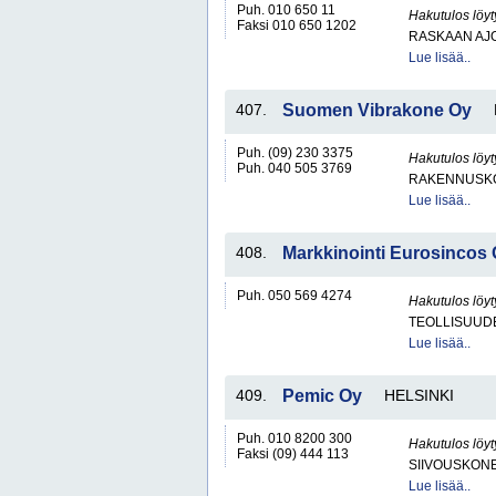
Puh. 010 650 11
Hakutulos löyt
Faksi 010 650 1202
RASKAAN AJ
Lue lisää..
407.
Suomen Vibrakone Oy
Puh. (09) 230 3375
Hakutulos löyt
Puh. 040 505 3769
RAKENNUSKO
Lue lisää..
408.
Markkinointi Eurosincos
Puh. 050 569 4274
Hakutulos löyt
TEOLLISUUDE
Lue lisää..
409.
Pemic Oy
HELSINKI
Puh. 010 8200 300
Hakutulos löyt
Faksi (09) 444 113
SIIVOUSKONEI
Lue lisää..