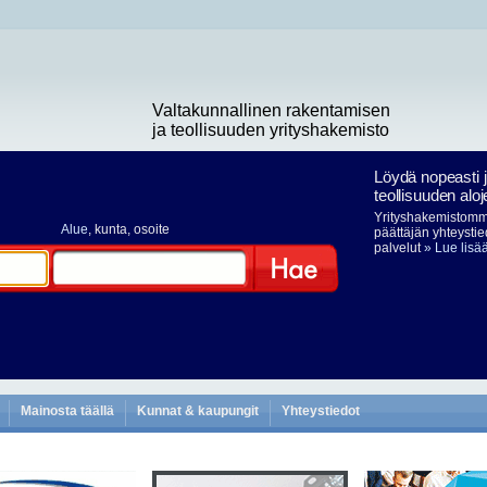
Valtakunnallinen rakentamisen
ja teollisuuden yrityshakemisto
Löydä nopeasti 
teollisuuden aloj
Yrityshakemistomme
Alue
, kunta, osoite
päättäjän yhteystie
palvelut
» Lue lisä
Hae
Mainosta täällä
Kunnat & kaupungit
Yhteystiedot