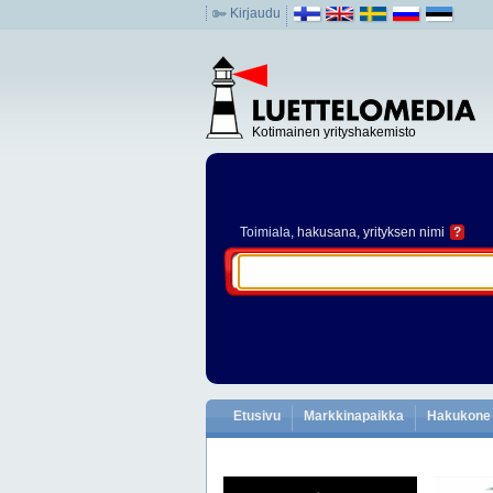
Kirjaudu
Kotimainen yrityshakemisto
Toimiala
, hakusana, yrityksen nimi
?
Etusivu
Markkinapaikka
Hakukone