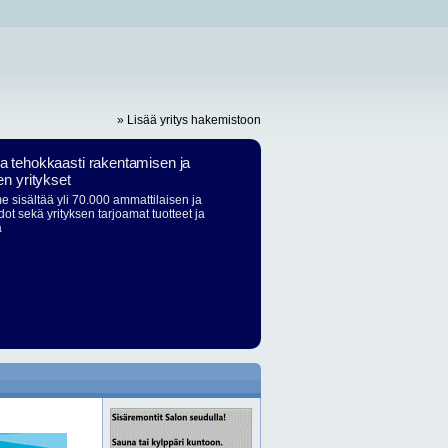
» Lisää yritys hakemistoon
ja tehokkaasti rakentamisen ja
en yritykset
 sisältää yli 70.000 ammattilaisen ja
dot sekä yrityksen tarjoamat tuotteet ja
ä