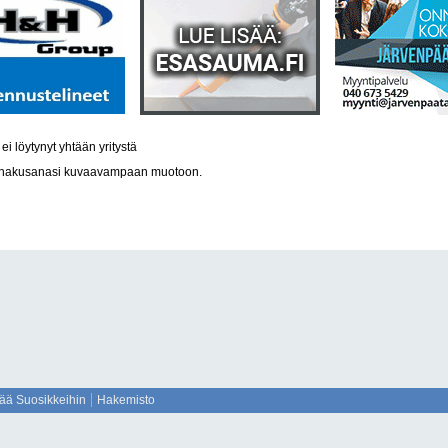
ei löytynyt yhtään yritystä
a hakusanasi kuvaavampaan muotoon.
sää Suosikkeihin
Hakemisto