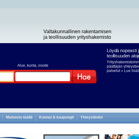
Valtakunnallinen rakentamisen
ja teollisuuden yrityshakemisto
Löydä nopeasti 
teollisuuden aloj
Yrityshakemistomme
Alue
, kunta, osoite
päättäjän yhteystie
palvelut
» Lue lisä
Hae
Mainosta täällä
Kunnat & kaupungit
Yhteystiedot