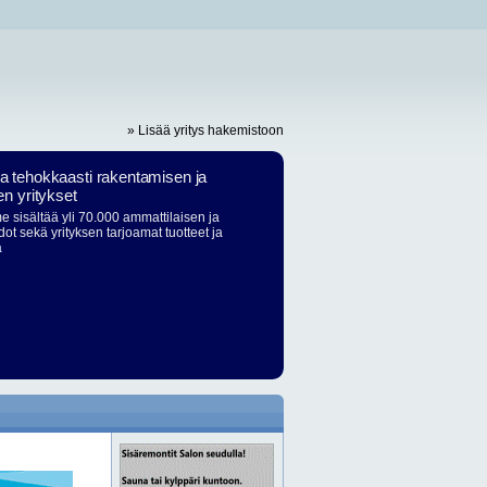
» Lisää yritys hakemistoon
ja tehokkaasti rakentamisen ja
en yritykset
 sisältää yli 70.000 ammattilaisen ja
dot sekä yrityksen tarjoamat tuotteet ja
ä