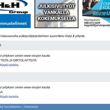
u
Hakusanoilla putkipostijärjestelmien suunnittelu löytyi
2
yritystä.
A
yi yrityksen omien www-sivujen kautta
TEITA JA SIIRTOLAITTEITA
Näytä kartalla
yi yrityksen omien www-sivujen kautta
AA
Näytä kartalla
sää Suosikkeihin
Hakemisto