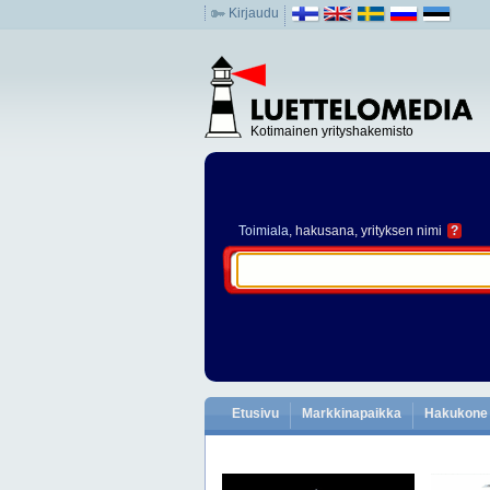
Kirjaudu
Kotimainen yrityshakemisto
Toimiala
, hakusana, yrityksen nimi
?
Etusivu
Markkinapaikka
Hakukone