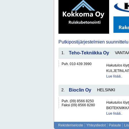
Putkipostijärjestelmien suunnittel
1.
Teho-Tekniikka Oy
VANTA
Puh. 010 439 3990
Hakutulos löyt
KULJETINLAIT
Lue lisää..
2.
Bioclin Oy
HELSINKI
Puh. (09) 8566 8250
Hakutulos löyt
Faksi (09) 8566 8280
BIOTEKNIIKK
Lue lisää..
Rekisteriseloste
Yhteystiedot
Palaute
Li