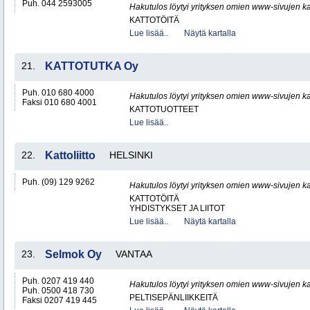
Puh. 044 2593005
Hakutulos löytyi yrityksen omien www-sivujen ka
KATTOTÖITÄ
Lue lisää..
Näytä kartalla
21.
KATTOTUTKA Oy
Puh. 010 680 4000
Hakutulos löytyi yrityksen omien www-sivujen ka
Faksi 010 680 4001
KATTOTUOTTEET
Lue lisää..
22.
Kattoliitto
HELSINKI
Puh. (09) 129 9262
Hakutulos löytyi yrityksen omien www-sivujen ka
KATTOTÖITÄ
YHDISTYKSET JA LIITOT
Lue lisää..
Näytä kartalla
23.
Selmok Oy
VANTAA
Puh. 0207 419 440
Hakutulos löytyi yrityksen omien www-sivujen ka
Puh. 0500 418 730
PELTISEPÄNLIIKKEITÄ
Faksi 0207 419 445