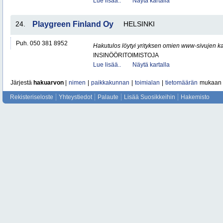
Lue lisää..
Näytä kartalla
24.
Playgreen Finland Oy
HELSINKI
Puh. 050 381 8952
Hakutulos löytyi yrityksen omien www-sivujen ka
INSINÖÖRITOIMISTOJA
Lue lisää..
Näytä kartalla
Järjestä
hakuarvon
|
nimen
|
paikkakunnan
|
toimialan
|
tietomäärän
mukaan
Rekisteriseloste
Yhteystiedot
Palaute
Lisää Suosikkeihin
Hakemisto