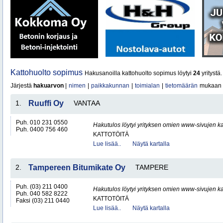
Kattohuolto sopimus
Hakusanoilla kattohuolto sopimus löytyi
24
yritystä.
Järjestä
hakuarvon
|
nimen
|
paikkakunnan
|
toimialan
|
tietomäärän
mukaan
1.
Ruuffi Oy
VANTAA
Puh. 010 231 0550
Hakutulos löytyi yrityksen omien www-sivujen ka
Puh. 0400 756 460
KATTOTÖITÄ
Lue lisää..
Näytä kartalla
2.
Tampereen Bitumikate Oy
TAMPERE
Puh. (03) 211 0400
Hakutulos löytyi yrityksen omien www-sivujen ka
Puh. 040 582 8222
KATTOTÖITÄ
Faksi (03) 211 0440
Lue lisää..
Näytä kartalla