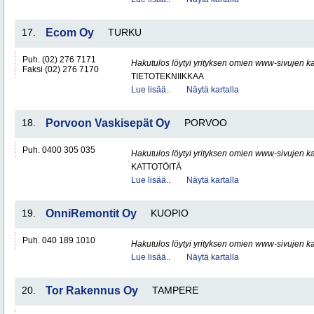
17.
Ecom Oy
TURKU
Puh. (02) 276 7171
Hakutulos löytyi yrityksen omien www-sivujen ka
Faksi (02) 276 7170
TIETOTEKNIIKKAA
Lue lisää..
Näytä kartalla
18.
Porvoon Vaskisepät Oy
PORVOO
Puh. 0400 305 035
Hakutulos löytyi yrityksen omien www-sivujen ka
KATTOTÖITÄ
Lue lisää..
Näytä kartalla
19.
OnniRemontit Oy
KUOPIO
Puh. 040 189 1010
Hakutulos löytyi yrityksen omien www-sivujen ka
Lue lisää..
Näytä kartalla
20.
Tor Rakennus Oy
TAMPERE