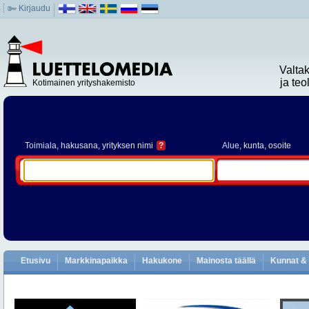
Kirjaudu
Valta
ja te
Kotimainen yrityshakemisto
Toimiala
, hakusana, yrityksen nimi
?
Alue
, kunta, osoite
Etusivu
Markkinapaikka
Hakukone
Mainosta täällä
Kunnat & 