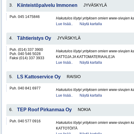
3.
Kiinteistöpalvelu Immonen
JYVÄSKYLÄ
Puh. 045 1475846
Hakutulos löytyi yrityksen omien www-sivujen ka
Lue lisää..
Näytä kartalla
4.
Tähtieristys Oy
JYVÄSKYLÄ
Puh. (014) 337 3900
Hakutulos löytyi yrityksen omien www-sivujen ka
Puh. 040 546 5028
KATTOJA JA KATTOMATERIAALEJA
Faksi (014) 337 3933
Lue lisää..
Näytä kartalla
5.
LS Kattoservice Oy
RAISIO
Puh. 040 841 6977
Hakutulos löytyi yrityksen omien www-sivujen ka
Lue lisää..
Näytä kartalla
6.
TEP Roof Pirkanmaa Oy
NOKIA
Puh. 040 577 0916
Hakutulos löytyi yrityksen omien www-sivujen ka
KATTOTÖITÄ