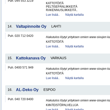
Puh. 044 553 3219
KATTOTÖITÄ
PELTISEPÄNLIIKKEITÄ
RAKENNUSLIIKKEITÄ..
Lue lisää..
Näytä kartalla
14.
Valtapinnoite Oy
LAHTI
Puh. 020 712 0420
Hakutulos löytyi yrityksen omien www-sivujen ka
KATTOTÖITÄ
Lue lisää..
Näytä kartalla
15.
Kattokanava Oy
VARKAUS
Puh. 0400 571 949
Hakutulos löytyi yrityksen omien www-sivujen ka
KATTOTÖITÄ
Lue lisää..
Näytä kartalla
16.
AL-Deko Oy
ESPOO
Puh. 040 720 8400
Hakutulos löytyi yrityksen omien www-sivujen ka
KIINTEISTÖPALVELUJA
Lue lisää..
Näytä kartalla