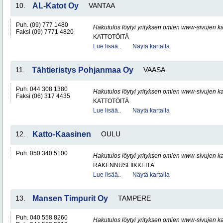
10.
AL-Katot Oy
VANTAA
Puh. (09) 777 1480
Hakutulos löytyi yrityksen omien www-sivujen ka
Faksi (09) 7771 4820
KATTOTÖITÄ
Lue lisää..
Näytä kartalla
11.
Tähtieristys Pohjanmaa Oy
VAASA
Puh. 044 308 1380
Hakutulos löytyi yrityksen omien www-sivujen ka
Faksi (06) 317 4435
KATTOTÖITÄ
Lue lisää..
Näytä kartalla
12.
Katto-Kaasinen
OULU
Puh. 050 340 5100
Hakutulos löytyi yrityksen omien www-sivujen ka
RAKENNUSLIIKKEITÄ
Lue lisää..
Näytä kartalla
13.
Mansen Timpurit Oy
TAMPERE
Puh. 040 558 8260
Hakutulos löytyi yrityksen omien www-sivujen ka