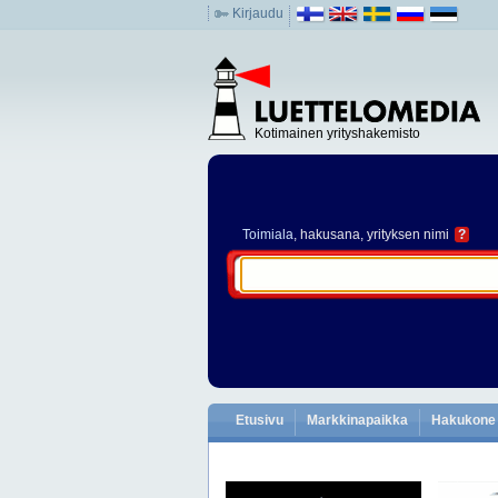
Kirjaudu
Kotimainen yrityshakemisto
Toimiala
, hakusana, yrityksen nimi
?
Etusivu
Markkinapaikka
Hakukone