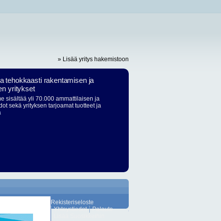
» Lisää yritys hakemistoon
ja tehokkaasti rakentamisen ja
en yritykset
 sisältää yli 70.000 ammattilaisen ja
dot sekä yrityksen tarjoamat tuotteet ja
ä
Rekisteriseloste
Yhteystiedot
Palaute
Lisää Suosikkeihin