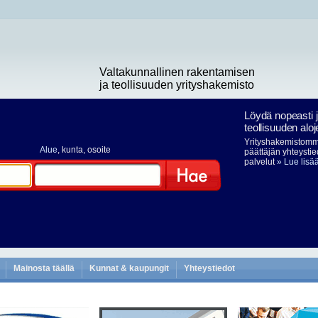
Valtakunnallinen rakentamisen
ja teollisuuden yrityshakemisto
Löydä nopeasti 
teollisuuden aloj
Yrityshakemistomme
Alue
, kunta, osoite
päättäjän yhteystie
palvelut
» Lue lisä
Hae
Mainosta täällä
Kunnat & kaupungit
Yhteystiedot