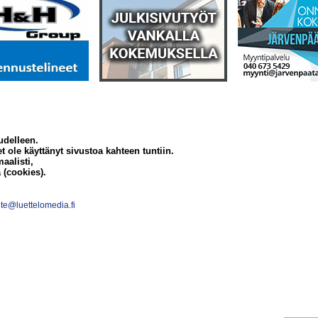
udelleen.
et ole käyttänyt sivustoa kahteen tuntiin.
aalisti,
 (cookies).
te@luettelomedia.fi