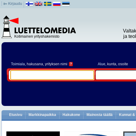
Kirjaudu
Valta
ja te
Kotimainen yrityshakemisto
Toimiala
, hakusana, yrityksen nimi
?
Alue
, kunta, osoite
Etusivu
Markkinapaikka
Hakukone
Mainosta täällä
Kunnat & 