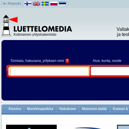
Kirjaudu
Valta
ja te
Kotimainen yrityshakemisto
Toimiala
, hakusana, yrityksen nimi
?
Alue
, kunta, osoite
Etusivu
Markkinapaikka
Hakukone
Mainosta täällä
Kunnat & 