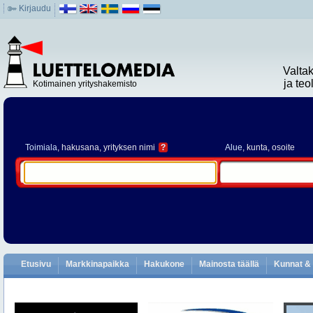
Kirjaudu
Valta
ja te
Kotimainen yrityshakemisto
Toimiala
, hakusana, yrityksen nimi
?
Alue
, kunta, osoite
Etusivu
Markkinapaikka
Hakukone
Mainosta täällä
Kunnat & 