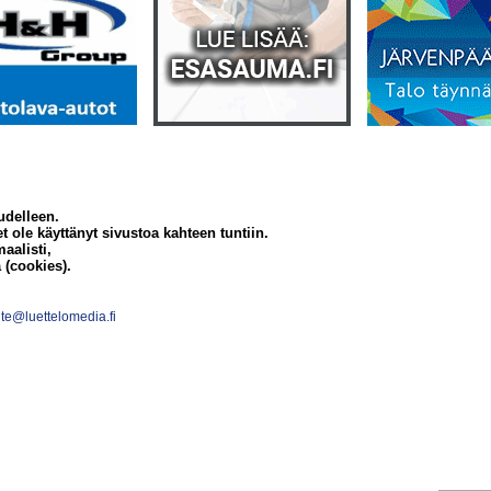
udelleen.
et ole käyttänyt sivustoa kahteen tuntiin.
aalisti,
 (cookies).
te@luettelomedia.fi