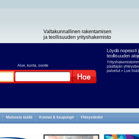
Valtakunnallinen rakentamisen
ja teollisuuden yrityshakemisto
Löydä nopeasti 
teollisuuden aloj
Yrityshakemistomme
Alue
, kunta, osoite
päättäjän yhteystie
palvelut
» Lue lisä
Hae
Mainosta täällä
Kunnat & kaupungit
Yhteystiedot