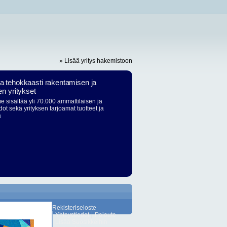
» Lisää yritys hakemistoon
ja tehokkaasti rakentamisen ja
en yritykset
 sisältää yli 70.000 ammattilaisen ja
dot sekä yrityksen tarjoamat tuotteet ja
ä
Rekisteriseloste
Yhteystiedot
Palaute
Lisää Suosikkeihin