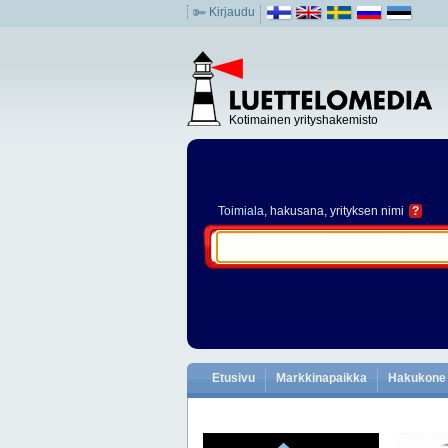
Kirjaudu
Kotimainen yrityshakemisto
Toimiala
, hakusana, yrityksen nimi
?
Etusivu
Markkinapaikka
Hakukone