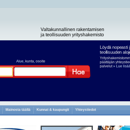
Valtakunnallinen rakentamisen
ja teollisuuden yrityshakemisto
Löydä nopeasti 
teollisuuden aloj
Yrityshakemistomme
Alue
, kunta, osoite
päättäjän yhteystie
palvelut
» Lue lisä
Hae
Mainosta täällä
Kunnat & kaupungit
Yhteystiedot