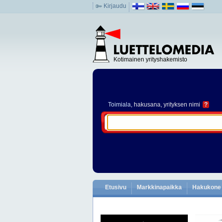
Kirjaudu
Kotimainen yrityshakemisto
Toimiala
, hakusana, yrityksen nimi
?
Etusivu
Markkinapaikka
Hakukone