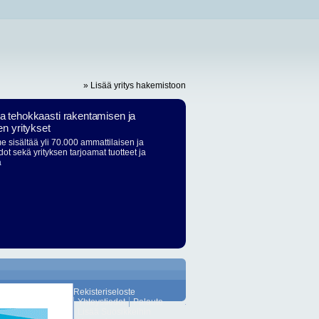
» Lisää yritys hakemistoon
ja tehokkaasti rakentamisen ja
en yritykset
 sisältää yli 70.000 ammattilaisen ja
dot sekä yrityksen tarjoamat tuotteet ja
ä
Rekisteriseloste
Yhteystiedot
Palaute
Lisää Suosikkeihin