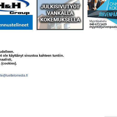
udelleen.
et ole käyttänyt sivustoa kahteen tuntiin.
aalisti,
 (cookies).
te@luettelomedia.fi