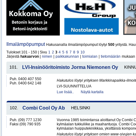
Ilmalämpöpumput
Hakusanalla ilmalämpöpumput löytyi
500
yritystä. Ha
Tulokset 101 - 150 | Sivu
1
2
3
4
5
6
7
8
9
10
Järjestä
hakuarvon
|
nimen
|
paikkakunnan
|
toimialan
|
tietomäärän
mukaan
101.
LVI-Insinööritoimisto Jorma Niemonen Oy
KINN
Puh. 0400 407 550
Hakutulos löytyi yrityksen Markkinapaikka-ilmoi
Puh. 0400 642 148
LVI-SUUNNITTELUA
Lue lisää..
Näytä kartalla
102.
Combi Cool Oy Ab
HELSINKI
Puh. (09) 777 1230
Vuonna 1985 toimintansa aloittanut Oy Combi 
Faksi (09) 790 935
kylmäalan tukkuliike ja maahantuoja. Combi Cool
kylmäalan huipputekniikkaa, yksittäisiä kompone
Hakutulos löytyi yrityksen omien www-sivujen ka