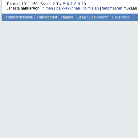
Tulokset 101 - 150 | Sivu
1
2
3
4
5
6
7
8
9
10
Järjestä
hakuarvon
|
nimen
|
paikkakunnan
|
toimialan
|
tietomäärän
mukaan
Rekisteriseloste
Yhteystiedot
Palaute
Lisää Suosikkeihin
Hakemisto