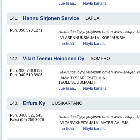
Lue lisää..
Näytä kartalla
141.
Hannu Sirjonen Service
LAPUA
Puh. 050 590 1271
Hakutulos löytyi yrityksen omien www-sivujen ka
LVI-ASENNUKSIA JA LVI-KORJAUKSIA
Lue lisää..
Näytä kartalla
142.
Vilart Teemu Heinonen Oy
SOMERO
Puh. (02) 748 9117
Hakutulos löytyi yrityksen omien www-sivujen ka
Puh. 040 510 8906
LÄMMITYSJÄRJESTELMIÄ
TEOLLISUUSMAALIT
Lue lisää..
Näytä kartalla
143.
Erfura Ky
UUSIKARTANO
Puh. 0400 321 545
Hakutulos löytyi yrityksen omien www-sivujen ka
Faksi (02) 256 3026
LVI-TARVIKKEITA JA LVI-MATERIAALEJA
Lue lisää..
Näytä kartalla