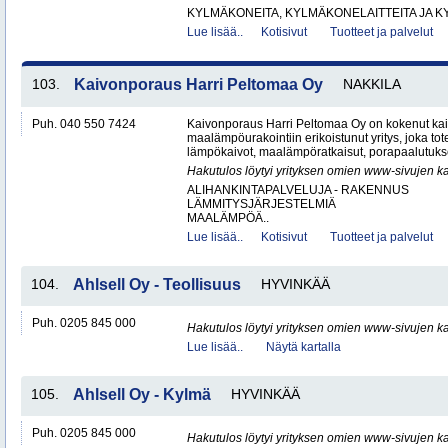
KYLMÄKONEITA, KYLMÄKONELAITTEITA JA
Lue lisää..
Kotisivut
Tuotteet ja palvelut
103.
Kaivonporaus Harri Peltomaa Oy
NAKKILA
Puh. 040 550 7424
Kaivonporaus Harri Peltomaa Oy on kokenut kai
maalämpöurakointiin erikoistunut yritys, joka tot
lämpökaivot, maalämpöratkaisut, porapaalutukset 
Hakutulos löytyi yrityksen omien www-sivujen ka
ALIHANKINTAPALVELUJA - RAKENNUS
LÄMMITYSJÄRJESTELMIÄ
MAALÄMPÖÄ..
Lue lisää..
Kotisivut
Tuotteet ja palvelut
104.
Ahlsell Oy - Teollisuus
HYVINKÄÄ
Puh. 0205 845 000
Hakutulos löytyi yrityksen omien www-sivujen ka
Lue lisää..
Näytä kartalla
105.
Ahlsell Oy - Kylmä
HYVINKÄÄ
Puh. 0205 845 000
Hakutulos löytyi yrityksen omien www-sivujen ka