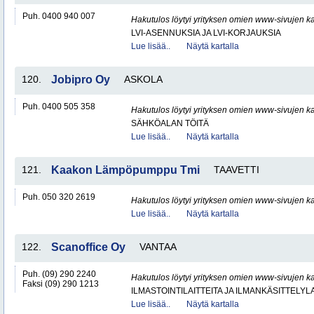
Puh. 0400 940 007
Hakutulos löytyi yrityksen omien www-sivujen ka
LVI-ASENNUKSIA JA LVI-KORJAUKSIA
Lue lisää..
Näytä kartalla
120.
Jobipro Oy
ASKOLA
Puh. 0400 505 358
Hakutulos löytyi yrityksen omien www-sivujen ka
SÄHKÖALAN TÖITÄ
Lue lisää..
Näytä kartalla
121.
Kaakon Lämpöpumppu Tmi
TAAVETTI
Puh. 050 320 2619
Hakutulos löytyi yrityksen omien www-sivujen ka
Lue lisää..
Näytä kartalla
122.
Scanoffice Oy
VANTAA
Puh. (09) 290 2240
Hakutulos löytyi yrityksen omien www-sivujen ka
Faksi (09) 290 1213
ILMASTOINTILAITTEITA JA ILMANKÄSITTELYLA
Lue lisää..
Näytä kartalla