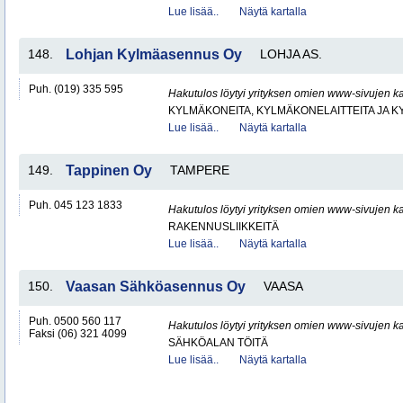
Lue lisää..
Näytä kartalla
148.
Lohjan Kylmäasennus Oy
LOHJA AS.
Puh. (019) 335 595
Hakutulos löytyi yrityksen omien www-sivujen ka
KYLMÄKONEITA, KYLMÄKONELAITTEITA JA
Lue lisää..
Näytä kartalla
149.
Tappinen Oy
TAMPERE
Puh. 045 123 1833
Hakutulos löytyi yrityksen omien www-sivujen ka
RAKENNUSLIIKKEITÄ
Lue lisää..
Näytä kartalla
150.
Vaasan Sähköasennus Oy
VAASA
Puh. 0500 560 117
Hakutulos löytyi yrityksen omien www-sivujen ka
Faksi (06) 321 4099
SÄHKÖALAN TÖITÄ
Lue lisää..
Näytä kartalla