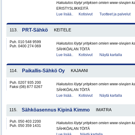
Hakutulos löytyi yrityksen omien www-sivujen ka
ERISTYSLIIKKEITÄ
Lue lisää..
Kotisivut
Tuotteet ja palvelut
113.
PRT-Sähkö
KEITELE
Puh. 010 548 9599
Hakutulos löytyi yrityksen omien www-sivujen ka
Puh. 0400 274 069
SÄHKÖALAN TÖITÄ
Lue lisää..
Kotisivut
Näytä kartalla
114.
Paikallis-Sähkö Oy
KAJAANI
Puh. 0207 935 200
Hakutulos löytyi yrityksen omien www-sivujen ka
Faksi (08) 877 0267
SÄHKÖALAN TÖITÄ
Lue lisää..
Kotisivut
Näytä kartalla
115.
Sähköasennus Kipinä Kimmo
IMATRA
Puh. 050 403 2200
Hakutulos löytyi yrityksen omien www-sivujen ka
Puh. 050 359 1431
SÄHKÖALAN TÖITÄ
Lue lisää..
Näytä kartalla