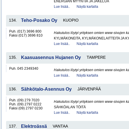
ENERGIAN MYYNTIÄ JA JAKELUA
Lue lisää..
Näytä kartalla
134.
Teho-Posako Oy
KUOPIO
Puh. (017) 3696 800
Hakutulos löytyi yrityksen omien www-sivujen ka
Faksi (017) 3696 810
KYLMÄKONEITA, KYLMÄKONELAITTEITA JA
Lue lisää..
Näytä kartalla
135.
Kaasuasennus Hujanen Oy
TAMPERE
Puh. 045 2349340
Hakutulos löytyi yrityksen omien www-sivujen ka
Lue lisää..
Näytä kartalla
136.
Sähkötalo-Asennus Oy
JÄRVENPÄÄ
Puh. (09) 279 7020
Hakutulos löytyi yrityksen omien www-sivujen ka
Puh. (09) 2797 0222
SÄHKÖALAN TÖITÄ
Faksi (09) 2797 0230
Lue lisää..
Näytä kartalla
137.
Elektroässä
VANTAA