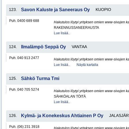
123.
Savon Kaluste ja Saneeraus Oy
KUOPIO
Puh. 0400 689 688
Hakutulos löytyi yrityksen omien www-sivujen ka
RAKENNUSSANEERAUSTA
Lue lisää..
124.
Ilmalämpö Seppä Oy
VANTAA
Puh. 040 913 2477
Hakutulos löytyi yrityksen omien www-sivujen ka
Lue lisää..
Näytä kartalla
125.
Sähkö Turma Tmi
Puh. 040 705 5274
Hakutulos löytyi yrityksen omien www-sivujen ka
SÄHKÖALAN TÖITÄ
Lue lisää..
126.
Kylmä- ja Konekeskus Ahtiainen P Oy
JALASJÄR
Puh. (06) 231 3918
Hakutulos löytyi yrityksen omien www-sivujen ka