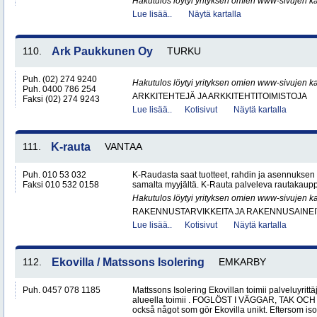
Hakutulos löytyi yrityksen omien www-sivujen ka
Lue lisää..
Näytä kartalla
110.
Ark Paukkunen Oy
TURKU
Puh. (02) 274 9240
Hakutulos löytyi yrityksen omien www-sivujen ka
Puh. 0400 786 254
ARKKITEHTEJÄ JA ARKKITEHTITOIMISTOJA
Faksi (02) 274 9243
Lue lisää..
Kotisivut
Näytä kartalla
111.
K-rauta
VANTAA
Puh. 010 53 032
K-Raudasta saat tuotteet, rahdin ja asennuksen
Faksi 010 532 0158
samalta myyjältä. K-Rauta palveleva rautakaup
Hakutulos löytyi yrityksen omien www-sivujen ka
RAKENNUSTARVIKKEITA JA RAKENNUSAINEI
Lue lisää..
Kotisivut
Näytä kartalla
112.
Ekovilla / Matssons Isolering
EMKARBY
Puh. 0457 078 1185
Mattssons Isolering Ekovillan toimii palveluyri
alueella toimii . FOGLÖST I VÄGGAR, TAK OCH G
också något som gör Ekovilla unikt. Eftersom iso