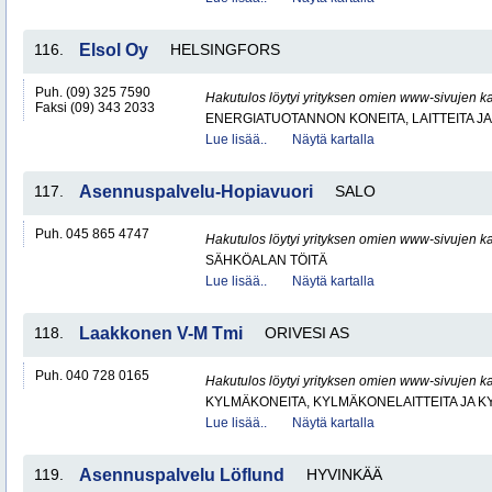
116.
Elsol Oy
HELSINGFORS
Puh. (09) 325 7590
Hakutulos löytyi yrityksen omien www-sivujen ka
Faksi (09) 343 2033
ENERGIATUOTANNON KONEITA, LAITTEITA JA
Lue lisää..
Näytä kartalla
117.
Asennuspalvelu-Hopiavuori
SALO
Puh. 045 865 4747
Hakutulos löytyi yrityksen omien www-sivujen ka
SÄHKÖALAN TÖITÄ
Lue lisää..
Näytä kartalla
118.
Laakkonen V-M Tmi
ORIVESI AS
Puh. 040 728 0165
Hakutulos löytyi yrityksen omien www-sivujen ka
KYLMÄKONEITA, KYLMÄKONELAITTEITA JA
Lue lisää..
Näytä kartalla
119.
Asennuspalvelu Löflund
HYVINKÄÄ