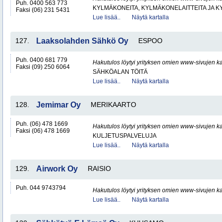
Puh. 0400 563 773
KYLMÄKONEITA, KYLMÄKONELAITTEITA JA
Faksi (06) 231 5431
Lue lisää..
Näytä kartalla
127.
Laaksolahden Sähkö Oy
ESPOO
Puh. 0400 681 779
Hakutulos löytyi yrityksen omien www-sivujen ka
Faksi (09) 250 6064
SÄHKÖALAN TÖITÄ
Lue lisää..
Näytä kartalla
128.
Jemimar Oy
MERIKAARTO
Puh. (06) 478 1669
Hakutulos löytyi yrityksen omien www-sivujen ka
Faksi (06) 478 1669
KULJETUSPALVELUJA
Lue lisää..
Näytä kartalla
129.
Airwork Oy
RAISIO
Puh. 044 9743794
Hakutulos löytyi yrityksen omien www-sivujen ka
Lue lisää..
Näytä kartalla