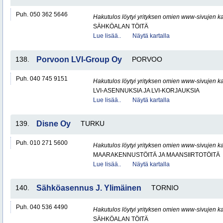
Puh. 050 362 5646
Hakutulos löytyi yrityksen omien www-sivujen ka
SÄHKÖALAN TÖITÄ
Lue lisää..
Näytä kartalla
138.
Porvoon LVI-Group Oy
PORVOO
Puh. 040 745 9151
Hakutulos löytyi yrityksen omien www-sivujen ka
LVI-ASENNUKSIA JA LVI-KORJAUKSIA
Lue lisää..
Näytä kartalla
139.
Disne Oy
TURKU
Puh. 010 271 5600
Hakutulos löytyi yrityksen omien www-sivujen ka
MAARAKENNUSTÖITÄ JA MAANSIIRTOTÖITÄ
Lue lisää..
Näytä kartalla
140.
Sähköasennus J. Ylimäinen
TORNIO
Puh. 040 536 4490
Hakutulos löytyi yrityksen omien www-sivujen ka
SÄHKÖALAN TÖITÄ