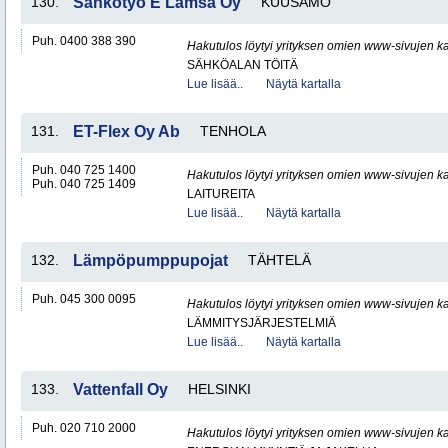
130.
Sähkötyö E Lämsä Oy
KUUSAMO
Puh. 0400 388 390
Hakutulos löytyi yrityksen omien www-sivujen ka
SÄHKÖALAN TÖITÄ
Lue lisää..
Näytä kartalla
131.
ET-Flex Oy Ab
TENHOLA
Puh. 040 725 1400
Hakutulos löytyi yrityksen omien www-sivujen ka
Puh. 040 725 1409
LAITUREITA
Lue lisää..
Näytä kartalla
132.
Lämpöpumppupojat
TÄHTELÄ
Puh. 045 300 0095
Hakutulos löytyi yrityksen omien www-sivujen ka
LÄMMITYSJÄRJESTELMIÄ
Lue lisää..
Näytä kartalla
133.
Vattenfall Oy
HELSINKI
Puh. 020 710 2000
Hakutulos löytyi yrityksen omien www-sivujen ka