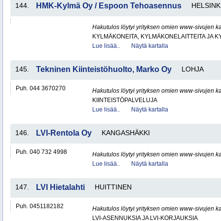
144.
HMK-Kylmä Oy / Espoon Tehoasennus
HELSINK
Hakutulos löytyi yrityksen omien www-sivujen ka
KYLMÄKONEITA, KYLMÄKONELAITTEITA JA
Lue lisää..
Näytä kartalla
145.
Tekninen Kiinteistöhuolto, Marko Oy
LOHJA
Puh. 044 3670270
Hakutulos löytyi yrityksen omien www-sivujen ka
KIINTEISTÖPALVELUJA
Lue lisää..
Näytä kartalla
146.
LVI-Rentola Oy
KANGASHÄKKI
Puh. 040 732 4998
Hakutulos löytyi yrityksen omien www-sivujen ka
Lue lisää..
Näytä kartalla
147.
LVI Hietalahti
HUITTINEN
Puh. 0451182182
Hakutulos löytyi yrityksen omien www-sivujen ka
LVI-ASENNUKSIA JA LVI-KORJAUKSIA