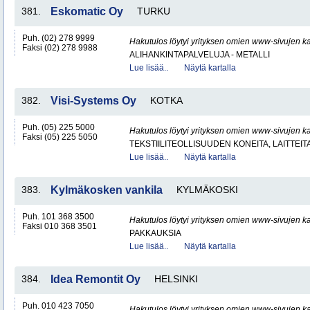
381.
Eskomatic Oy
TURKU
Puh. (02) 278 9999
Hakutulos löytyi yrityksen omien www-sivujen ka
Faksi (02) 278 9988
ALIHANKINTAPALVELUJA - METALLI
Lue lisää..
Näytä kartalla
382.
Visi-Systems Oy
KOTKA
Puh. (05) 225 5000
Hakutulos löytyi yrityksen omien www-sivujen ka
Faksi (05) 225 5050
TEKSTIILITEOLLISUUDEN KONEITA, LAITTEITA
Lue lisää..
Näytä kartalla
383.
Kylmäkosken vankila
KYLMÄKOSKI
Puh. 101 368 3500
Hakutulos löytyi yrityksen omien www-sivujen ka
Faksi 010 368 3501
PAKKAUKSIA
Lue lisää..
Näytä kartalla
384.
Idea Remontit Oy
HELSINKI
Puh. 010 423 7050
Hakutulos löytyi yrityksen omien www-sivujen ka