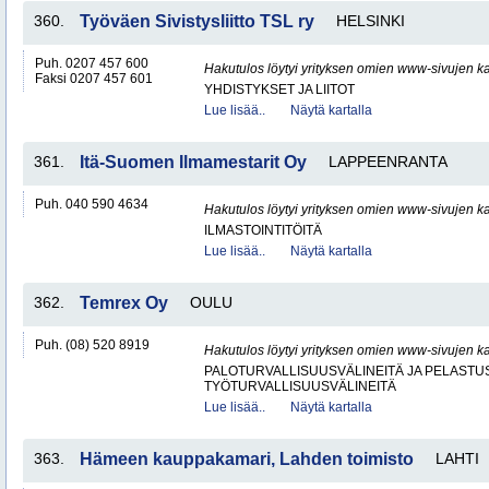
360.
Työväen Sivistysliitto TSL ry
HELSINKI
Puh. 0207 457 600
Hakutulos löytyi yrityksen omien www-sivujen ka
Faksi 0207 457 601
YHDISTYKSET JA LIITOT
Lue lisää..
Näytä kartalla
361.
Itä-Suomen Ilmamestarit Oy
LAPPEENRANTA
Puh. 040 590 4634
Hakutulos löytyi yrityksen omien www-sivujen ka
ILMASTOINTITÖITÄ
Lue lisää..
Näytä kartalla
362.
Temrex Oy
OULU
Puh. (08) 520 8919
Hakutulos löytyi yrityksen omien www-sivujen ka
PALOTURVALLISUUSVÄLINEITÄ JA PELASTU
TYÖTURVALLISUUSVÄLINEITÄ
Lue lisää..
Näytä kartalla
363.
Hämeen kauppakamari, Lahden toimisto
LAHTI