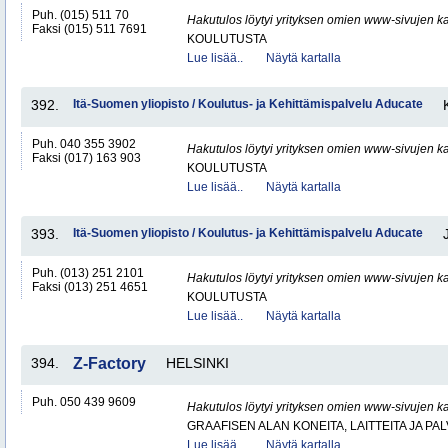
Puh. (015) 511 70
Hakutulos löytyi yrityksen omien www-sivujen ka
Faksi (015) 511 7691
KOULUTUSTA
Lue lisää..
Näytä kartalla
392.
Itä-Suomen yliopisto / Koulutus- ja Kehittämispalvelu Aducate
Puh. 040 355 3902
Hakutulos löytyi yrityksen omien www-sivujen ka
Faksi (017) 163 903
KOULUTUSTA
Lue lisää..
Näytä kartalla
393.
Itä-Suomen yliopisto / Koulutus- ja Kehittämispalvelu Aducate
Puh. (013) 251 2101
Hakutulos löytyi yrityksen omien www-sivujen ka
Faksi (013) 251 4651
KOULUTUSTA
Lue lisää..
Näytä kartalla
394.
Z-Factory
HELSINKI
Puh. 050 439 9609
Hakutulos löytyi yrityksen omien www-sivujen ka
GRAAFISEN ALAN KONEITA, LAITTEITA JA PA
Lue lisää..
Näytä kartalla