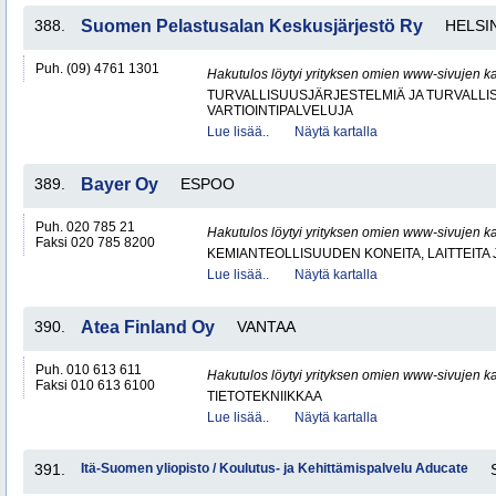
388.
Suomen Pelastusalan Keskusjärjestö Ry
HELSI
Puh. (09) 4761 1301
Hakutulos löytyi yrityksen omien www-sivujen ka
TURVALLISUUSJÄRJESTELMIÄ JA TURVALL
VARTIOINTIPALVELUJA
Lue lisää..
Näytä kartalla
389.
Bayer Oy
ESPOO
Puh. 020 785 21
Hakutulos löytyi yrityksen omien www-sivujen ka
Faksi 020 785 8200
KEMIANTEOLLISUUDEN KONEITA, LAITTEITA 
Lue lisää..
Näytä kartalla
390.
Atea Finland Oy
VANTAA
Puh. 010 613 611
Hakutulos löytyi yrityksen omien www-sivujen ka
Faksi 010 613 6100
TIETOTEKNIIKKAA
Lue lisää..
Näytä kartalla
391.
Itä-Suomen yliopisto / Koulutus- ja Kehittämispalvelu Aducate