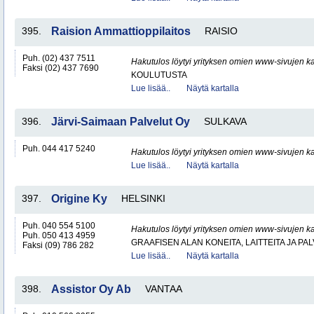
395.
Raision Ammattioppilaitos
RAISIO
Puh. (02) 437 7511
Hakutulos löytyi yrityksen omien www-sivujen ka
Faksi (02) 437 7690
KOULUTUSTA
Lue lisää..
Näytä kartalla
396.
Järvi-Saimaan Palvelut Oy
SULKAVA
Puh. 044 417 5240
Hakutulos löytyi yrityksen omien www-sivujen ka
Lue lisää..
Näytä kartalla
397.
Origine Ky
HELSINKI
Puh. 040 554 5100
Hakutulos löytyi yrityksen omien www-sivujen ka
Puh. 050 413 4959
GRAAFISEN ALAN KONEITA, LAITTEITA JA PA
Faksi (09) 786 282
Lue lisää..
Näytä kartalla
398.
Assistor Oy Ab
VANTAA