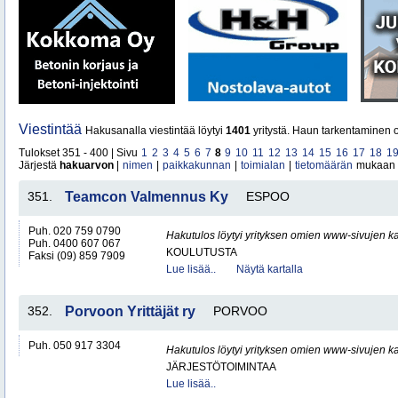
Viestintää
Hakusanalla viestintää löytyi
1401
yritystä. Haun tarkentaminen o
Tulokset 351 - 400 | Sivu
1
2
3
4
5
6
7
8
9
10
11
12
13
14
15
16
17
18
1
Järjestä
hakuarvon
|
nimen
|
paikkakunnan
|
toimialan
|
tietomäärän
mukaan
351.
Teamcon Valmennus Ky
ESPOO
Puh. 020 759 0790
Hakutulos löytyi yrityksen omien www-sivujen ka
Puh. 0400 607 067
KOULUTUSTA
Faksi (09) 859 7909
Lue lisää..
Näytä kartalla
352.
Porvoon Yrittäjät ry
PORVOO
Puh. 050 917 3304
Hakutulos löytyi yrityksen omien www-sivujen ka
JÄRJESTÖTOIMINTAA
Lue lisää..