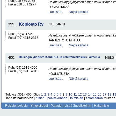
Puh. 010 569 2955
Hakutulos löytyi yrityksen omien www-sivujen ka
Faksi 010 569 2977
LOGISTIIKKAA
Lue lisää..
Näytä kartalla
399.
Kopiosto Ry
HELSINKI
Puh. (09) 431 521
Hakutulos löytyi yrityksen omien www-sivujen ka
Faksi (09) 4315 2377
JÄRJESTÖTOIMINTAA
Lue lisää..
Näytä kartalla
400.
Helsingin yliopisto Koulutus- ja kehittämiskeskus Palmenia
HELSI
Puh. (09) 1915 4000
Hakutulos löytyi yrityksen omien www-sivujen ka
Faksi (09) 1915 4011
KOULUTUSTA
Lue lisää..
Näytä kartalla
Tulokset 351 - 400 | Sivu
1
2
3
4
5
6
7
8
9
10
11
12
13
14
15
16
17
18
1
Järjestä
hakuarvon
|
nimen
|
paikkakunnan
|
toimialan
|
tietomäärän
mukaan
Rekisteriseloste
Yhteystiedot
Palaute
Lisää Suosikkeihin
Hakemisto