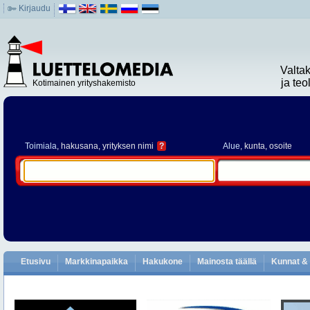
Kirjaudu
Valta
ja te
Kotimainen yrityshakemisto
Toimiala
, hakusana, yrityksen nimi
?
Alue
, kunta, osoite
Etusivu
Markkinapaikka
Hakukone
Mainosta täällä
Kunnat & 