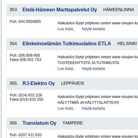
353.
Etelä-Hämeen Marttapalvelut Oy
HÄMEENLINNA
Puh. 044 0504805
Hakutulos löytyi yrityksen omien www-sivujen ka
Lue lisää..
Näytä kartalla
354.
Elinkeinoelämän Tutkimuslaitos ETLA
HELSINKI
Puh. (09) 609 900
Hakutulos löytyi yrityksen omien www-sivujen ka
Faksi (09) 601 753
TUOTEKEHITYSTÄ JA TUTKIMUSTA
Lue lisää..
Näytä kartalla
355.
RJ-Elektro Oy
LEPPÄVESI
Puh. (014) 632 226
Hakutulos löytyi yrityksen omien www-sivujen ka
Faksi (014) 632 250
HÄLYTTIMIÄ JA HÄLYTYSLAITTEITA
Lue lisää..
Näytä kartalla
356.
Translatum Oy
TAMPERE
Puh. 0207 411 020
Hakutulos löytyi yrityksen omien www-sivujen ka