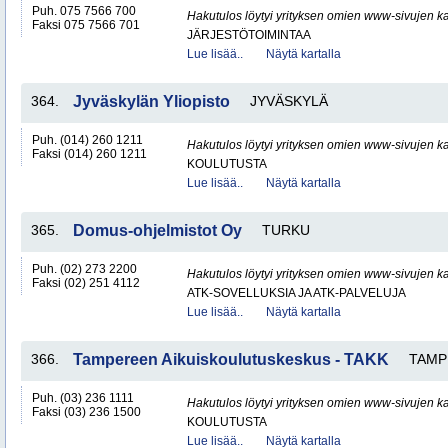
Puh. 075 7566 700
Hakutulos löytyi yrityksen omien www-sivujen ka
Faksi 075 7566 701
JÄRJESTÖTOIMINTAA
Lue lisää..
Näytä kartalla
364.
Jyväskylän Yliopisto
JYVÄSKYLÄ
Puh. (014) 260 1211
Hakutulos löytyi yrityksen omien www-sivujen ka
Faksi (014) 260 1211
KOULUTUSTA
Lue lisää..
Näytä kartalla
365.
Domus-ohjelmistot Oy
TURKU
Puh. (02) 273 2200
Hakutulos löytyi yrityksen omien www-sivujen ka
Faksi (02) 251 4112
ATK-SOVELLUKSIA JA ATK-PALVELUJA
Lue lisää..
Näytä kartalla
366.
Tampereen Aikuiskoulutuskeskus - TAKK
TAMP
Puh. (03) 236 1111
Hakutulos löytyi yrityksen omien www-sivujen ka
Faksi (03) 236 1500
KOULUTUSTA
Lue lisää..
Näytä kartalla