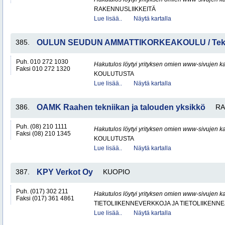
RAKENNUSLIIKKEITÄ
Lue lisää..
Näytä kartalla
385.
OULUN SEUDUN AMMATTIKORKEAKOULU / Tekni
Puh. 010 272 1030
Hakutulos löytyi yrityksen omien www-sivujen ka
Faksi 010 272 1320
KOULUTUSTA
Lue lisää..
Näytä kartalla
386.
OAMK Raahen tekniikan ja talouden yksikkö
RA
Puh. (08) 210 1111
Hakutulos löytyi yrityksen omien www-sivujen ka
Faksi (08) 210 1345
KOULUTUSTA
Lue lisää..
Näytä kartalla
387.
KPY Verkot Oy
KUOPIO
Puh. (017) 302 211
Hakutulos löytyi yrityksen omien www-sivujen ka
Faksi (017) 361 4861
TIETOLIIKENNEVERKKOJA JA TIETOLIIKENN
Lue lisää..
Näytä kartalla