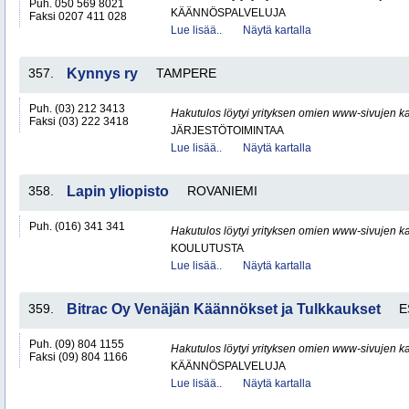
Puh. 050 569 8021
KÄÄNNÖSPALVELUJA
Faksi 0207 411 028
Lue lisää..
Näytä kartalla
357.
Kynnys ry
TAMPERE
Puh. (03) 212 3413
Hakutulos löytyi yrityksen omien www-sivujen ka
Faksi (03) 222 3418
JÄRJESTÖTOIMINTAA
Lue lisää..
Näytä kartalla
358.
Lapin yliopisto
ROVANIEMI
Puh. (016) 341 341
Hakutulos löytyi yrityksen omien www-sivujen ka
KOULUTUSTA
Lue lisää..
Näytä kartalla
359.
Bitrac Oy Venäjän Käännökset ja Tulkkaukset
E
Puh. (09) 804 1155
Hakutulos löytyi yrityksen omien www-sivujen ka
Faksi (09) 804 1166
KÄÄNNÖSPALVELUJA
Lue lisää..
Näytä kartalla