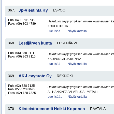
367.
Jp-Viestintä Ky
ESPOO
Puh. 0400 705 735
Hakutulos löytyi yrityksen omien www-sivujen ka
Faksi (09) 803 4789
KOULUTUSTA
Lue lisää..
Näytä kartalla
368.
Lestijärven kunta
LESTIJÄRVI
Puh. (06) 888 9111
Hakutulos löytyi yrityksen omien www-sivujen ka
Faksi (06) 863 7115
KAUPUNGIT JA KUNNAT
Lue lisää..
Näytä kartalla
369.
AK-Levytuote Oy
REKIJOKI
Puh. (02) 728 7125
Hakutulos löytyi yrityksen omien www-sivujen ka
Puh. 050 523 8040
ALIHANKINTAPALVELUJA - METALLI
Faksi (02) 728 7325
Lue lisää..
Näytä kartalla
370.
Kiinteistöremontti Heikki Koponen
RAATALA