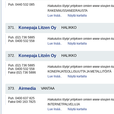
Puh. 0440 532 085
Hakutulos löytyi yrityksen omien www-sivujen ka
RAKENNUSSANEERAUSTA
Lue lisää..
Näytä kartalla
371.
Konepaja Litzen Oy
HALIKKO
Puh. (02) 736 5885
Hakutulos löytyi yrityksen omien www-sivujen ka
Puh. 0400 532 558
Lue lisää..
Näytä kartalla
372.
Konepaja Litzén Oy
HALIKKO
Puh. (02) 736 5885
Hakutulos löytyi yrityksen omien www-sivujen ka
Puh. 0400 532 558
KONEPAJATEOLLISUUTTA JA METALLITÖITÄ
Faksi (02) 736 5886
Lue lisää..
Näytä kartalla
373.
Airmedia
VANTAA
Puh. 0400 637 825
Hakutulos löytyi yrityksen omien www-sivujen ka
Faksi 040 163 7825
INTERNETPALVELUJA
Lue lisää..
Näytä kartalla