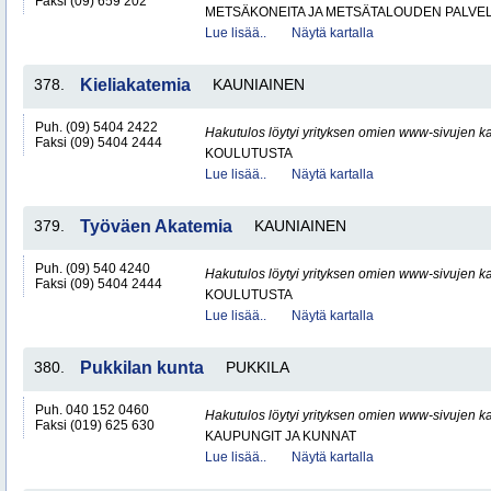
Faksi (09) 659 202
METSÄKONEITA JA METSÄTALOUDEN PALVE
Lue lisää..
Näytä kartalla
378.
Kieliakatemia
KAUNIAINEN
Puh. (09) 5404 2422
Hakutulos löytyi yrityksen omien www-sivujen ka
Faksi (09) 5404 2444
KOULUTUSTA
Lue lisää..
Näytä kartalla
379.
Työväen Akatemia
KAUNIAINEN
Puh. (09) 540 4240
Hakutulos löytyi yrityksen omien www-sivujen ka
Faksi (09) 5404 2444
KOULUTUSTA
Lue lisää..
Näytä kartalla
380.
Pukkilan kunta
PUKKILA
Puh. 040 152 0460
Hakutulos löytyi yrityksen omien www-sivujen ka
Faksi (019) 625 630
KAUPUNGIT JA KUNNAT
Lue lisää..
Näytä kartalla