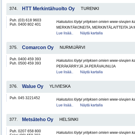
374.
HTT Merkintähuolto Oy
TURENKI
Puh. (03) 618 9603
Hakutulos löytyi yrityksen omien www-sivujen ka
Puh. 0400 802 401
MERKINTÄKONEITA, MERKINTÄLAITTEITA JA
Lue lisää..
Näytä kartalla
375.
Comarcon Oy
NURMIJÄRVI
Puh. 0400 459 393
Hakutulos löytyi yrityksen omien www-sivujen ka
Puh. 0500 459 393
PERÄKÄRRYJÄ JA PERÄVAUNUJA
Lue lisää..
Näytä kartalla
376.
Walue Oy
YLIVIESKA
Puh. 045 3221452
Hakutulos löytyi yrityksen omien www-sivujen ka
Lue lisää..
Näytä kartalla
377.
Metsäteho Oy
HELSINKI
Puh. 0207 658 800
Hakutulos löytyi yrityksen omien www-sivujen ka