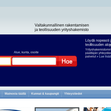
Valtakunnallinen rakentamisen
ja teollisuuden yrityshakemisto
Löydä nopeasti 
teollisuuden aloj
Yrityshakemistomme
Alue
, kunta, osoite
päättäjän yhteystie
palvelut
» Lue lisä
Hae
Mainosta täällä
Kunnat & kaupungit
Yhteystiedot