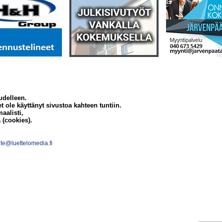
udelleen.
et ole käyttänyt sivustoa kahteen tuntiin.
aalisti,
 (cookies).
te@luettelomedia.fi