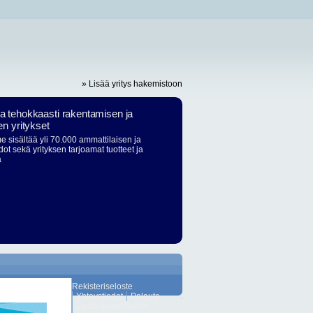
» Lisää yritys hakemistoon
ja tehokkaasti rakentamisen ja
en yritykset
 sisältää yli 70.000 ammattilaisen ja
dot sekä yrityksen tarjoamat tuotteet ja
ä
Rekisteriseloste
Yhteystiedot
Palaute
Lisää Suosikkeihin