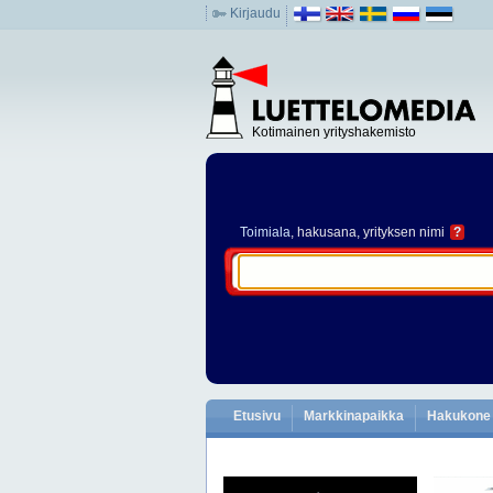
Kirjaudu
Kotimainen yrityshakemisto
Toimiala
, hakusana, yrityksen nimi
?
Etusivu
Markkinapaikka
Hakukone