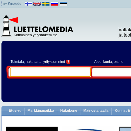
Kirjaudu
Valta
ja te
Kotimainen yrityshakemisto
Toimiala
, hakusana, yrityksen nimi
?
Alue
, kunta, osoite
Etusivu
Markkinapaikka
Hakukone
Mainosta täällä
Kunnat & 