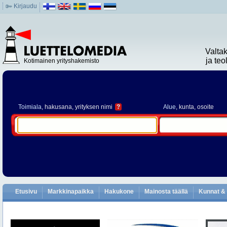
Kirjaudu
Valta
ja te
Kotimainen yrityshakemisto
Toimiala
, hakusana, yrityksen nimi
?
Alue
, kunta, osoite
Etusivu
Markkinapaikka
Hakukone
Mainosta täällä
Kunnat & 