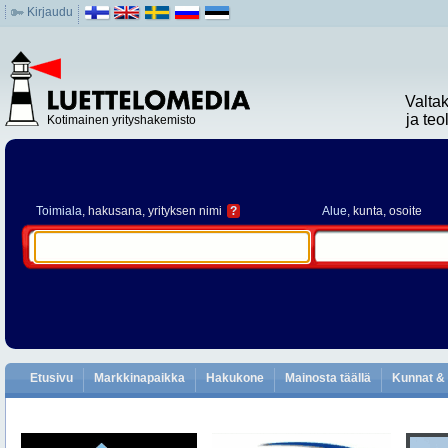
Kirjaudu
Valta
ja te
Kotimainen yrityshakemisto
Toimiala
, hakusana, yrityksen nimi
?
Alue
, kunta, osoite
Etusivu
Markkinapaikka
Hakukone
Mainosta täällä
Kunnat & 