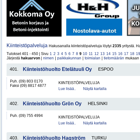
Kiinteistöpalveluja
Hakusanalla kiinteistöpalveluja löytyi
2335
yritystä. 
Tulokset 401 - 450 | Sivu
1
2
3
4
5
6
7
8
9
10
11
12
13
14
15
16
17
18
1
Järjestä
hakuarvon
|
nimen
|
paikkakunnan
|
toimialan
|
tietomäärän
mukaan
401.
Kiinteistöhuolto Etelätuuli Oy
ESPOO
Puh. (09) 803 0170
KIINTEISTÖPALVELUJA
Faksi (09) 8817 4877
Lue lisää..
Näytä kartalla
402.
Kiinteistöhuolto Grön Oy
HELSINKI
Puh. (09) 755 4994
KIINTEISTÖPALVELUJA
Lue lisää..
Näytä kartalla
403.
Kiinteistöhuolto Hagström
TURKU