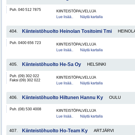
Puh. 040 512 7875
KIINTEISTÖPALVELUJA
Lue lisää..
Näytä kartalla
404.
Kiinteistöhuolto Heinolan Tositoimi Tmi
HEINOL
Puh. 0400 656 723
KIINTEISTÖPALVELUJA
Lue lisää..
Näytä kartalla
405.
Kiinteistöhuolto He-Sa Oy
HELSINKI
Puh. (09) 302 022
KIINTEISTÖPALVELUJA
Faksi (09) 302 022
Lue lisää..
Näytä kartalla
406.
Kiinteistöhuolto Hiltunen Hannu Ky
OULU
Puh. (08) 530 4008
KIINTEISTÖPALVELUJA
Lue lisää..
Näytä kartalla
407.
Kiinteistöhuolto Ho-Team Ky
ARTJÄRVI