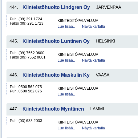
444.
Kiinteistöhuolto Lindgren Oy
JÄRVENPÄÄ
Puh. (09) 291 1724
KIINTEISTÖPALVELUJA
Faksi (09) 291 1723
Lue lisää..
Näytä kartalla
445.
Kiinteistöhuolto Luntinen Oy
HELSINKI
Puh. (09) 7552 0600
KIINTEISTÖPALVELUJA
Faksi (09) 7552 0601
Lue lisää..
Näytä kartalla
446.
Kiinteistöhuolto Maskulin Ky
VAASA
Puh. 0500 562 075
KIINTEISTÖPALVELUJA
Puh. 0500 562 076
Lue lisää..
447.
Kiinteistöhuolto Mynttinen
LAMMI
Puh. (03) 633 2033
KIINTEISTÖPALVELUJA
Lue lisää..
Näytä kartalla