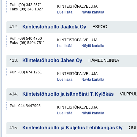
Puh. (09) 343 2571
KIINTEISTÖPALVELUJA
Faksi (09) 343 1327
Lue lisää..
Näytä kartalla
412.
Kiinteistöhuolto Jaakola Oy
ESPOO
Puh. (09) 540 4750
KIINTEISTÖPALVELUJA
Faksi (09) 5404 7511
Lue lisää..
Näytä kartalla
413.
Kiinteistöhuolto Jahes Oy
HÄMEENLINNA
Puh. (03) 674 1261
KIINTEISTÖPALVELUJA
Lue lisää..
Näytä kartalla
414.
Kiinteistöhuolto ja isännöinti T. Kylökäs
VILPPU
Puh. 044 5447995
KIINTEISTÖPALVELUJA
Lue lisää..
Näytä kartalla
415.
Kiinteistöhuolto ja Kuljetus Lehtikangas Oy
OUL