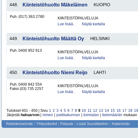
448.
Kiinteistöhuolto Mäkeläinen
KUOPIO
Puh. (017) 363 2780
KIINTEISTÖPALVELUJA
Lue lisää..
Näytä kartalla
449.
Kiinteistöhuolto Määttä Oy
HELSINKI
Puh. 0400 952 913
KIINTEISTÖPALVELUJA
Lue lisää..
Näytä kartalla
450.
Kiinteistöhuolto Niemi Reijo
LAHTI
Puh. 0400 842 554
KIINTEISTÖPALVELUJA
Faksi (03) 735 2257
Lue lisää..
Näytä kartalla
Tulokset 401 - 450 | Sivu
1
2
3
4
5
6
7
8
9
10
11
12
13
14
15
16
17
18
1
Järjestä
hakuarvon
|
nimen
|
paikkakunnan
|
toimialan
|
tietomäärän
mukaan
Rekisteriseloste
Yhteystiedot
Palaute
Lisää Suosikkeihin
Hakemisto