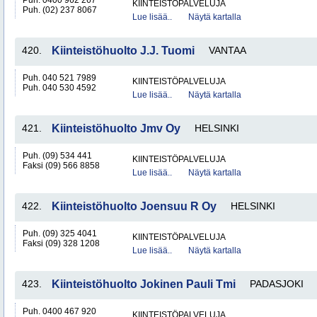
Puh. 0400 962 267
KIINTEISTÖPALVELUJA
Puh. (02) 237 8067
Lue lisää..
Näytä kartalla
420.
Kiinteistöhuolto J.J. Tuomi
VANTAA
Puh. 040 521 7989
KIINTEISTÖPALVELUJA
Puh. 040 530 4592
Lue lisää..
Näytä kartalla
421.
Kiinteistöhuolto Jmv Oy
HELSINKI
Puh. (09) 534 441
KIINTEISTÖPALVELUJA
Faksi (09) 566 8858
Lue lisää..
Näytä kartalla
422.
Kiinteistöhuolto Joensuu R Oy
HELSINKI
Puh. (09) 325 4041
KIINTEISTÖPALVELUJA
Faksi (09) 328 1208
Lue lisää..
Näytä kartalla
423.
Kiinteistöhuolto Jokinen Pauli Tmi
PADASJOKI
Puh. 0400 467 920
KIINTEISTÖPALVELUJA