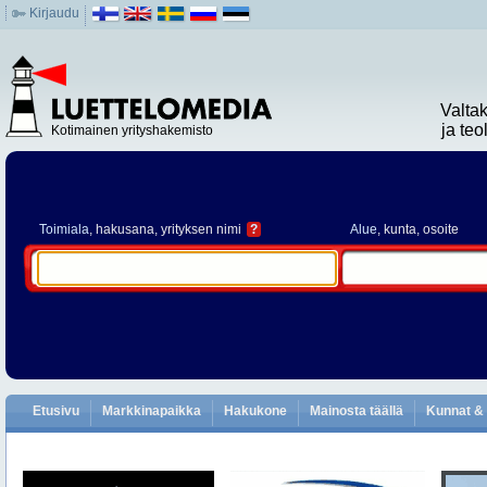
Kirjaudu
Valta
ja te
Kotimainen yrityshakemisto
Toimiala
, hakusana, yrityksen nimi
?
Alue
, kunta, osoite
Etusivu
Markkinapaikka
Hakukone
Mainosta täällä
Kunnat & 