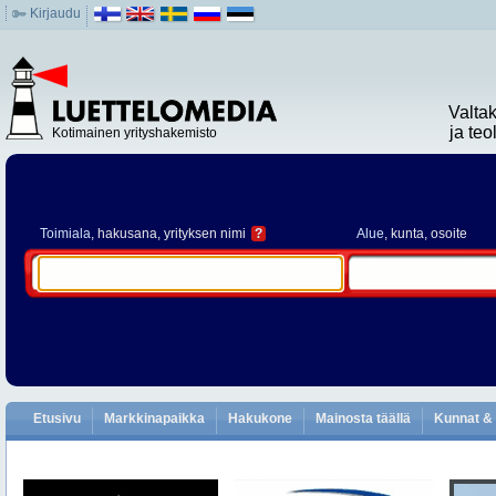
Kirjaudu
Valta
ja te
Kotimainen yrityshakemisto
Toimiala
, hakusana, yrityksen nimi
?
Alue
, kunta, osoite
Etusivu
Markkinapaikka
Hakukone
Mainosta täällä
Kunnat & 