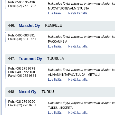
Puh. 0500 535 436
Hakutulos löytyi yrityksen omien www-sivujen ka
Faksi (02) 762 1792
MUOVITUOTEVALMISTUSTA
Lue lisää..
Näytä kartalla
446.
MasiJet Oy
KEMPELE
Puh. 0400 683 891
Hakutulos löytyi yrityksen omien www-sivujen ka
Faksi (08) 881 1661
PAKKAUKSIA
Lue lisää..
Näytä kartalla
447.
Tuusmet Oy
TUUSULA
Puh. (09) 275 9778
Hakutulos löytyi yrityksen omien www-sivujen ka
Puh. 0400 722 160
ALIHANKINTAPALVELUJA - METALLI
Faksi (09) 275 9884
Lue lisää..
Näytä kartalla
448.
Nexet Oy
TURKU
Puh. (02) 276 0250
Hakutulos löytyi yrityksen omien www-sivujen ka
Faksi (02) 276 0251
TUKKULIIKKEITÄ
Lue lisää..
Näytä kartalla