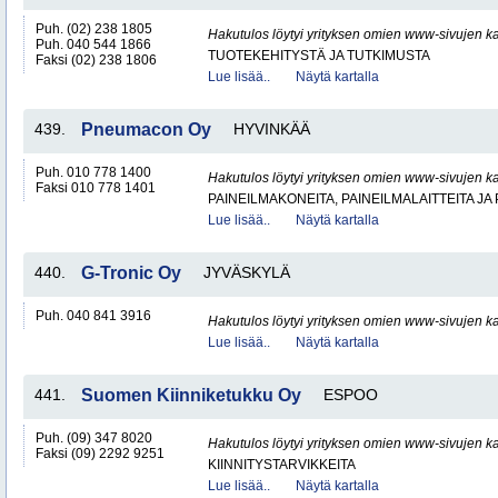
Puh. (02) 238 1805
Hakutulos löytyi yrityksen omien www-sivujen ka
Puh. 040 544 1866
TUOTEKEHITYSTÄ JA TUTKIMUSTA
Faksi (02) 238 1806
Lue lisää..
Näytä kartalla
439.
Pneumacon Oy
HYVINKÄÄ
Puh. 010 778 1400
Hakutulos löytyi yrityksen omien www-sivujen ka
Faksi 010 778 1401
PAINEILMAKONEITA, PAINEILMALAITTEITA JA
Lue lisää..
Näytä kartalla
440.
G-Tronic Oy
JYVÄSKYLÄ
Puh. 040 841 3916
Hakutulos löytyi yrityksen omien www-sivujen ka
Lue lisää..
Näytä kartalla
441.
Suomen Kiinniketukku Oy
ESPOO
Puh. (09) 347 8020
Hakutulos löytyi yrityksen omien www-sivujen ka
Faksi (09) 2292 9251
KIINNITYSTARVIKKEITA
Lue lisää..
Näytä kartalla