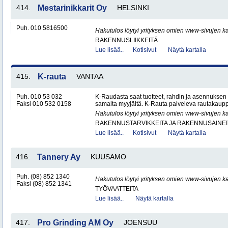
414.
Mestarinikkarit Oy
HELSINKI
Puh. 010 5816500
Hakutulos löytyi yrityksen omien www-sivujen ka
RAKENNUSLIIKKEITÄ
Lue lisää..
Kotisivut
Näytä kartalla
415.
K-rauta
VANTAA
Puh. 010 53 032
K-Raudasta saat tuotteet, rahdin ja asennuksen
Faksi 010 532 0158
samalta myyjältä. K-Rauta palveleva rautakaup
Hakutulos löytyi yrityksen omien www-sivujen ka
RAKENNUSTARVIKKEITA JA RAKENNUSAINEI
Lue lisää..
Kotisivut
Näytä kartalla
416.
Tannery Ay
KUUSAMO
Puh. (08) 852 1340
Hakutulos löytyi yrityksen omien www-sivujen ka
Faksi (08) 852 1341
TYÖVAATTEITA
Lue lisää..
Näytä kartalla
417.
Pro Grinding AM Oy
JOENSUU