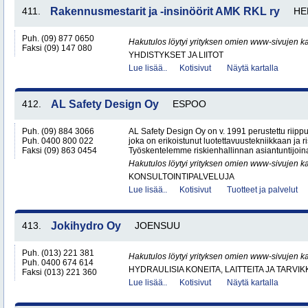
411.
Rakennusmestarit ja -insinöörit AMK RKL ry
HE
Puh. (09) 877 0650
Hakutulos löytyi yrityksen omien www-sivujen ka
Faksi (09) 147 080
YHDISTYKSET JA LIITOT
Lue lisää..
Kotisivut
Näytä kartalla
412.
AL Safety Design Oy
ESPOO
Puh. (09) 884 3066
AL Safety Design Oy on v. 1991 perustettu riippu
Puh. 0400 800 022
joka on erikoistunut luotettavuustekniikkaan ja ri
Faksi (09) 863 0454
Työskentelemme riskienhallinnan asiantuntijoina
Hakutulos löytyi yrityksen omien www-sivujen ka
KONSULTOINTIPALVELUJA
Lue lisää..
Kotisivut
Tuotteet ja palvelut
413.
Jokihydro Oy
JOENSUU
Puh. (013) 221 381
Hakutulos löytyi yrityksen omien www-sivujen ka
Puh. 0400 674 614
HYDRAULISIA KONEITA, LAITTEITA JA TARVIK
Faksi (013) 221 360
Lue lisää..
Kotisivut
Näytä kartalla