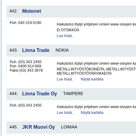
442.
Motonet
Puh. 040 319 0190
Hakutulos löytyi yrityksen omien www-sivujen ka
EI OTSIKKOA
Lue lisää..
443.
Linna Trade
NOKIA
Puh. (03) 343 2450
Hakutulos löytyi yrityksen omien www-sivujen ka
Puh. 0400 914 669
METALLINTYÖSTÖKONEITA, METALLINTYÖSTÖ
Faksi (03) 343 3878
METALLINTYÖSTÖTARVIKKEITA
Lue lisää..
Näytä kartalla
444.
Linna Trade Oy
TAMPERE
Puh. (03) 343 2450
Hakutulos löytyi yrityksen omien www-sivujen ka
Lue lisää..
Näytä kartalla
445.
JKR Muovi Oy
LOIMAA