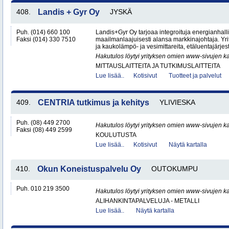
408.
Landis + Gyr Oy
JYSKÄ
Puh. (014) 660 100
Landis+Gyr Oy tarjoaa integroituja energianhalli
Faksi (014) 330 7510
maailmanlaajuisesti alansa markkinajohtaja. Yrit
ja kaukolämpö- ja vesimittareita, etäluentajärjest
Hakutulos löytyi yrityksen omien www-sivujen ka
MITTAUSLAITTEITA JA TUTKIMUSLAITTEITA
Lue lisää..
Kotisivut
Tuotteet ja palvelut
409.
CENTRIA tutkimus ja kehitys
YLIVIESKA
Puh. (08) 449 2700
Hakutulos löytyi yrityksen omien www-sivujen ka
Faksi (08) 449 2599
KOULUTUSTA
Lue lisää..
Kotisivut
Näytä kartalla
410.
Okun Koneistuspalvelu Oy
OUTOKUMPU
Puh. 010 219 3500
Hakutulos löytyi yrityksen omien www-sivujen ka
ALIHANKINTAPALVELUJA - METALLI
Lue lisää..
Näytä kartalla