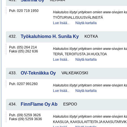
Puh. 020 719 1950
Hakutulos löytyi yrityksen omien www-sivujen ka
TYÖTURVALLISUUSVÄLINEITÄ
Lue lisää..
Näytä kartalla
432.
Työkaluhiomo H. Sunila Ky
KOTKA
Puh. (05) 264 214
Hakutulos löytyi yrityksen omien www-sivujen ka
Faksi (05) 262 636
TERIÄ, TEROITUSTA JA HUOLTOA
Lue lisää..
Näytä kartalla
433.
OV-Tekniikka Oy
VALKEAKOSKI
Puh. 0207 991260
Hakutulos löytyi yrityksen omien www-sivujen ka
Lue lisää..
Näytä kartalla
434.
FinnFlame Oy Ab
ESPOO
Puh. (09) 5259 3626
Hakutulos löytyi yrityksen omien www-sivujen ka
Faksi (09) 5259 3636
KAASUJA, KAASULAITTEITA JA KAASUTARVIK