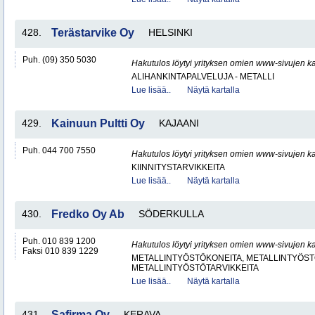
428.
Terästarvike Oy
HELSINKI
Puh. (09) 350 5030
Hakutulos löytyi yrityksen omien www-sivujen ka
ALIHANKINTAPALVELUJA - METALLI
Lue lisää..
Näytä kartalla
429.
Kainuun Pultti Oy
KAJAANI
Puh. 044 700 7550
Hakutulos löytyi yrityksen omien www-sivujen ka
KIINNITYSTARVIKKEITA
Lue lisää..
Näytä kartalla
430.
Fredko Oy Ab
SÖDERKULLA
Puh. 010 839 1200
Hakutulos löytyi yrityksen omien www-sivujen ka
Faksi 010 839 1229
METALLINTYÖSTÖKONEITA, METALLINTYÖSTÖ
METALLINTYÖSTÖTARVIKKEITA
Lue lisää..
Näytä kartalla
431.
Safirma Oy
KERAVA