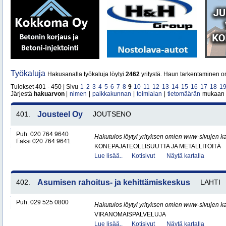
Työkaluja
Hakusanalla työkaluja löytyi
2462
yritystä. Haun tarkentaminen on
Tulokset 401 - 450 | Sivu
1
2
3
4
5
6
7
8
9
10
11
12
13
14
15
16
17
18
1
Järjestä
hakuarvon
|
nimen
|
paikkakunnan
|
toimialan
|
tietomäärän
mukaan
401.
Jousteel Oy
JOUTSENO
Puh. 020 764 9640
Hakutulos löytyi yrityksen omien www-sivujen ka
Faksi 020 764 9641
KONEPAJATEOLLISUUTTA JA METALLITÖITÄ
Lue lisää..
Kotisivut
Näytä kartalla
402.
Asumisen rahoitus- ja kehittämiskeskus
LAHTI
Puh. 029 525 0800
Hakutulos löytyi yrityksen omien www-sivujen ka
VIRANOMAISPALVELUJA
Lue lisää..
Kotisivut
Näytä kartalla