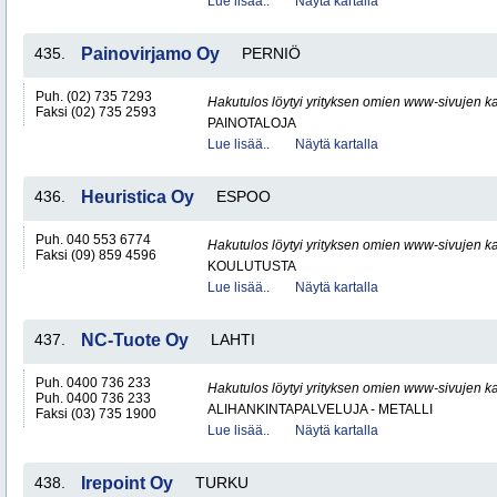
Lue lisää..
Näytä kartalla
435.
Painovirjamo Oy
PERNIÖ
Puh. (02) 735 7293
Hakutulos löytyi yrityksen omien www-sivujen ka
Faksi (02) 735 2593
PAINOTALOJA
Lue lisää..
Näytä kartalla
436.
Heuristica Oy
ESPOO
Puh. 040 553 6774
Hakutulos löytyi yrityksen omien www-sivujen ka
Faksi (09) 859 4596
KOULUTUSTA
Lue lisää..
Näytä kartalla
437.
NC-Tuote Oy
LAHTI
Puh. 0400 736 233
Hakutulos löytyi yrityksen omien www-sivujen ka
Puh. 0400 736 233
ALIHANKINTAPALVELUJA - METALLI
Faksi (03) 735 1900
Lue lisää..
Näytä kartalla
438.
Irepoint Oy
TURKU