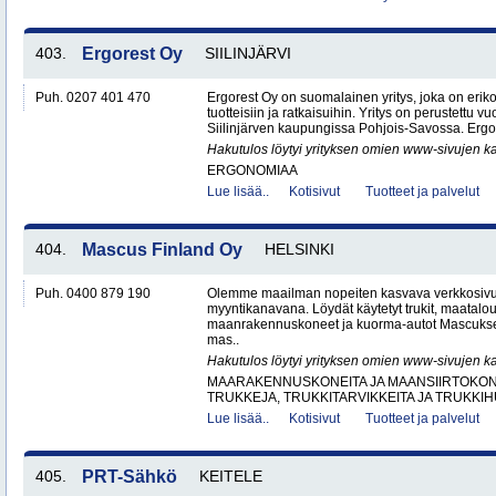
403.
Ergorest Oy
SIILINJÄRVI
Puh. 0207 401 470
Ergorest Oy on suomalainen yritys, joka on erik
tuotteisiin ja ratkaisuihin. Yritys on perustettu v
Siilinjärven kaupungissa Pohjois-Savossa. Ergor
Hakutulos löytyi yrityksen omien www-sivujen ka
ERGONOMIAA
Lue lisää..
Kotisivut
Tuotteet ja palvelut
404.
Mascus Finland Oy
HELSINKI
Puh. 0400 879 190
Olemme maailman nopeiten kasvava verkkosivu
myyntikanavana. Löydät käytetyt trukit, maatal
maanrakennuskoneet ja kuorma-autot Mascuks
mas..
Hakutulos löytyi yrityksen omien www-sivujen ka
MAARAKENNUSKONEITA JA MAANSIIRTOKONE
TRUKKEJA, TRUKKITARVIKKEITA JA TRUKKI
Lue lisää..
Kotisivut
Tuotteet ja palvelut
405.
PRT-Sähkö
KEITELE