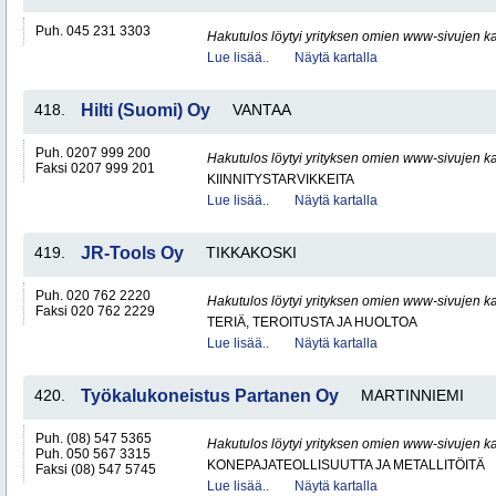
Puh. 045 231 3303
Hakutulos löytyi yrityksen omien www-sivujen ka
Lue lisää..
Näytä kartalla
418.
Hilti (Suomi) Oy
VANTAA
Puh. 0207 999 200
Hakutulos löytyi yrityksen omien www-sivujen ka
Faksi 0207 999 201
KIINNITYSTARVIKKEITA
Lue lisää..
Näytä kartalla
419.
JR-Tools Oy
TIKKAKOSKI
Puh. 020 762 2220
Hakutulos löytyi yrityksen omien www-sivujen ka
Faksi 020 762 2229
TERIÄ, TEROITUSTA JA HUOLTOA
Lue lisää..
Näytä kartalla
420.
Työkalukoneistus Partanen Oy
MARTINNIEMI
Puh. (08) 547 5365
Hakutulos löytyi yrityksen omien www-sivujen ka
Puh. 050 567 3315
KONEPAJATEOLLISUUTTA JA METALLITÖITÄ
Faksi (08) 547 5745
Lue lisää..
Näytä kartalla