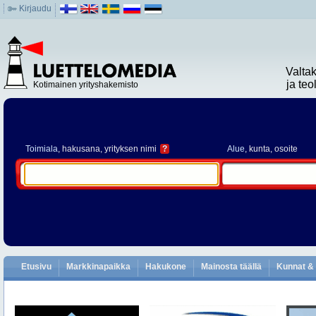
Kirjaudu
Valta
ja te
Kotimainen yrityshakemisto
Toimiala
, hakusana, yrityksen nimi
?
Alue
, kunta, osoite
Etusivu
Markkinapaikka
Hakukone
Mainosta täällä
Kunnat & 