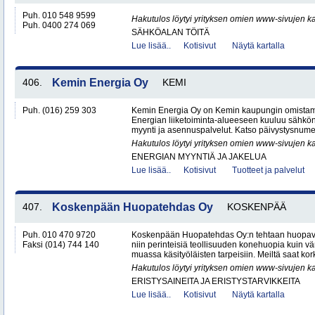
Puh. 010 548 9599
Hakutulos löytyi yrityksen omien www-sivujen ka
Puh. 0400 274 069
SÄHKÖALAN TÖITÄ
Lue lisää..
Kotisivut
Näytä kartalla
406.
Kemin Energia Oy
KEMI
Puh. (016) 259 303
Kemin Energia Oy on Kemin kaupungin omistam
Energian liiketoiminta-alueeseen kuuluu sähkön
myynti ja asennuspalvelut. Katso päivystysnumero
Hakutulos löytyi yrityksen omien www-sivujen ka
ENERGIAN MYYNTIÄ JA JAKELUA
Lue lisää..
Kotisivut
Tuotteet ja palvelut
407.
Koskenpään Huopatehdas Oy
KOSKENPÄÄ
Puh. 010 470 9720
Koskenpään Huopatehdas Oy:n tehtaan huopaval
Faksi (014) 744 140
niin perinteisiä teollisuuden konehuopia kuin vä
muassa käsityöläisten tarpeisiin. Meiltä saat kor
Hakutulos löytyi yrityksen omien www-sivujen ka
ERISTYSAINEITA JA ERISTYSTARVIKKEITA
Lue lisää..
Kotisivut
Näytä kartalla