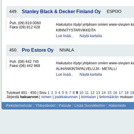
449.
Stanley Black & Decker Finland Oy
ESPOO
Puh. (09) 819 0060
Hakutulos löytyi yrityksen omien www-sivujen ka
Faksi (09) 812 428
KIINNITYSTARVIKKEITA
Lue lisää..
Näytä kartalla
450.
Pro Estore Oy
NIVALA
Puh. (08) 442 745
Hakutulos löytyi yrityksen omien www-sivujen ka
Faksi (08) 442 968
ALIHANKINTAPALVELUJA - METALLI
Lue lisää..
Näytä kartalla
Tulokset 401 - 450 | Sivu
1
2
3
4
5
6
7
8
9
10
11
12
13
14
15
16
17
18
1
Järjestä
hakuarvon
|
nimen
|
paikkakunnan
|
toimialan
|
tietomäärän
mukaan
Rekisteriseloste
Yhteystiedot
Palaute
Lisää Suosikkeihin
Hakemisto