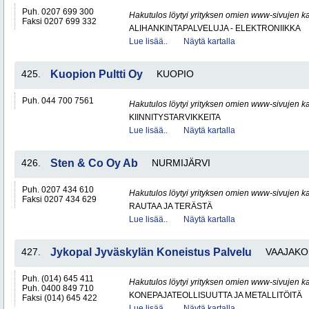
Puh. 0207 699 300
Hakutulos löytyi yrityksen omien www-sivujen ka
Faksi 0207 699 332
ALIHANKINTAPALVELUJA - ELEKTRONIIKKA
Lue lisää..
Näytä kartalla
425.
Kuopion Pultti Oy
KUOPIO
Puh. 044 700 7561
Hakutulos löytyi yrityksen omien www-sivujen ka
KIINNITYSTARVIKKEITA
Lue lisää..
Näytä kartalla
426.
Sten & Co Oy Ab
NURMIJÄRVI
Puh. 0207 434 610
Hakutulos löytyi yrityksen omien www-sivujen ka
Faksi 0207 434 629
RAUTAA JA TERÄSTÄ
Lue lisää..
Näytä kartalla
427.
Jykopal Jyväskylän Koneistus Palvelu
VAAJAKO
Puh. (014) 645 411
Hakutulos löytyi yrityksen omien www-sivujen ka
Puh. 0400 849 710
KONEPAJATEOLLISUUTTA JA METALLITÖITÄ
Faksi (014) 645 422
Lue lisää..
Näytä kartalla