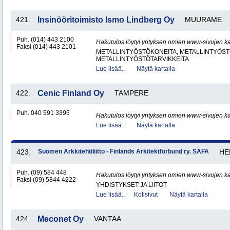
421.
Insinööritoimisto Ismo Lindberg Oy
MUURAME
Puh. (014) 443 2100
Hakutulos löytyi yrityksen omien www-sivujen ka
Faksi (014) 443 2101
METALLINTYÖSTÖKONEITA, METALLINTYÖSTÖ
METALLINTYÖSTÖTARVIKKEITA
Lue lisää..
Näytä kartalla
422.
Cenic Finland Oy
TAMPERE
Puh. 040 591 3395
Hakutulos löytyi yrityksen omien www-sivujen ka
Lue lisää..
Näytä kartalla
423.
Suomen Arkkitehtiliitto - Finlands Arkitektförbund ry. SAFA
HE
Puh. (09) 584 448
Hakutulos löytyi yrityksen omien www-sivujen ka
Faksi (09) 5844 4222
YHDISTYKSET JA LIITOT
Lue lisää..
Kotisivut
Näytä kartalla
424.
Meconet Oy
VANTAA