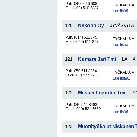
Puh. 0400 666 688
TYÖKALUJA
Faksi (09) 510 2882
Lue lisää..
120.
Nykopp Oy
JYVÄSKYLÄ
Puh. (014) 611 745
TYÖKALUJA
Faksi (014) 611 277
Lue lisää..
121.
Kumara Jari Tmi
LAIHIA
Puh. 050 511 8864
TYÖKALUJA
Faksi (06) 477 2255
Lue lisää..
122.
Messer Importer Tmi
P
Puh. 040 541 8403
TYÖKALUJA
Faksi (019) 524 6552
Lue lisää..
123.
Muottityökalut Niskanen 