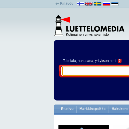
Kirjaudu
Kotimainen yrityshakemisto
Toimiala
, hakusana, yrityksen nimi
?
Etusivu
Markkinapaikka
Hakukone