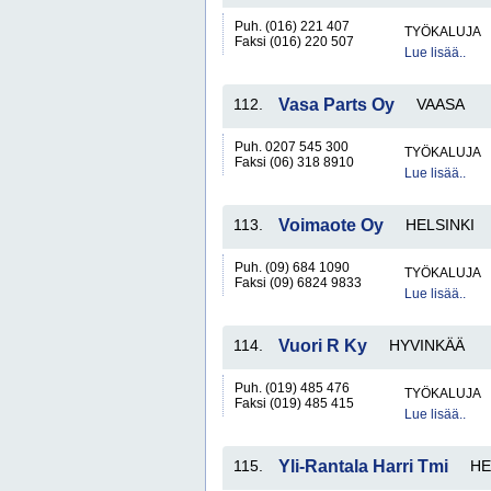
Puh. (016) 221 407
TYÖKALUJA
Faksi (016) 220 507
Lue lisää..
112.
Vasa Parts Oy
VAASA
Puh. 0207 545 300
TYÖKALUJA
Faksi (06) 318 8910
Lue lisää..
113.
Voimaote Oy
HELSINKI
Puh. (09) 684 1090
TYÖKALUJA
Faksi (09) 6824 9833
Lue lisää..
114.
Vuori R Ky
HYVINKÄÄ
Puh. (019) 485 476
TYÖKALUJA
Faksi (019) 485 415
Lue lisää..
115.
Yli-Rantala Harri Tmi
HE