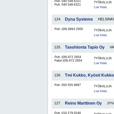
Puh. 040 548 6321
TYÖKALUJA
Puh. 040 548 6321
Lue lisää..
124.
Dyna Systems
HELSINKI
Puh. (09) 6864 2500
TYÖKALUJA
Lue lisää..
125.
Tasohionta Tapio Oy
V
Puh. (09) 872 2654
TYÖKALUJA
Faksi (09) 872 2654
Lue lisää..
126.
Tmi Kukko, Kyösti Kukk
Puh. 050 555 9997
TYÖKALUJA
Lue lisää..
127.
Reino Marttinen Oy
JYV
Puh. 010 279 0240