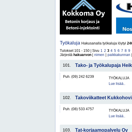
Työkaluja
Hakusanalla työkaluja löytyi
24
Tulokset 101 - 150 | Sivu
1
2
3
4
5
6
7
8
9
Järjestä
hakuarvon
|
nimen
|
paikkakunnan
101.
Tako- ja Työkalupaja Hei
Puh. (09) 242 6239
TYÖKALUJA
Lue lisää..
102.
Takoviikatteet Kukkohovi
Puh. (08) 533 4757
TYÖKALUJA
Lue lisää..
103.
Tat-korjaamopalvelu Oy