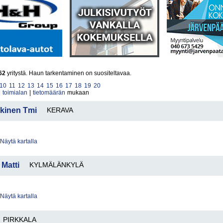
62
yritystä. Haun tarkentaminen on suositeltavaa.
10
11
12
13
14
15
16
17
18
19
20
|
toimialan
|
tietomäärän
mukaan
kkinen Tmi
KERAVA
Näytä kartalla
 Matti
KYLMÄLÄNKYLÄ
Näytä kartalla
PIRKKALA