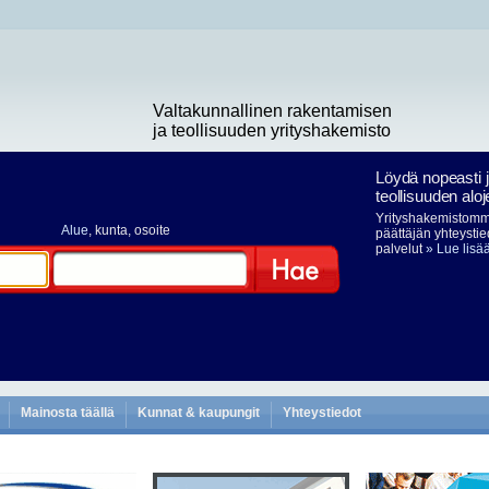
Valtakunnallinen rakentamisen
ja teollisuuden yrityshakemisto
Löydä nopeasti 
teollisuuden aloj
Yrityshakemistomme
Alue
, kunta, osoite
päättäjän yhteystie
palvelut
» Lue lisä
Hae
Mainosta täällä
Kunnat & kaupungit
Yhteystiedot