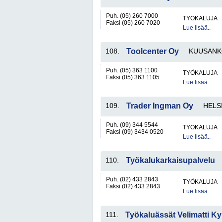
Puh. (05) 260 7000
TYÖKALUJA
Faksi (05) 260 7020
Lue lisää..
108.
Toolcenter Oy
KUUSANK
Puh. (05) 363 1100
TYÖKALUJA
Faksi (05) 363 1105
Lue lisää..
109.
Trader Ingman Oy
HELS
Puh. (09) 344 5544
TYÖKALUJA
Faksi (09) 3434 0520
Lue lisää..
110.
Työkalukarkaisupalvelu
Puh. (02) 433 2843
TYÖKALUJA
Faksi (02) 433 2843
Lue lisää..
111.
Työkaluässät Velimatti Ky