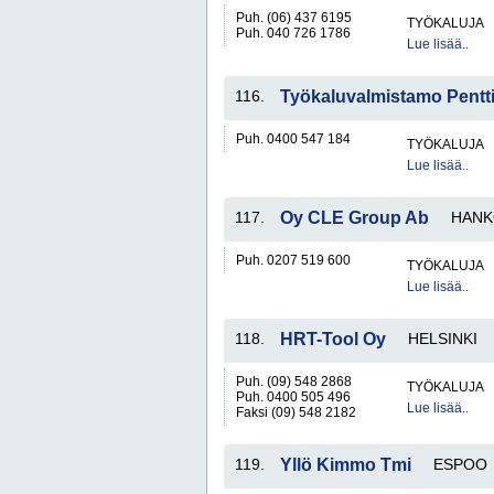
Puh. (06) 437 6195
TYÖKALUJA
Puh. 040 726 1786
Lue lisää..
116.
Työkaluvalmistamo Pentt
Puh. 0400 547 184
TYÖKALUJA
Lue lisää..
117.
Oy CLE Group Ab
HAN
Puh. 0207 519 600
TYÖKALUJA
Lue lisää..
118.
HRT-Tool Oy
HELSINKI
Puh. (09) 548 2868
TYÖKALUJA
Puh. 0400 505 496
Lue lisää..
Faksi (09) 548 2182
119.
Yllö Kimmo Tmi
ESPOO