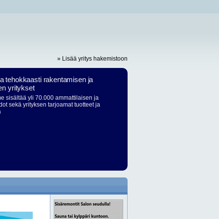
» Lisää yritys hakemistoon
ja tehokkaasti rakentamisen ja
en yritykset
 sisältää yli 70.000 ammattilaisen ja
dot sekä yrityksen tarjoamat tuotteet ja
ä