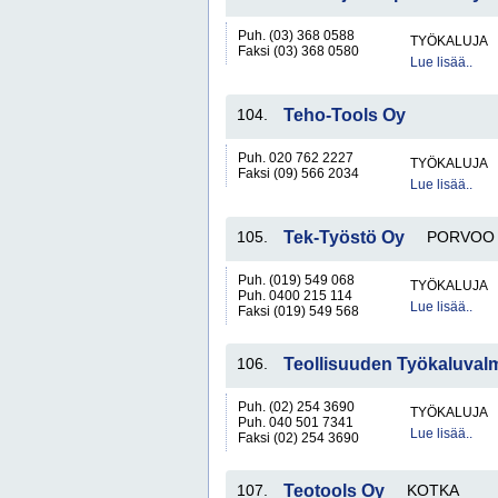
Puh. (03) 368 0588
TYÖKALUJA
Faksi (03) 368 0580
Lue lisää..
104.
Teho-Tools Oy
Puh. 020 762 2227
TYÖKALUJA
Faksi (09) 566 2034
Lue lisää..
105.
Tek-Työstö Oy
PORVOO
Puh. (019) 549 068
TYÖKALUJA
Puh. 0400 215 114
Lue lisää..
Faksi (019) 549 568
106.
Teollisuuden Työkaluvalm
Puh. (02) 254 3690
TYÖKALUJA
Puh. 040 501 7341
Lue lisää..
Faksi (02) 254 3690
107.
Teotools Oy
KOTKA